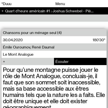
00
00
*Duuu
Menu
Quart d’heure américain #1 : Joshua Schwebel - Pièce (67)
00
00
Chansons pour un ménage seul (4)
30.04.2020
180'30"
Émile Ouroumov, René Daumal
Le Mont Analogue
Écouter
Pour qu’une montagne puisse jouer le
rôle de Mont Analogue, concluais-je, il
faut que son sommet soit inaccessible,
mais sa base accessible aux êtres
humains tels que la nature les a faits. Elle
doit être unique et elle doit exister
géographiquement.