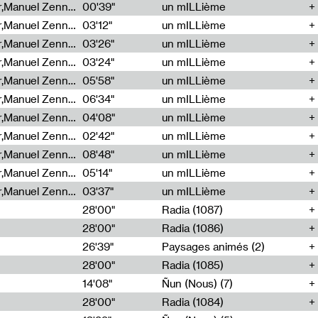
Cécile Tonizzo,Nicolas Couturier,Manuel Zenner,Aquila Lescene,Curtis Coco,Cyril Magnier
00'39"
un mILLième
Cécile Tonizzo,Nicolas Couturier,Manuel Zenner,Aquila Lescene,Curtis Coco,Cyril Magnier
03'12"
un mILLième
Cécile Tonizzo,Nicolas Couturier,Manuel Zenner,Aquila Lescene,Curtis Coco,Cyril Magnier
03'26"
un mILLième
Cécile Tonizzo,Nicolas Couturier,Manuel Zenner,Aquila Lescene,Curtis Coco,Cyril Magnier
03'24"
un mILLième
Cécile Tonizzo,Nicolas Couturier,Manuel Zenner,Aquila Lescene,Curtis Coco,Cyril Magnier
05'58"
un mILLième
Cécile Tonizzo,Nicolas Couturier,Manuel Zenner,Aquila Lescene,Curtis Coco,Cyril Magnier
06'34"
un mILLième
Cécile Tonizzo,Nicolas Couturier,Manuel Zenner,Aquila Lescene,Curtis Coco,Cyril Magnier
04'08"
un mILLième
Cécile Tonizzo,Nicolas Couturier,Manuel Zenner,Aquila Lescene,Curtis Coco,Cyril Magnier
02'42"
un mILLième
Cécile Tonizzo,Nicolas Couturier,Manuel Zenner,Aquila Lescene,Curtis Coco,Cyril Magnier
08'48"
un mILLième
Cécile Tonizzo,Nicolas Couturier,Manuel Zenner,Aquila Lescene,Curtis Coco,Cyril Magnier
05'14"
un mILLième
Cécile Tonizzo,Nicolas Couturier,Manuel Zenner,Aquila Lescene,Curtis Coco,Cyril Magnier
03'37"
un mILLième
28'00"
Radia (1087)
28'00"
Radia (1086)
26'39"
Paysages animés (2)
28'00"
Radia (1085)
14'08"
Ñun (Nous) (7)
28'00"
Radia (1084)