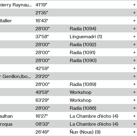
Jérôme Game,Thomas Corlin,Thierry Raynaud,Hubert Colas
41'19"
21'35"
allier
16'43"
28'00"
Radia (1094)
37'58"
Linguemadri (1)
28'00"
Radia (1092)
28'00"
Radia (1091)
28'00"
Radia (1090)
42'59"
Nima Henryon,Athéna Noël,Amir Genillon,Ibourayane Ahmadi,Manelle Cherrih,Honorine Gibello,John Weeber,Manon Joseph
29'20"
28'00"
Radia (1089)
49'59"
Workshop
63'29"
Workshop
28'00"
Radia (1088)
aulhan
16'27"
La Chambre d’écho (4)
Broqua
08'33"
La Chambre d’écho (4)
26'49"
Ñun (Nous) (9)