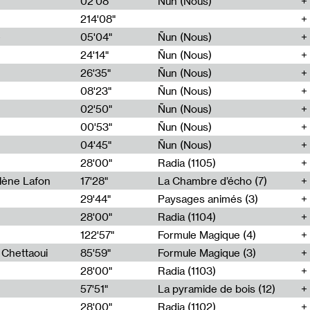
02'08"
Ñun (Nous)
214'08"
e
05'04"
Ñun (Nous)
24'14"
Ñun (Nous)
26'35"
Ñun (Nous)
08'23"
Ñun (Nous)
02'50"
Ñun (Nous)
00'53"
Ñun (Nous)
04'45"
Ñun (Nous)
28'00"
Radia (1105)
lène Lafon
17'28"
La Chambre d’écho (7)
29'44"
Paysages animés (3)
28'00"
Radia (1104)
122'57"
Formule Magique (4)
h Chettaoui
85'59"
Formule Magique (3)
28'00"
Radia (1103)
57'51"
La pyramide de bois (12)
28'00"
Radia (1102)