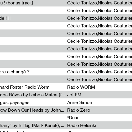
u ! (bonus track)
 l'Ill
ière a changé ?
chard Foster Radio Worm
Radio WORM
Radia Show #1086 : La Couleur des Rêves by Izabela Matos (for Jet FM)
Jet FM
ages, paysages
Anne Simon
Radia Show #1085 : When We Bow Down Our Heads by John Roach (Radia edit, Rádio Zero)
Radio Zero
*Duuu
Radia Show #1084 : "Silver Epiphany" by Irrflug (Mark Kanak), featuring Jarboe and Blixa Bargeld (for Radio Helsinki)
Radio Helsinki