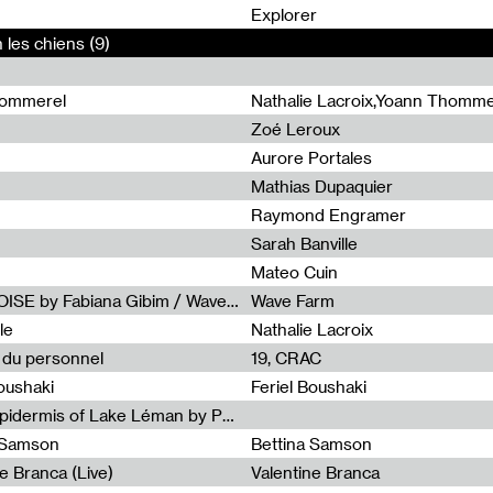
0
Explorer
 les chiens (9)
hommerel
Nathalie Lacroix,Yoann Thomme
Zoé Leroux
Aurore Portales
Mathias Dupaquier
Raymond Engramer
Sarah Banville
Mateo Cuin
Radia Show #1113 : FOSSIL///NOISE by Fabiana Gibim / Wave Farm
Wave Farm
le
Nathalie Lacroix
e du personnel
19, CRAC
Boushaki
Feriel Boushaki
Radia Show #1112 : The Sonic Epidermis of Lake Léman by Paul Courlet / Guest Slot
a Samson
Bettina Samson
e Branca (Live)
Valentine Branca