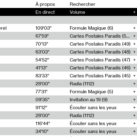
00
À propos
En direct
Volume
+
rel
109'03"
Formule Magique (6)
67'59"
Cartes Postales Paradis (50)
70'13"
Cartes Postales Paradis (49)
63'03"
Cartes Postales Paradis (48)
54'52"
Cartes Postales Paradis (47)
41'13"
Cartes Postales Paradis (46)
83'33"
Cartes Postales Paradis (45)
28'00"
Radia (1112)
77'31"
Formule Magique (5)
09'35"
Invitation au 19 (9)
91'12"
Écouter sans les yeux
28'00"
Radia (1112)
116'44"
Écouter sans les yeux
34'10"
Écouter sans les yeux