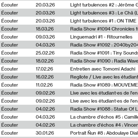
Écouter
20.03.26
Écouter
20.03.26
Light turbulences #3 : Le Châ 
Écouter
20.03.26
Écouter
18.03.26
Écouter
09.03.26
Linguemadri #1 - Ritournelles
Écouter
04.03.26
Radia Show #1092 : 2040by204
Écouter
25.02.26
Radia Show #1091 : Tiny Sound
Écouter
18.02.26
Écouter
17.02.26
Entretien avec Tomomi Adachi
Écouter
16.02.26
Regilote / Live avec les étudia
Écouter
11.02.26
Radia Show #1089 : MOUVEMEN
Écouter
09.02.26
Live avec les étudiant·es de l'e
Écouter
09.02.26
Live avec les étudiant·es de l'
Écouter
04.02.26
Écouter
04.03.26
La chambre d'échos #5 : Camill
Écouter
04.02.26
La chambre d'échos #4 : Vince
Écouter
30.01.26
Portrait Ñun #8 : Abdoulaye Dial