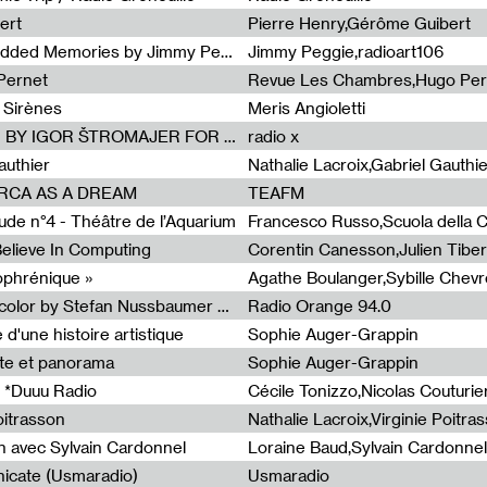
ert
Pierre Henry,Gérôme Guibert
Radia Show Show #1101 : Embedded Memories by Jimmy Peggie / radioart106
Jimmy Peggie,radioart106
Pernet
Revue Les Chambres,Hugo Per
 Sirènes
Meris Angioletti
Radia Show #1100 : 74.48 DB(A) BY IGOR ŠTROMAJER FOR RADIO X
radio x
authier
Nathalie Lacroix,Gabriel Gauthi
ORCA AS A DREAM
TEAFM
de n°4 - Théâtre de l’Aquarium
Francesco Russo,Scuola della Cr
 Believe In Computing
zophrénique »
Radia Show #1098: Radio Tecnicolor by Stefan Nussbaumer & Georg Zichy (Radio Orange 94.0)
Radio Orange 94.0
d'une histoire artistique
Sophie Auger-Grappin
te et panorama
Sophie Auger-Grappin
 *Duuu Radio
oitrasson
Nathalie Lacroix,Virginie Poitra
n avec Sylvain Cardonnel
Loraine Baud,Sylvain Cardonnel
icate (Usmaradio)
Usmaradio