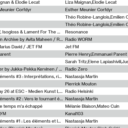
0
ignan & Elodie Lecat
Liza Maignan,Elodie Lecat
 Meunier Corfdyr
Esther Meunier Corfdyr
Radia Show #1111 : Schisma Gulf, Isogloss & Lament For The Old Clock By Harvey Young / Resonance
Resonance
Radia Show #1110 : Freeze, Asian Archive by Avita Maheen / Radio Worm
Radio WORM
Marius David / JET FM
Jet FM
arent
Pierre Henry,Emmanuel Parent
Radia Show #1108 : as or another by Jukka-Pekka Kervinen / Rádio Zero
Radio Zero
Sous le paysage - Habiter les éléments #3 : Interprétations, rituels et symboliques des éléments
Nastassja Martin
Pierrick Mouton
Radia Show #1107 : Art's Birthday 26 at ESC - Medien Kunst Labor
Radio Helsinki
Sous le paysage - Habiter les éléments #2 : Vers le tournant élémentaire
Nastassja Martin
de temps m'a échappé
Mélanie Blaison,Mateo Cuin
ШУМ
Kanal103
Sous le paysage - Habiter les éléments #1 : Les éléments et les débordements du vivant
Nastassja Martin