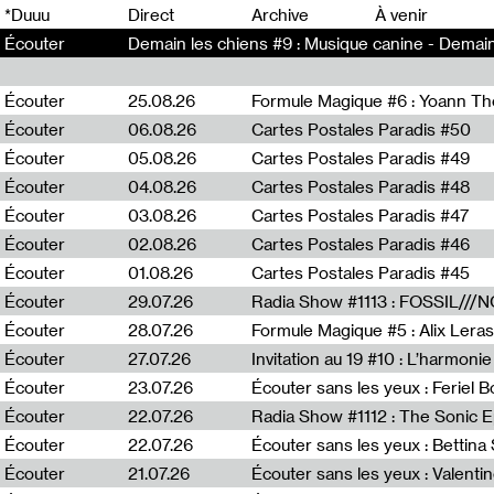
0
*Duuu
Direct
Archive
À venir
Écouter
Demain les chiens #9 : Musique canine - Demain
Écouter
25.08.26
Formule Magique #6 : Yoann T
Écouter
06.08.26
Cartes Postales Paradis #50
Écouter
05.08.26
Cartes Postales Paradis #49
Écouter
04.08.26
Cartes Postales Paradis #48
Écouter
03.08.26
Cartes Postales Paradis #47
Écouter
02.08.26
Cartes Postales Paradis #46
Écouter
01.08.26
Cartes Postales Paradis #45
Écouter
29.07.26
Écouter
28.07.26
Formule Magique #5 : Alix Leras
Écouter
27.07.26
Invitation au 19 #10 : L’harmoni
Écouter
23.07.26
Écouter sans les yeux : Feriel 
Écouter
22.07.26
Écouter
22.07.26
Écouter sans les yeux : Bettin
Écouter
21.07.26
Écouter sans les yeux : Valentin