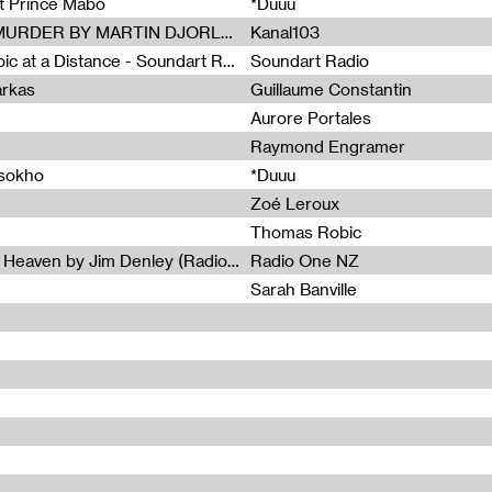
et Prince Mabo
*Duuu
Radia Show #1083 : MUSIC IS MURDER BY MARTIN DJORLEV (KANAL103)
Kanal103
Radia Show #1082 : Spooky Aspic at a Distance - Soundart Radio
Soundart Radio
arkas
Guillaume Constantin
Aurore Portales
Raymond Engramer
ssokho
*Duuu
Zoé Leroux
Thomas Robic
Radia Show #1081: The Wind of Heaven by Jim Denley (Radio One 91 FM)
Radio One NZ
Sarah Banville