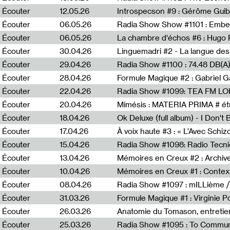
Écouter
12.05.26
Introspecson #9 : Gérôme Guib
Écouter
06.05.26
Écouter
06.05.26
La chambre d'échos #6 : Hugo 
Écouter
30.04.26
Linguemadri #2 - La langue des
Écouter
29.04.26
Écouter
28.04.26
Formule Magique #2 : Gabriel G
Écouter
22.04.26
Radia Show #1099: TEA FM L
Écouter
20.04.26
Mimésis : MATERIA PRIMA # étu
Écouter
18.04.26
Ok Deluxe (full album) - I Don't
Écouter
17.04.26
À voix haute #3 : « L’Avec Schi
Écouter
15.04.26
Écouter
13.04.26
Mémoires en Creux #2 : Archive 
Écouter
10.04.26
Mémoires en Creux #1 : Contex
Écouter
08.04.26
Radia Show #1097 : mILLième /
Écouter
31.03.26
Formule Magique #1 : Virginie P
Écouter
26.03.26
Anatomie du Tomason, entretie
Écouter
25.03.26
Radia Show #1095 : To Commun