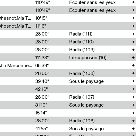
00
110'49"
Écouter sans les yeux
110'49"
Écouter sans les yeux
Théo Robine-Langlois,Emilien Chesnot,Mia Trabalon
10'15"
Théo Robine-Langlois,Emilien Chesnot,Mia Trabalon
11'16"
28'00"
Radia (1111)
28'00"
Radia (1110)
28'00"
Radia (1109)
111'33"
Introspecson (10)
Sarah Tritz,Elene Lapiashivili,Justin Marconnet,Mateo Cuche,Esther Lechevalier,Suzie Lecroart,Romance Castelet
65'39"
28'00"
Radia (1108)
39'40"
Sous le paysage
42'16"
28'00"
Radia (1107)
31'10"
Sous le paysage
15'14"
28'00"
Radia (1106)
41'55"
Sous le paysage