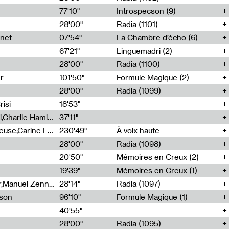
77'10"
Introspecson (9)
28'00"
Radia (1101)
net
07'54"
La Chambre d’écho (6)
67'21"
Linguemadri (2)
28'00"
Radia (1100)
er
101'50"
Formule Magique (2)
28'00"
Radia (1099)
isi
18'53"
Corentin Canesson,Julien Tiberi,Charlie Hamish Jeffery
37'11"
Agathe Boulanger,Sybille Chevreuse,Carine Lendrin,Léna Monnier,Graziela Susin,Camille Zuber
230'49"
À voix haute
28'00"
Radia (1098)
20'50"
Mémoires en Creux (2)
19'39"
Mémoires en Creux (1)
Cécile Tonizzo,Nicolas Couturier,Manuel Zenner,Aquila Lescene,Curtis Coco,Cyril Magnier
28'14"
Radia (1097)
sson
96'10"
Formule Magique (1)
40'55"
28'00"
Radia (1095)