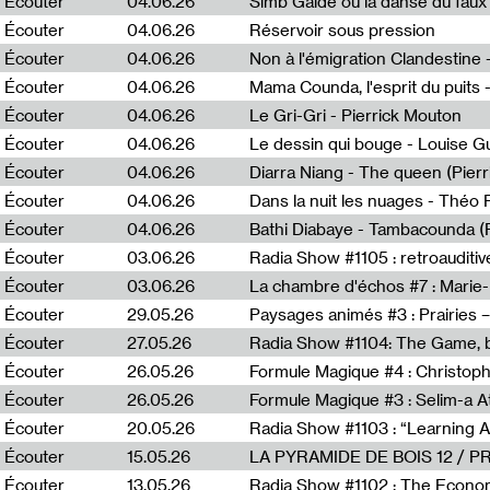
Écouter
04.06.26
Simb Gaïdé ou la danse du faux 
Écouter
04.06.26
Réservoir sous pression
Écouter
04.06.26
Écouter
04.06.26
Mama Counda, l'esprit du puits 
Écouter
04.06.26
Le Gri-Gri - Pierrick Mouton
Écouter
04.06.26
Le dessin qui bouge - Louise 
Écouter
04.06.26
Diarra Niang - The queen (Pier
Écouter
04.06.26
Dans la nuit les nuages - Théo
Écouter
04.06.26
Bathi Diabaye - Tambacounda (P
Écouter
03.06.26
Radia Show #1105 : retroauditiv
Écouter
03.06.26
La chambre d'échos #7 : Marie
Écouter
29.05.26
Écouter
27.05.26
Radia Show #1104: The Game, b
Écouter
26.05.26
Formule Magique #4 : Christoph
Écouter
26.05.26
Formule Magique #3 : Selim-a A
Écouter
20.05.26
Écouter
15.05.26
LA PYRAMIDE DE BOIS 12 / 
Écouter
13.05.26
Radia Show #1102 : The Economi