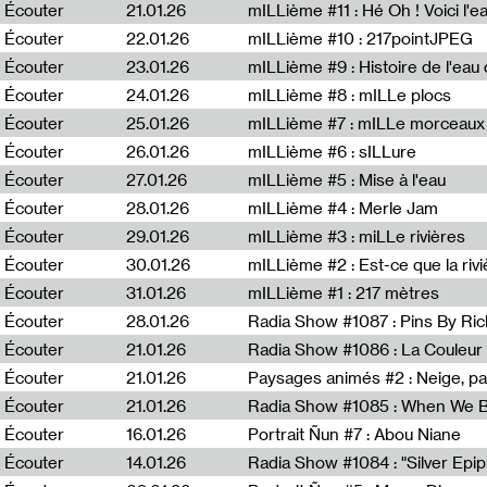
Écouter
21.01.26
mILLième #11 : Hé Oh ! Voici l'ea
Écouter
22.01.26
mILLième #10 : 217pointJPEG
Écouter
23.01.26
mILLième #9 : Histoire de l'eau de
Écouter
24.01.26
mILLième #8 : mILLe plocs
Écouter
25.01.26
mILLième #7 : mILLe morceaux
Écouter
26.01.26
mILLième #6 : sILLure
Écouter
27.01.26
mILLième #5 : Mise à l'eau
Écouter
28.01.26
mILLième #4 : Merle Jam
Écouter
29.01.26
mILLième #3 : miLLe rivières
Écouter
30.01.26
mILLième #2 : Est-ce que la riv
Écouter
31.01.26
mILLième #1 : 217 mètres
Écouter
28.01.26
Radia Show #1087 : Pins By Ri
Écouter
21.01.26
Écouter
21.01.26
Paysages animés #2 : Neige, p
Écouter
21.01.26
Écouter
16.01.26
Portrait Ñun #7 : Abou Niane
Écouter
14.01.26