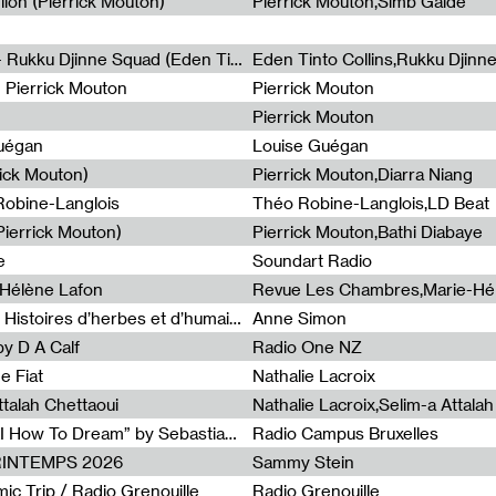
lion (Pierrick Mouton)
Pierrick Mouton,Simb Gaïdé
Non à l'émigration Clandestine - Rukku Djinne Squad (Eden Tinto Collins)
Eden Tinto Collins,Rukku Djinn
- Pierrick Mouton
Pierrick Mouton
Pierrick Mouton
Guégan
Louise Guégan
rick Mouton)
Pierrick Mouton,Diarra Niang
 Robine-Langlois
Théo Robine-Langlois,LD Beat
ierrick Mouton)
Pierrick Mouton,Bathi Diabaye
e
Soundart Radio
-Hélène Lafon
Revue Les Chambres,Marie-Hé
Paysages animés #3 : Prairies – Histoires d’herbes et d’humains
Anne Simon
y D A Calf
Radio One NZ
e Fiat
Nathalie Lacroix
ttalah Chettaoui
Nathalie Lacroix,Selim-a Attala
Radia Show #1103 : “Learning AI How To Dream” by Sebastian Dingens (Radio Campus Bruxelles)
Radio Campus Bruxelles
PRINTEMPS 2026
Sammy Stein
c Trip / Radio Grenouille
Radio Grenouille