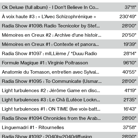
Francesco Russo,Scuola della Crisi
Ok Deluxe (full album) - I Don't Believe In Computing
37'11"
Corentin Canesson,Julien Tiberi,Charlie Hamish Jeffery
À voix haute #3 : « L’Avec Schizophrénique »
230'49"
Agathe Boulanger,Sybille Chevreuse,Carine Lendrin,Léna Monnier,Graziela Susin,Camille Zuber
Radia Show #1098: Radio Tecnicolor by Stefan Nussbaumer & Georg Zichy (Radio Orange 94.0)
28'00"
Radio Orange 94.0
Mémoires en Creux #2 : Archive d'une histoire artistique
20'50"
Sophie Auger-Grappin
Mémoires en Creux #1 : Contexte et panorama
19'39"
Sophie Auger-Grappin
Radia Show #1097 : mILLième / *Duuu Radio
28'14"
Cécile Tonizzo,Nicolas Couturier,Manuel Zenner,Aquila Lescene,Curtis Coco,Cyril Magnier
Formule Magique #1 : Virginie Poitrasson
96'10"
Nathalie Lacroix,Virginie Poitrasson
Anatomie du Tomason, entretien avec Sylvain Cardonnel
40'55"
Loraine Baud,Sylvain Cardonnel
Radia Show #1095 : To Communicate (Usmaradio)
28'00"
Usmaradio
Light turbulences #2 : Jérôme Game en discussion avec Thomas Corlin
41'19"
Jérôme Game,Thomas Corlin,Thierry Raynaud,Hubert Colas
Light turbulences #3 : Le Châ (Lutèce Lockness)
21'35"
Lutèce Lockness
Light turbulences #1 : ON TIME (live voix-batterie) avec Jérôme Game & Jean-Michel Espitallier
16'43"
Jérôme Game,Jean-Michel Espitallier
Radia Show #1094 Chronicles from the Arab Cold War by Ghazi Barakat
28'00"
Reboot.fm
Linguemadri #1 - Ritournelles
37'58"
Meris Angioletti
Radia Show #1092 : 2040by2040diffusion
28'00"