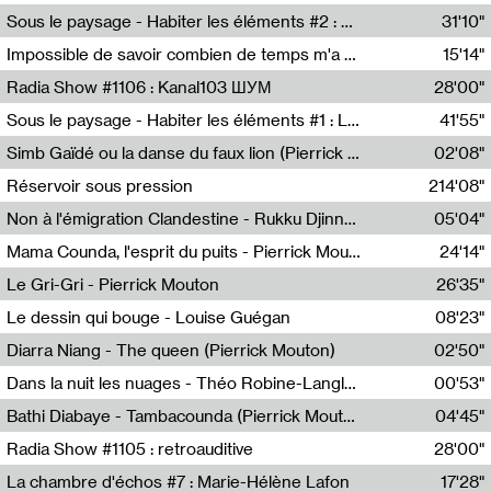
Radio Helsinki
Sous le paysage - Habiter les éléments #2 : Vers le tournant élémentaire
31'10"
Nastassja Martin
Impossible de savoir combien de temps m'a échappé
15'14"
Mélanie Blaison,Mateo Cuin
Radia Show #1106 : Kanal103 ШУМ
28'00"
Kanal103
Sous le paysage - Habiter les éléments #1 : Les éléments et les débordements du vivant
41'55"
Nastassja Martin
Simb Gaïdé ou la danse du faux lion (Pierrick Mouton)
02'08"
Pierrick Mouton,Simb Gaïdé
Réservoir sous pression
214'08"
Non à l'émigration Clandestine - Rukku Djinne Squad (Eden Tinto Collins)
05'04"
Eden Tinto Collins,Rukku Djinne
Mama Counda, l'esprit du puits - Pierrick Mouton
24'14"
Pierrick Mouton
Le Gri-Gri - Pierrick Mouton
26'35"
Pierrick Mouton
Le dessin qui bouge - Louise Guégan
08'23"
Louise Guégan
Diarra Niang - The queen (Pierrick Mouton)
02'50"
Pierrick Mouton,Diarra Niang
Dans la nuit les nuages - Théo Robine-Langlois
00'53"
Théo Robine-Langlois,LD Beat
Bathi Diabaye - Tambacounda (Pierrick Mouton)
04'45"
Pierrick Mouton,Bathi Diabaye
Radia Show #1105 : retroauditive
28'00"
Soundart Radio
La chambre d'échos #7 : Marie-Hélène Lafon
17'28"