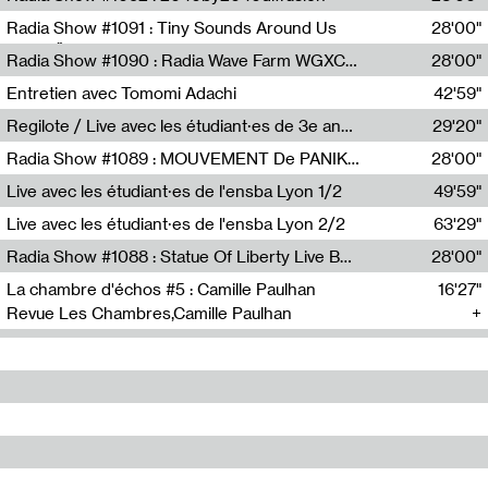
Diffusion FM
Radia Show #1091 : Tiny Sounds Around Us
28'00"
Radio Študent
Radia Show #1090 : Radia Wave Farm WGXC Corey De Juan Sherrard Jr Startalk
28'00"
Wave Farm
Entretien avec Tomomi Adachi
42'59"
Tomomi Adachi,Loraine Baud
Regilote / Live avec les étudiant·es de 3e année de l'EMA
29'20"
Nima Henryon,Athéna Noël,Amir Genillon,Ibourayane Ahmadi,Manelle Cherrih,Honorine Gibello,John Weeber,Manon Joseph
Radia Show #1089 : MOUVEMENT De PANIK (Radio Panik)
28'00"
Radio Panik
Live avec les étudiant·es de l'ensba Lyon 1/2
49'59"
Live avec les étudiant·es de l'ensba Lyon 2/2
63'29"
Radia Show #1088 : Statue Of Liberty Live By Ed Baxter (Resonance)
28'00"
Resonance
La chambre d'échos #5 : Camille Paulhan
16'27"
Revue Les Chambres,Camille Paulhan