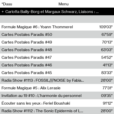
00
00
*Duuu
Menu
Carlotta Bailly-Borg et Margaux Schwarz, Liaisons : Mars et Europe - Radio Bonaventure (17)
00
00
Formule Magique #6 : Yoann Thommerel
109'03"
Nathalie Lacroix,Yoann Thommerel
Cartes Postales Paradis #50
67'59"
Zoé Leroux
Cartes Postales Paradis #49
70'13"
Aurore Portales
Cartes Postales Paradis #48
63'03"
Mathias Dupaquier
Cartes Postales Paradis #47
54'52"
Raymond Engramer
Cartes Postales Paradis #46
41'13"
Sarah Banville
Cartes Postales Paradis #45
83'33"
Mateo Cuin
Radia Show #1113 : FOSSIL///NOISE by Fabiana Gibim / Wave Farm
28'00"
Wave Farm
Formule Magique #5 : Alix Lerasle
77'31"
Nathalie Lacroix
Invitation au 19 #10 : L’harmonie du personnel
09'35"
19, CRAC
Écouter sans les yeux : Feriel Boushaki
91'12"
Feriel Boushaki
Radia Show #1112 : The Sonic Epidermis of Lake Léman by Paul Courlet / Guest Slot
28'00"