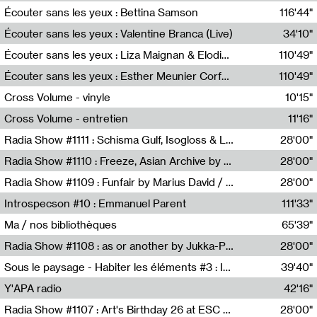
Écouter sans les yeux : Bettina Samson
116'44"
Bettina Samson
Écouter sans les yeux : Valentine Branca (Live)
34'10"
Valentine Branca
Écouter sans les yeux : Liza Maignan & Elodie Lecat
110'49"
Liza Maignan,Elodie Lecat
Écouter sans les yeux : Esther Meunier Corfdyr
110'49"
Esther Meunier Corfdyr
Cross Volume - vinyle
10'15"
Théo Robine-Langlois,Emilien Chesnot,Mia Trabalon
Cross Volume - entretien
11'16"
Théo Robine-Langlois,Emilien Chesnot,Mia Trabalon
Radia Show #1111 : Schisma Gulf, Isogloss & Lament For The Old Clock By Harvey Young / Resonance
28'00"
Resonance
Radia Show #1110 : Freeze, Asian Archive by Avita Maheen / Radio Worm
28'00"
Radio WORM
Radia Show #1109 : Funfair by Marius David / JET FM
28'00"
Jet FM
Introspecson #10 : Emmanuel Parent
111'33"
Pierre Henry,Emmanuel Parent
Ma / nos bibliothèques
65'39"
Sarah Tritz,Elene Lapiashivili,Justin Marconnet,Mateo Cuche,Esther Lechevalier,Suzie Lecroart,Romance Castelet
Radia Show #1108 : as or another by Jukka-Pekka Kervinen / Rádio Zero
28'00"
Radio Zero
Sous le paysage - Habiter les éléments #3 : Interprétations, rituels et symboliques des éléments
39'40"
Nastassja Martin
Y'APA radio
42'16"
Pierrick Mouton
Radia Show #1107 : Art's Birthday 26 at ESC - Medien Kunst Labor
28'00"