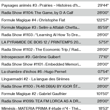
Revue Les Chambres,Marie-Hélène Lafon
Paysages animés #3 : Prairies – Histoires d’herbes et d’humains
29'44"
Anne Simon
Radia Show #1104: The Game, by D A Calf
28'00"
Radio One NZ
Formule Magique #4 : Christophe Fiat
122'57"
Nathalie Lacroix
Formule Magique #3 : Selim-a Attalah Chettaoui
85'59"
Nathalie Lacroix,Selim-a Attalah Chettaoui
Radia Show #1103 : “Learning AI How To Dream” by Sebastian Dingens (Radio Campus Bruxelles)
28'00"
Radio Campus Bruxelles
LA PYRAMIDE DE BOIS 12 / PRINTEMPS 2026
57'51"
Sammy Stein
Radia Show #1102 : The Economic Trip / Radio Grenouille
28'00"
Radio Grenouille
Introspecson #9 : Gérôme Guibert
77'10"
Pierre Henry,Gérôme Guibert
Radia Show Show #1101 : Embedded Memories by Jimmy Peggie / radioart106
28'00"
Jimmy Peggie,radioart106
La chambre d'échos #6 : Hugo Pernet
07'54"
Revue Les Chambres,Hugo Pernet
Linguemadri #2 - La langue des Sirènes
67'21"
Meris Angioletti
Radia Show #1100 : 74.48 DB(A) BY IGOR ŠTROMAJER FOR RADIO X
28'00"
radio x
Formule Magique #2 : Gabriel Gauthier
101'50"
Nathalie Lacroix,Gabriel Gauthier
Radia Show #1099: TEA FM LORCA AS A DREAM
28'00"
TEAFM
Mimésis : MATERIA PRIMA # étude n°4 - Théâtre de l’Aquarium
18'53"