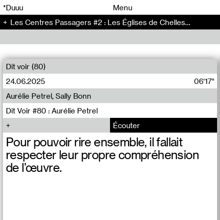
00
00
*Duuu
Menu
Les Centres Passagers #2 : Les Églises de Chelles - Les Centres Passagers (2)
00
00
Dit voir (80)
24.06.2025
06'17"
Aurélie Petrel, Sally Bonn
Dit Voir #80 : Aurélie Petrel
Écouter
Pour pouvoir rire ensemble, il fallait
respecter leur propre compréhension
de l’œuvre.