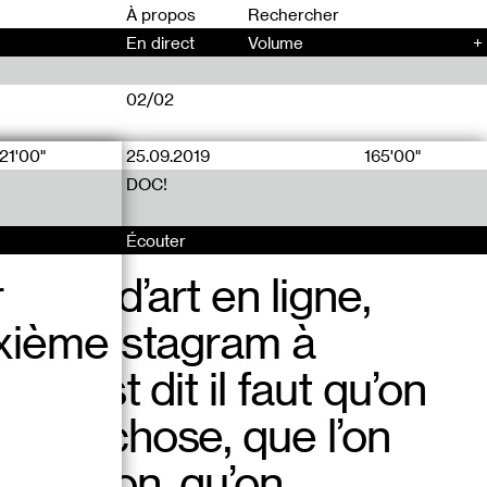
00
À propos
En direct
Volume
+
02/02
21'00"
25.09.2019
165'00"
urnée de
DOC!
Écouter
r
coup d’art en ligne,
uxième
r qu’Instagram à
n s’est dit il faut qu’on
lque chose, que l’on
position, qu’on