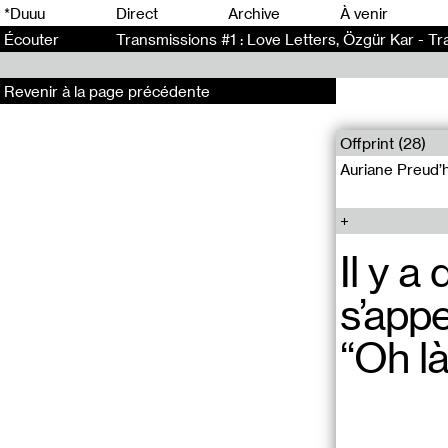
0
*Duuu
Direct
Archive
À venir
Écouter
Transmissions #1 : Love Letters, Özgür Kar - Tr
Revenir à la page précédente
Offprint (28)
Auriane Preud’
Il y 
s’appe
“Oh là 