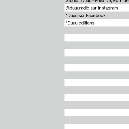
Studio *Duuu—Folie N4, Parc de l
s
*Nume* #2
@duuuradio sur Instagram
*Duuu sur Facebook
Liens externes
*Duuu éditions
re
DOC!
’homme
t
Tags
Milo
Alexandru Balgiu
Thierry Chancogne
Jérôme Dupeyrat
Exposer Publier
It’s Our Playground
Roxane Jubert
Claire Le Restif
Sophie T. Lvoff
Roxanne Maillet