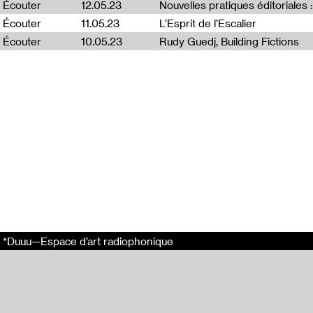
Écouter
12.05.23
Jingle : Léo Ro
Écouter
11.05.23
L’Esprit de l’Escalier
Écouter
10.05.23
Rudy Guedj, Building Fictions
En relation
Natalia Páez P
Offprint 2024 -
L'Esprit de l'Es
Rudy Guedj, Bui
Liens externes
Offprint
Cnap
Revue Phylactè
*Duuu—Espace d’art radiophonique
Tags
Offprint Paris
Cnap