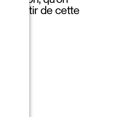
00
à partir de cette
age.