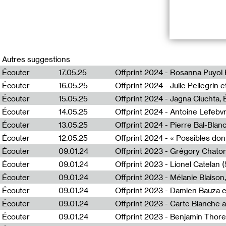
OFFPRINT 202
Auriane Preud’
Autres suggestions
en discussion a
Écouter
17.05.25
Offprint 2024 - Rosanna Puyol 
Écouter
16.05.25
Offprint 2024 - Julie Pellegrin 
Série d’entreti
national des ar
Écouter
15.05.25
déroulé en nove
Écouter
14.05.25
Offprint 2024 - Antoine Lefebvre
Les entretiens 
babywhatyouneed
Écouter
13.05.25
Offprint 2024 - Pierre Bal-Blan
Écouter
12.05.25
L’artiste et gr
Écouter
09.01.24
Offprint 2023 - Grégory Chaton
Cnap, projet éd
transcriptions
Écouter
09.01.24
Offprint 2023 - Lionel Catelan (
Écouter
09.01.24
Écouter
09.01.24
Écouter
09.01.24
Une émission enr
Écouter
09.01.24
Réalisation : V