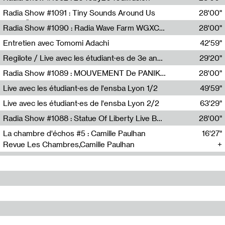
Diffusion FM
Radia Show #1091 : Tiny Sounds Around Us
28'00"
Radio Študent
Radia Show #1090 : Radia Wave Farm WGXC Corey De Juan Sherrard Jr Startalk
28'00"
Wave Farm
Entretien avec Tomomi Adachi
42'59"
Tomomi Adachi,Loraine Baud
Regilote / Live avec les étudiant·es de 3e année de l'EMA
29'20"
Nima Henryon,Athéna Noël,Amir Genillon,Ibourayane Ahmadi,Manelle Cherrih,Honorine Gibello,John Weeber,Manon Joseph
Radia Show #1089 : MOUVEMENT De PANIK (Radio Panik)
28'00"
Radio Panik
Live avec les étudiant·es de l'ensba Lyon 1/2
49'59"
Live avec les étudiant·es de l'ensba Lyon 2/2
63'29"
Radia Show #1088 : Statue Of Liberty Live By Ed Baxter (Resonance)
28'00"
Resonance
La chambre d'échos #5 : Camille Paulhan
16'27"
Revue Les Chambres,Camille Paulhan