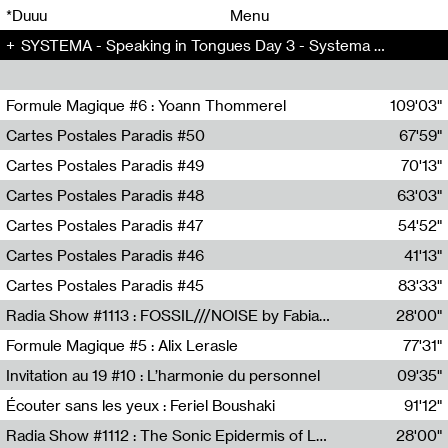
00
00
*Duuu
Menu
SYSTEMA - Speaking in Tongues Day 3 - Systema (7)
00
00
Formule Magique #6 : Yoann Thommerel
109'03"
Nathalie Lacroix,Yoann Thommerel
Cartes Postales Paradis #50
67'59"
Zoé Leroux
Cartes Postales Paradis #49
70'13"
Aurore Portales
Cartes Postales Paradis #48
63'03"
Mathias Dupaquier
Cartes Postales Paradis #47
54'52"
Raymond Engramer
Cartes Postales Paradis #46
41'13"
Sarah Banville
Cartes Postales Paradis #45
83'33"
Mateo Cuin
Radia Show #1113 : FOSSIL///NOISE by Fabiana Gibim / Wave Farm
28'00"
Wave Farm
Formule Magique #5 : Alix Lerasle
77'31"
Nathalie Lacroix
Invitation au 19 #10 : L’harmonie du personnel
09'35"
19, CRAC
Écouter sans les yeux : Feriel Boushaki
91'12"
Feriel Boushaki
Radia Show #1112 : The Sonic Epidermis of Lake Léman by Paul Courlet / Guest Slot
28'00"