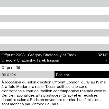
Offprint 2023 - Grégory Chatonsky et Tarek Issaoui (6/6)
32'14"
Grégory Chatonsky, Tarek Issaoui
Offprint (5)
09.01.24
Écouter
À l’occasion du salon d’édition Offprint London, du 17 au 19 mai
à la Tate Modern, la radio *Duuu rediffuse une série
d’entretiens autour de l’édition contemporaine réalisés avec le
Centre national des arts plastiques (Cnap) et enregistrés
durant le salon à Paris en novembre dernier. Les émissions
sont menées par Victoire Le Bars.