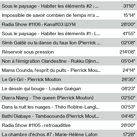
Radio Helsinki
Sous le paysage - Habiter les éléments #2 : Vers le tournant élémentaire
31'10"
Nastassja Martin
Impossible de savoir combien de temps m'a échappé
15'14"
Mélanie Blaison,Mateo Cuin
Radia Show #1106 : Kanal103 ШУМ
28'00"
Kanal103
Sous le paysage - Habiter les éléments #1 : Les éléments et les débordements du vivant
41'55"
Nastassja Martin
Simb Gaïdé ou la danse du faux lion (Pierrick Mouton)
02'08"
Pierrick Mouton,Simb Gaïdé
Réservoir sous pression
214'08"
Non à l'émigration Clandestine - Rukku Djinne Squad (Eden Tinto Collins)
05'04"
Eden Tinto Collins,Rukku Djinne
Mama Counda, l'esprit du puits - Pierrick Mouton
24'14"
Pierrick Mouton
Le Gri-Gri - Pierrick Mouton
26'35"
Pierrick Mouton
Le dessin qui bouge - Louise Guégan
08'23"
Louise Guégan
Diarra Niang - The queen (Pierrick Mouton)
02'50"
Pierrick Mouton,Diarra Niang
Dans la nuit les nuages - Théo Robine-Langlois
00'53"
Théo Robine-Langlois,LD Beat
Bathi Diabaye - Tambacounda (Pierrick Mouton)
04'45"
Pierrick Mouton,Bathi Diabaye
Radia Show #1105 : retroauditive
28'00"
Soundart Radio
La chambre d'échos #7 : Marie-Hélène Lafon
17'28"