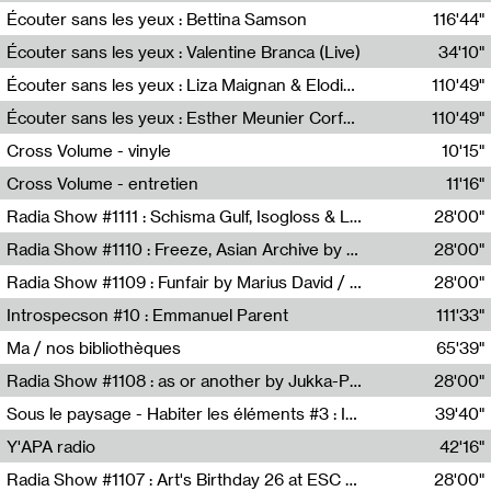
Écouter sans les yeux : Bettina Samson
116'44"
Bettina Samson
Écouter sans les yeux : Valentine Branca (Live)
34'10"
Valentine Branca
Écouter sans les yeux : Liza Maignan & Elodie Lecat
110'49"
Liza Maignan,Elodie Lecat
Écouter sans les yeux : Esther Meunier Corfdyr
110'49"
Esther Meunier Corfdyr
Cross Volume - vinyle
10'15"
Théo Robine-Langlois,Emilien Chesnot,Mia Trabalon
Cross Volume - entretien
11'16"
Théo Robine-Langlois,Emilien Chesnot,Mia Trabalon
Radia Show #1111 : Schisma Gulf, Isogloss & Lament For The Old Clock By Harvey Young / Resonance
28'00"
Resonance
Radia Show #1110 : Freeze, Asian Archive by Avita Maheen / Radio Worm
28'00"
Radio WORM
Radia Show #1109 : Funfair by Marius David / JET FM
28'00"
Jet FM
Introspecson #10 : Emmanuel Parent
111'33"
Pierre Henry,Emmanuel Parent
Ma / nos bibliothèques
65'39"
Sarah Tritz,Elene Lapiashivili,Justin Marconnet,Mateo Cuche,Esther Lechevalier,Suzie Lecroart,Romance Castelet
Radia Show #1108 : as or another by Jukka-Pekka Kervinen / Rádio Zero
28'00"
Radio Zero
Sous le paysage - Habiter les éléments #3 : Interprétations, rituels et symboliques des éléments
39'40"
Nastassja Martin
Y'APA radio
42'16"
Pierrick Mouton
Radia Show #1107 : Art's Birthday 26 at ESC - Medien Kunst Labor
28'00"