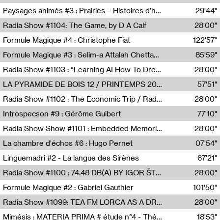
Revue Les Chambres,Marie-Hélène Lafon
Paysages animés #3 : Prairies – Histoires d’herbes et d’humains
29'44"
Anne Simon
Radia Show #1104: The Game, by D A Calf
28'00"
Radio One NZ
Formule Magique #4 : Christophe Fiat
122'57"
Nathalie Lacroix
Formule Magique #3 : Selim-a Attalah Chettaoui
85'59"
Nathalie Lacroix,Selim-a Attalah Chettaoui
Radia Show #1103 : “Learning AI How To Dream” by Sebastian Dingens (Radio Campus Bruxelles)
28'00"
Radio Campus Bruxelles
LA PYRAMIDE DE BOIS 12 / PRINTEMPS 2026
57'51"
Sammy Stein
Radia Show #1102 : The Economic Trip / Radio Grenouille
28'00"
Radio Grenouille
Introspecson #9 : Gérôme Guibert
77'10"
Pierre Henry,Gérôme Guibert
Radia Show Show #1101 : Embedded Memories by Jimmy Peggie / radioart106
28'00"
Jimmy Peggie,radioart106
La chambre d'échos #6 : Hugo Pernet
07'54"
Revue Les Chambres,Hugo Pernet
Linguemadri #2 - La langue des Sirènes
67'21"
Meris Angioletti
Radia Show #1100 : 74.48 DB(A) BY IGOR ŠTROMAJER FOR RADIO X
28'00"
radio x
Formule Magique #2 : Gabriel Gauthier
101'50"
Nathalie Lacroix,Gabriel Gauthier
Radia Show #1099: TEA FM LORCA AS A DREAM
28'00"
TEAFM
Mimésis : MATERIA PRIMA # étude n°4 - Théâtre de l’Aquarium
18'53"