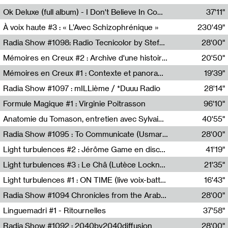
Francesco Russo,Scuola della Crisi
Ok Deluxe (full album) - I Don't Believe In Computing
37'11"
Corentin Canesson,Julien Tiberi,Charlie Hamish Jeffery
À voix haute #3 : « L’Avec Schizophrénique »
230'49"
Agathe Boulanger,Sybille Chevreuse,Carine Lendrin,Léna Monnier,Graziela Susin,Camille Zuber
Radia Show #1098: Radio Tecnicolor by Stefan Nussbaumer & Georg Zichy (Radio Orange 94.0)
28'00"
Radio Orange 94.0
Mémoires en Creux #2 : Archive d'une histoire artistique
20'50"
Sophie Auger-Grappin
Mémoires en Creux #1 : Contexte et panorama
19'39"
Sophie Auger-Grappin
Radia Show #1097 : mILLième / *Duuu Radio
28'14"
Cécile Tonizzo,Nicolas Couturier,Manuel Zenner,Aquila Lescene,Curtis Coco,Cyril Magnier
Formule Magique #1 : Virginie Poitrasson
96'10"
Nathalie Lacroix,Virginie Poitrasson
Anatomie du Tomason, entretien avec Sylvain Cardonnel
40'55"
Loraine Baud,Sylvain Cardonnel
Radia Show #1095 : To Communicate (Usmaradio)
28'00"
Usmaradio
Light turbulences #2 : Jérôme Game en discussion avec Thomas Corlin
41'19"
Jérôme Game,Thomas Corlin,Thierry Raynaud,Hubert Colas
Light turbulences #3 : Le Châ (Lutèce Lockness)
21'35"
Lutèce Lockness
Light turbulences #1 : ON TIME (live voix-batterie) avec Jérôme Game & Jean-Michel Espitallier
16'43"
Jérôme Game,Jean-Michel Espitallier
Radia Show #1094 Chronicles from the Arab Cold War by Ghazi Barakat
28'00"
Reboot.fm
Linguemadri #1 - Ritournelles
37'58"
Meris Angioletti
Radia Show #1092 : 2040by2040diffusion
28'00"