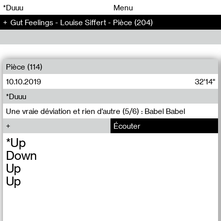
00
00
*Duuu
Menu
Gut Feelings - Louise Siffert - Pièce (204)
00
00
Pièce (114)
10.10.2019
32'14"
*Duuu
Une vraie déviation et rien d’autre (5/6) : Babel Babel
Écouter
*Up
Down
Up
Up