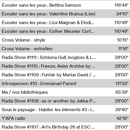
Écouter sans les yeux : Bettina Samson
116'44"
Bettina Samson
Écouter sans les yeux : Valentine Branca (Live)
34'10"
Valentine Branca
Écouter sans les yeux : Liza Maignan & Elodie Lecat
110'49"
Liza Maignan,Elodie Lecat
Écouter sans les yeux : Esther Meunier Corfdyr
110'49"
Esther Meunier Corfdyr
Cross Volume - vinyle
10'15"
Théo Robine-Langlois,Emilien Chesnot,Mia Trabalon
Cross Volume - entretien
11'16"
Théo Robine-Langlois,Emilien Chesnot,Mia Trabalon
Radia Show #1111 : Schisma Gulf, Isogloss & Lament For The Old Clock By Harvey Young / Resonance
28'00"
Resonance
Radia Show #1110 : Freeze, Asian Archive by Avita Maheen / Radio Worm
28'00"
Radio WORM
Radia Show #1109 : Funfair by Marius David / JET FM
28'00"
Jet FM
Introspecson #10 : Emmanuel Parent
111'33"
Pierre Henry,Emmanuel Parent
Ma / nos bibliothèques
65'39"
Sarah Tritz,Elene Lapiashivili,Justin Marconnet,Mateo Cuche,Esther Lechevalier,Suzie Lecroart,Romance Castelet
Radia Show #1108 : as or another by Jukka-Pekka Kervinen / Rádio Zero
28'00"
Radio Zero
Sous le paysage - Habiter les éléments #3 : Interprétations, rituels et symboliques des éléments
39'40"
Nastassja Martin
Y'APA radio
42'16"
Pierrick Mouton
Radia Show #1107 : Art's Birthday 26 at ESC - Medien Kunst Labor
28'00"