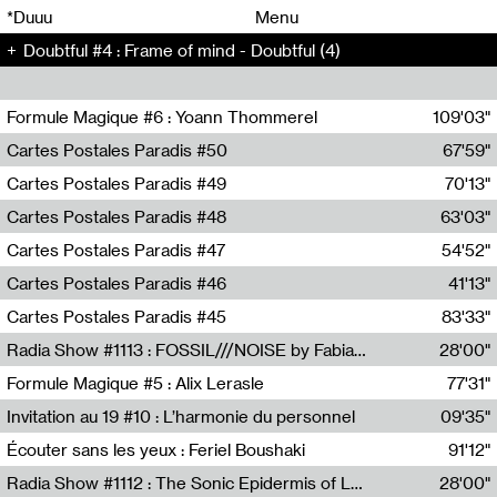
00
00
*Duuu
Menu
Doubtful #4 : Frame of mind - Doubtful (4)
00
00
Formule Magique #6 : Yoann Thommerel
109'03"
Nathalie Lacroix,Yoann Thommerel
Cartes Postales Paradis #50
67'59"
Zoé Leroux
Cartes Postales Paradis #49
70'13"
Aurore Portales
Cartes Postales Paradis #48
63'03"
Mathias Dupaquier
Cartes Postales Paradis #47
54'52"
Raymond Engramer
Cartes Postales Paradis #46
41'13"
Sarah Banville
Cartes Postales Paradis #45
83'33"
Mateo Cuin
Radia Show #1113 : FOSSIL///NOISE by Fabiana Gibim / Wave Farm
28'00"
Wave Farm
Formule Magique #5 : Alix Lerasle
77'31"
Nathalie Lacroix
Invitation au 19 #10 : L’harmonie du personnel
09'35"
19, CRAC
Écouter sans les yeux : Feriel Boushaki
91'12"
Feriel Boushaki
Radia Show #1112 : The Sonic Epidermis of Lake Léman by Paul Courlet / Guest Slot
28'00"