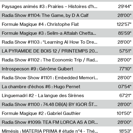
Revue Les Chambres,Marie-Hélène Lafon
Paysages animés #3 : Prairies – Histoires d’herbes et d’humains
29'44"
Anne Simon
Radia Show #1104: The Game, by D A Calf
28'00"
Radio One NZ
Formule Magique #4 : Christophe Fiat
122'57"
Nathalie Lacroix
Formule Magique #3 : Selim-a Attalah Chettaoui
85'59"
Nathalie Lacroix,Selim-a Attalah Chettaoui
Radia Show #1103 : “Learning AI How To Dream” by Sebastian Dingens (Radio Campus Bruxelles)
28'00"
Radio Campus Bruxelles
LA PYRAMIDE DE BOIS 12 / PRINTEMPS 2026
57'51"
Sammy Stein
Radia Show #1102 : The Economic Trip / Radio Grenouille
28'00"
Radio Grenouille
Introspecson #9 : Gérôme Guibert
77'10"
Pierre Henry,Gérôme Guibert
Radia Show Show #1101 : Embedded Memories by Jimmy Peggie / radioart106
28'00"
Jimmy Peggie,radioart106
La chambre d'échos #6 : Hugo Pernet
07'54"
Revue Les Chambres,Hugo Pernet
Linguemadri #2 - La langue des Sirènes
67'21"
Meris Angioletti
Radia Show #1100 : 74.48 DB(A) BY IGOR ŠTROMAJER FOR RADIO X
28'00"
radio x
Formule Magique #2 : Gabriel Gauthier
101'50"
Nathalie Lacroix,Gabriel Gauthier
Radia Show #1099: TEA FM LORCA AS A DREAM
28'00"
TEAFM
Mimésis : MATERIA PRIMA # étude n°4 - Théâtre de l’Aquarium
18'53"