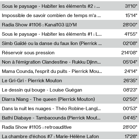
Radio Helsinki
Sous le paysage - Habiter les éléments #2 : Vers le tournant élémentaire
31'10"
Nastassja Martin
Impossible de savoir combien de temps m'a échappé
15'14"
Mélanie Blaison,Mateo Cuin
Radia Show #1106 : Kanal103 ШУМ
28'00"
Kanal103
Sous le paysage - Habiter les éléments #1 : Les éléments et les débordements du vivant
41'55"
Nastassja Martin
Simb Gaïdé ou la danse du faux lion (Pierrick Mouton)
02'08"
Pierrick Mouton,Simb Gaïdé
Réservoir sous pression
214'08"
Non à l'émigration Clandestine - Rukku Djinne Squad (Eden Tinto Collins)
05'04"
Eden Tinto Collins,Rukku Djinne
Mama Counda, l'esprit du puits - Pierrick Mouton
24'14"
Pierrick Mouton
Le Gri-Gri - Pierrick Mouton
26'35"
Pierrick Mouton
Le dessin qui bouge - Louise Guégan
08'23"
Louise Guégan
Diarra Niang - The queen (Pierrick Mouton)
02'50"
Pierrick Mouton,Diarra Niang
Dans la nuit les nuages - Théo Robine-Langlois
00'53"
Théo Robine-Langlois,LD Beat
Bathi Diabaye - Tambacounda (Pierrick Mouton)
04'45"
Pierrick Mouton,Bathi Diabaye
Radia Show #1105 : retroauditive
28'00"
Soundart Radio
La chambre d'échos #7 : Marie-Hélène Lafon
17'28"