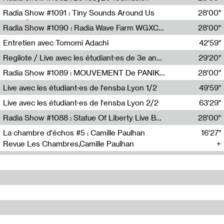
Diffusion FM
Radia Show #1091 : Tiny Sounds Around Us
28'00"
Radio Študent
Radia Show #1090 : Radia Wave Farm WGXC Corey De Juan Sherrard Jr Startalk
28'00"
Wave Farm
Entretien avec Tomomi Adachi
42'59"
Tomomi Adachi,Loraine Baud
Regilote / Live avec les étudiant·es de 3e année de l'EMA
29'20"
Nima Henryon,Athéna Noël,Amir Genillon,Ibourayane Ahmadi,Manelle Cherrih,Honorine Gibello,John Weeber,Manon Joseph
Radia Show #1089 : MOUVEMENT De PANIK (Radio Panik)
28'00"
Radio Panik
Live avec les étudiant·es de l'ensba Lyon 1/2
49'59"
Live avec les étudiant·es de l'ensba Lyon 2/2
63'29"
Radia Show #1088 : Statue Of Liberty Live By Ed Baxter (Resonance)
28'00"
Resonance
La chambre d'échos #5 : Camille Paulhan
16'27"
Revue Les Chambres,Camille Paulhan