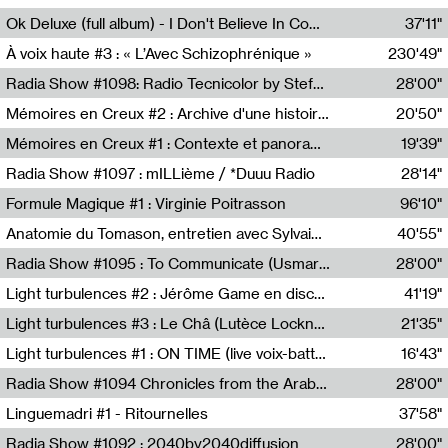
Francesco Russo,Scuola della Crisi
Ok Deluxe (full album) - I Don't Believe In Computing
37'11"
Corentin Canesson,Julien Tiberi,Charlie Hamish Jeffery
À voix haute #3 : « L’Avec Schizophrénique »
230'49"
Agathe Boulanger,Sybille Chevreuse,Carine Lendrin,Léna Monnier,Graziela Susin,Camille Zuber
Radia Show #1098: Radio Tecnicolor by Stefan Nussbaumer & Georg Zichy (Radio Orange 94.0)
28'00"
Radio Orange 94.0
Mémoires en Creux #2 : Archive d'une histoire artistique
20'50"
Sophie Auger-Grappin
Mémoires en Creux #1 : Contexte et panorama
19'39"
Sophie Auger-Grappin
Radia Show #1097 : mILLième / *Duuu Radio
28'14"
Cécile Tonizzo,Nicolas Couturier,Manuel Zenner,Aquila Lescene,Curtis Coco,Cyril Magnier
Formule Magique #1 : Virginie Poitrasson
96'10"
Nathalie Lacroix,Virginie Poitrasson
Anatomie du Tomason, entretien avec Sylvain Cardonnel
40'55"
Loraine Baud,Sylvain Cardonnel
Radia Show #1095 : To Communicate (Usmaradio)
28'00"
Usmaradio
Light turbulences #2 : Jérôme Game en discussion avec Thomas Corlin
41'19"
Jérôme Game,Thomas Corlin,Thierry Raynaud,Hubert Colas
Light turbulences #3 : Le Châ (Lutèce Lockness)
21'35"
Lutèce Lockness
Light turbulences #1 : ON TIME (live voix-batterie) avec Jérôme Game & Jean-Michel Espitallier
16'43"
Jérôme Game,Jean-Michel Espitallier
Radia Show #1094 Chronicles from the Arab Cold War by Ghazi Barakat
28'00"
Reboot.fm
Linguemadri #1 - Ritournelles
37'58"
Meris Angioletti
Radia Show #1092 : 2040by2040diffusion
28'00"