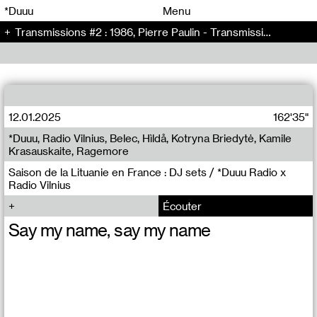
00
00
*Duuu
Menu
Transmissions #2 : 1986, Pierre Paulin - Transmissions (2)
00
00
12.01.2025
162'35"
*Duuu, Radio Vilnius, Belec, Hìldå, Kotryna Briedytė, Kamile
Krasauskaite, Ragemore
Saison de la Lituanie en France : DJ sets / *Duuu Radio x
Radio Vilnius
Écouter
Say my name, say my name