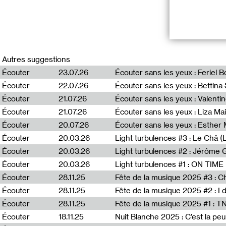
Conversation av
Autres suggestions
Guillaume Leblo
Écouter
23.07.26
Écouter sans les yeux : Feriel 
qu’une simple pr
Écouter
22.07.26
Écouter sans les yeux : Bettin
cherchent des 
une relation phy
Écouter
21.07.26
Écouter sans les yeux : Valentin
conçue comme un 
Écouter
21.07.26
Écouter sans les yeux : Liza Ma
Palais de Tokyo,
Écouter
20.07.26
Écouter sans les yeux : Esther
Écouter
20.03.26
Light turbulences #3 : Le Châ 
Écouter
20.03.26
Écouter
20.03.26
Une émission en
Réalisation : Pa
Écouter
28.11.25
Fête de la musique 2025 #3 : C
Écouter
28.11.25
Fête de la musique 2025 #2 : I 
En relation
Écouter
28.11.25
Fête de la musique 2025 #1 : 
Natalia Páez P
Écouter
18.11.25