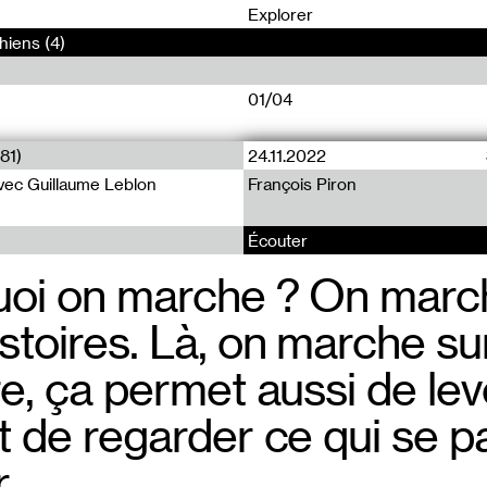
0
Explorer
hiens (4)
01/04
81)
24.11.2022
Conversation (93)
Offprint (13)
vec Guillaume Leblon
François Piron
Absalon Absalon
Paraguay Press
Écouter
uoi on marche ? On marc
Une fois qu’i
C’est un pro
stoires. Là, on marche su
choses, qu’i
de travail, m
re, ça permet aussi de lev
faire ce tra
certainemen
t de regarder ce qui se 
certain poin
vie, c’est c
.
couche de plâ
bénévole, po