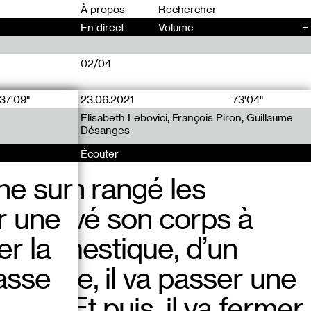
00
À propos
En direct
Volume
+
02/04
37'09"
23.06.2021
14.01.2020
73'04"
32'50"
Elisabeth Lebovici, François Piron, Guillaume
Manon Bruet
Désanges
Écouter
Écouter
he sur
l a bien rangé les
jet qui a une économie
r une
l a activé son corps à
ais qui n’est
er la
vail domestique, d’un
t pas une économie de
passe
t de vue, il va passer une
oncrètement une activité
tre. Et puis, il va fermer
ur la plupart d’entre