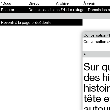
0
*Duuu
Direct
Archive
À venir
Écouter
Demain les chiens #4 : Le refuge - Demain les c
Revenir à la page précédente
Conversation (1
Conversation a
Sur q
des hi
histoi
tête e
autour