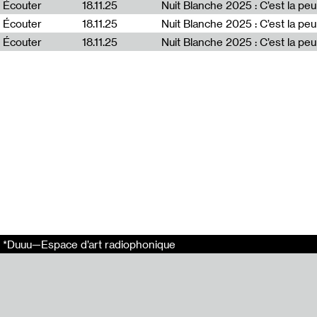
Walking from S
Écouter
18.11.25
Nuit Blanche 2025 : C’est la peu
Nuuu* pour *Duu
Écouter
18.11.25
Conversation av
Écouter
18.11.25
Nuit Blanche 2025 : C’est la pe
Auriane Preud’
Liens externes
Parade
Tags
Conversation
Entretien
François Piron
Guillaume Lebl
Palais de Tokyo
*Duuu—Espace d’art radiophonique
Partager
Email