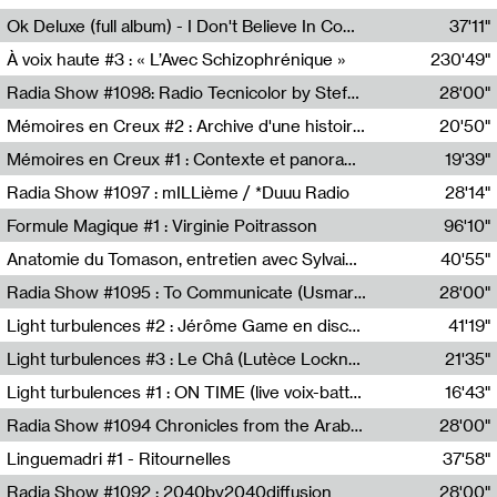
Francesco Russo,Scuola della Crisi
Ok Deluxe (full album) - I Don't Believe In Computing
37'11"
Corentin Canesson,Julien Tiberi,Charlie Hamish Jeffery
À voix haute #3 : « L’Avec Schizophrénique »
230'49"
Agathe Boulanger,Sybille Chevreuse,Carine Lendrin,Léna Monnier,Graziela Susin,Camille Zuber
Radia Show #1098: Radio Tecnicolor by Stefan Nussbaumer & Georg Zichy (Radio Orange 94.0)
28'00"
Radio Orange 94.0
Mémoires en Creux #2 : Archive d'une histoire artistique
20'50"
Sophie Auger-Grappin
Mémoires en Creux #1 : Contexte et panorama
19'39"
Sophie Auger-Grappin
Radia Show #1097 : mILLième / *Duuu Radio
28'14"
Cécile Tonizzo,Nicolas Couturier,Manuel Zenner,Aquila Lescene,Curtis Coco,Cyril Magnier
Formule Magique #1 : Virginie Poitrasson
96'10"
Nathalie Lacroix,Virginie Poitrasson
Anatomie du Tomason, entretien avec Sylvain Cardonnel
40'55"
Loraine Baud,Sylvain Cardonnel
Radia Show #1095 : To Communicate (Usmaradio)
28'00"
Usmaradio
Light turbulences #2 : Jérôme Game en discussion avec Thomas Corlin
41'19"
Jérôme Game,Thomas Corlin,Thierry Raynaud,Hubert Colas
Light turbulences #3 : Le Châ (Lutèce Lockness)
21'35"
Lutèce Lockness
Light turbulences #1 : ON TIME (live voix-batterie) avec Jérôme Game & Jean-Michel Espitallier
16'43"
Jérôme Game,Jean-Michel Espitallier
Radia Show #1094 Chronicles from the Arab Cold War by Ghazi Barakat
28'00"
Reboot.fm
Linguemadri #1 - Ritournelles
37'58"
Meris Angioletti
Radia Show #1092 : 2040by2040diffusion
28'00"