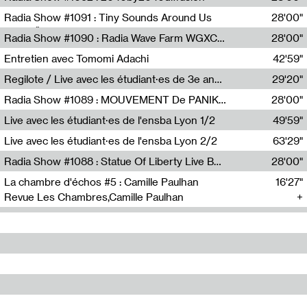
Diffusion FM
Radia Show #1091 : Tiny Sounds Around Us
28'00"
Radio Študent
Radia Show #1090 : Radia Wave Farm WGXC Corey De Juan Sherrard Jr Startalk
28'00"
Wave Farm
Entretien avec Tomomi Adachi
42'59"
Tomomi Adachi,Loraine Baud
Regilote / Live avec les étudiant·es de 3e année de l'EMA
29'20"
Nima Henryon,Athéna Noël,Amir Genillon,Ibourayane Ahmadi,Manelle Cherrih,Honorine Gibello,John Weeber,Manon Joseph
Radia Show #1089 : MOUVEMENT De PANIK (Radio Panik)
28'00"
Radio Panik
Live avec les étudiant·es de l'ensba Lyon 1/2
49'59"
Live avec les étudiant·es de l'ensba Lyon 2/2
63'29"
Radia Show #1088 : Statue Of Liberty Live By Ed Baxter (Resonance)
28'00"
Resonance
La chambre d'échos #5 : Camille Paulhan
16'27"
Revue Les Chambres,Camille Paulhan