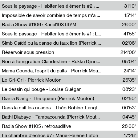
Radio Helsinki
Sous le paysage - Habiter les éléments #2 : Vers le tournant élémentaire
31'10"
Nastassja Martin
Impossible de savoir combien de temps m'a échappé
15'14"
Mélanie Blaison,Mateo Cuin
Radia Show #1106 : Kanal103 ШУМ
28'00"
Kanal103
Sous le paysage - Habiter les éléments #1 : Les éléments et les débordements du vivant
41'55"
Nastassja Martin
Simb Gaïdé ou la danse du faux lion (Pierrick Mouton)
02'08"
Pierrick Mouton,Simb Gaïdé
Réservoir sous pression
214'08"
Non à l'émigration Clandestine - Rukku Djinne Squad (Eden Tinto Collins)
05'04"
Eden Tinto Collins,Rukku Djinne
Mama Counda, l'esprit du puits - Pierrick Mouton
24'14"
Pierrick Mouton
Le Gri-Gri - Pierrick Mouton
26'35"
Pierrick Mouton
Le dessin qui bouge - Louise Guégan
08'23"
Louise Guégan
Diarra Niang - The queen (Pierrick Mouton)
02'50"
Pierrick Mouton,Diarra Niang
Dans la nuit les nuages - Théo Robine-Langlois
00'53"
Théo Robine-Langlois,LD Beat
Bathi Diabaye - Tambacounda (Pierrick Mouton)
04'45"
Pierrick Mouton,Bathi Diabaye
Radia Show #1105 : retroauditive
28'00"
Soundart Radio
La chambre d'échos #7 : Marie-Hélène Lafon
17'28"