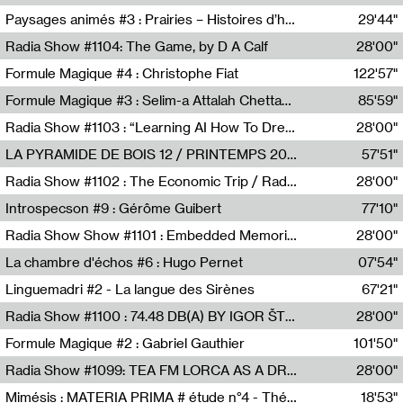
Revue Les Chambres,Marie-Hélène Lafon
Paysages animés #3 : Prairies – Histoires d’herbes et d’humains
29'44"
Anne Simon
Radia Show #1104: The Game, by D A Calf
28'00"
Radio One NZ
Formule Magique #4 : Christophe Fiat
122'57"
Nathalie Lacroix
Formule Magique #3 : Selim-a Attalah Chettaoui
85'59"
Nathalie Lacroix,Selim-a Attalah Chettaoui
Radia Show #1103 : “Learning AI How To Dream” by Sebastian Dingens (Radio Campus Bruxelles)
28'00"
Radio Campus Bruxelles
LA PYRAMIDE DE BOIS 12 / PRINTEMPS 2026
57'51"
Sammy Stein
Radia Show #1102 : The Economic Trip / Radio Grenouille
28'00"
Radio Grenouille
Introspecson #9 : Gérôme Guibert
77'10"
Pierre Henry,Gérôme Guibert
Radia Show Show #1101 : Embedded Memories by Jimmy Peggie / radioart106
28'00"
Jimmy Peggie,radioart106
La chambre d'échos #6 : Hugo Pernet
07'54"
Revue Les Chambres,Hugo Pernet
Linguemadri #2 - La langue des Sirènes
67'21"
Meris Angioletti
Radia Show #1100 : 74.48 DB(A) BY IGOR ŠTROMAJER FOR RADIO X
28'00"
radio x
Formule Magique #2 : Gabriel Gauthier
101'50"
Nathalie Lacroix,Gabriel Gauthier
Radia Show #1099: TEA FM LORCA AS A DREAM
28'00"
TEAFM
Mimésis : MATERIA PRIMA # étude n°4 - Théâtre de l’Aquarium
18'53"