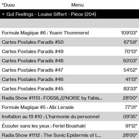
00
00
*Duuu
Menu
Gut Feelings - Louise Siffert - Pièce (204)
00
00
Formule Magique #6 : Yoann Thommerel
109'03"
Nathalie Lacroix,Yoann Thommerel
Cartes Postales Paradis #50
67'59"
Zoé Leroux
Cartes Postales Paradis #49
70'13"
Aurore Portales
Cartes Postales Paradis #48
63'03"
Mathias Dupaquier
Cartes Postales Paradis #47
54'52"
Raymond Engramer
Cartes Postales Paradis #46
41'13"
Sarah Banville
Cartes Postales Paradis #45
83'33"
Mateo Cuin
Radia Show #1113 : FOSSIL///NOISE by Fabiana Gibim / Wave Farm
28'00"
Wave Farm
Formule Magique #5 : Alix Lerasle
77'31"
Nathalie Lacroix
Invitation au 19 #10 : L’harmonie du personnel
09'35"
19, CRAC
Écouter sans les yeux : Feriel Boushaki
91'12"
Feriel Boushaki
Radia Show #1112 : The Sonic Epidermis of Lake Léman by Paul Courlet / Guest Slot
28'00"