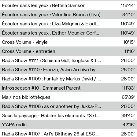
Écouter sans les yeux : Bettina Samson
116'44"
Bettina Samson
Écouter sans les yeux : Valentine Branca (Live)
34'10"
Valentine Branca
Écouter sans les yeux : Liza Maignan & Elodie Lecat
110'49"
Liza Maignan,Elodie Lecat
Écouter sans les yeux : Esther Meunier Corfdyr
110'49"
Esther Meunier Corfdyr
Cross Volume - vinyle
10'15"
Théo Robine-Langlois,Emilien Chesnot,Mia Trabalon
Cross Volume - entretien
11'16"
Théo Robine-Langlois,Emilien Chesnot,Mia Trabalon
Radia Show #1111 : Schisma Gulf, Isogloss & Lament For The Old Clock By Harvey Young / Resonance
28'00"
Resonance
Radia Show #1110 : Freeze, Asian Archive by Avita Maheen / Radio Worm
28'00"
Radio WORM
Radia Show #1109 : Funfair by Marius David / JET FM
28'00"
Jet FM
Introspecson #10 : Emmanuel Parent
111'33"
Pierre Henry,Emmanuel Parent
Ma / nos bibliothèques
65'39"
Sarah Tritz,Elene Lapiashivili,Justin Marconnet,Mateo Cuche,Esther Lechevalier,Suzie Lecroart,Romance Castelet
Radia Show #1108 : as or another by Jukka-Pekka Kervinen / Rádio Zero
28'00"
Radio Zero
Sous le paysage - Habiter les éléments #3 : Interprétations, rituels et symboliques des éléments
39'40"
Nastassja Martin
Y'APA radio
42'16"
Pierrick Mouton
Radia Show #1107 : Art's Birthday 26 at ESC - Medien Kunst Labor
28'00"