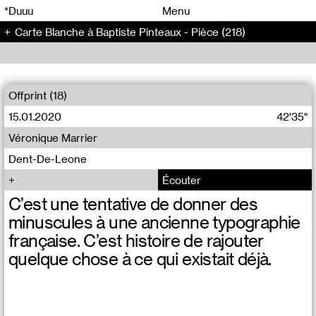
00
00
*Duuu
Menu
Carte Blanche à Baptiste Pinteaux - Pièce (218)
00
00
Offprint (18)
15.01.2020
42'35"
Véronique Marrier
Dent-De-Leone
Écouter
C’est une tentative de donner des
minuscules à une ancienne typographie
française. C’est histoire de rajouter
quelque chose à ce qui existait déjà.