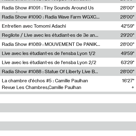
Diffusion FM
Radia Show #1091 : Tiny Sounds Around Us
28'00"
Radio Študent
Radia Show #1090 : Radia Wave Farm WGXC Corey De Juan Sherrard Jr Startalk
28'00"
Wave Farm
Entretien avec Tomomi Adachi
42'59"
Tomomi Adachi,Loraine Baud
Regilote / Live avec les étudiant·es de 3e année de l'EMA
29'20"
Nima Henryon,Athéna Noël,Amir Genillon,Ibourayane Ahmadi,Manelle Cherrih,Honorine Gibello,John Weeber,Manon Joseph
Radia Show #1089 : MOUVEMENT De PANIK (Radio Panik)
28'00"
Radio Panik
Live avec les étudiant·es de l'ensba Lyon 1/2
49'59"
Live avec les étudiant·es de l'ensba Lyon 2/2
63'29"
Radia Show #1088 : Statue Of Liberty Live By Ed Baxter (Resonance)
28'00"
Resonance
La chambre d'échos #5 : Camille Paulhan
16'27"
Revue Les Chambres,Camille Paulhan