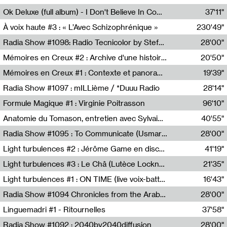
Francesco Russo,Scuola della Crisi
Ok Deluxe (full album) - I Don't Believe In Computing
37'11"
Corentin Canesson,Julien Tiberi,Charlie Hamish Jeffery
À voix haute #3 : « L’Avec Schizophrénique »
230'49"
Agathe Boulanger,Sybille Chevreuse,Carine Lendrin,Léna Monnier,Graziela Susin,Camille Zuber
Radia Show #1098: Radio Tecnicolor by Stefan Nussbaumer & Georg Zichy (Radio Orange 94.0)
28'00"
Radio Orange 94.0
Mémoires en Creux #2 : Archive d'une histoire artistique
20'50"
Sophie Auger-Grappin
Mémoires en Creux #1 : Contexte et panorama
19'39"
Sophie Auger-Grappin
Radia Show #1097 : mILLième / *Duuu Radio
28'14"
Cécile Tonizzo,Nicolas Couturier,Manuel Zenner,Aquila Lescene,Curtis Coco,Cyril Magnier
Formule Magique #1 : Virginie Poitrasson
96'10"
Nathalie Lacroix,Virginie Poitrasson
Anatomie du Tomason, entretien avec Sylvain Cardonnel
40'55"
Loraine Baud,Sylvain Cardonnel
Radia Show #1095 : To Communicate (Usmaradio)
28'00"
Usmaradio
Light turbulences #2 : Jérôme Game en discussion avec Thomas Corlin
41'19"
Jérôme Game,Thomas Corlin,Thierry Raynaud,Hubert Colas
Light turbulences #3 : Le Châ (Lutèce Lockness)
21'35"
Lutèce Lockness
Light turbulences #1 : ON TIME (live voix-batterie) avec Jérôme Game & Jean-Michel Espitallier
16'43"
Jérôme Game,Jean-Michel Espitallier
Radia Show #1094 Chronicles from the Arab Cold War by Ghazi Barakat
28'00"
Reboot.fm
Linguemadri #1 - Ritournelles
37'58"
Meris Angioletti
Radia Show #1092 : 2040by2040diffusion
28'00"