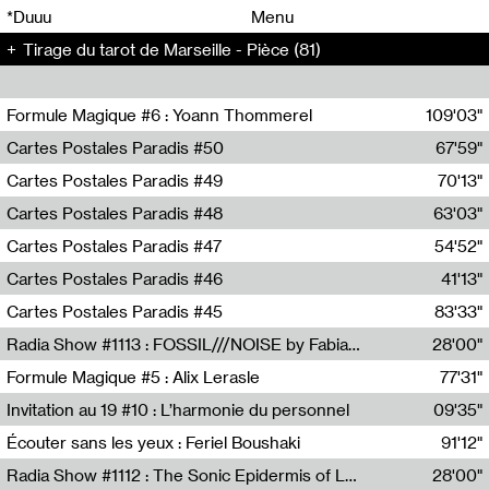
00
00
*Duuu
Menu
Tirage du tarot de Marseille - Pièce (81)
00
00
Formule Magique #6 : Yoann Thommerel
109'03"
Nathalie Lacroix,Yoann Thommerel
Cartes Postales Paradis #50
67'59"
Zoé Leroux
Cartes Postales Paradis #49
70'13"
Aurore Portales
Cartes Postales Paradis #48
63'03"
Mathias Dupaquier
Cartes Postales Paradis #47
54'52"
Raymond Engramer
Cartes Postales Paradis #46
41'13"
Sarah Banville
Cartes Postales Paradis #45
83'33"
Mateo Cuin
Radia Show #1113 : FOSSIL///NOISE by Fabiana Gibim / Wave Farm
28'00"
Wave Farm
Formule Magique #5 : Alix Lerasle
77'31"
Nathalie Lacroix
Invitation au 19 #10 : L’harmonie du personnel
09'35"
19, CRAC
Écouter sans les yeux : Feriel Boushaki
91'12"
Feriel Boushaki
Radia Show #1112 : The Sonic Epidermis of Lake Léman by Paul Courlet / Guest Slot
28'00"