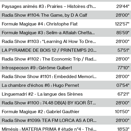
Revue Les Chambres,Marie-Hélène Lafon
Paysages animés #3 : Prairies – Histoires d’herbes et d’humains
29'44"
Anne Simon
Radia Show #1104: The Game, by D A Calf
28'00"
Radio One NZ
Formule Magique #4 : Christophe Fiat
122'57"
Nathalie Lacroix
Formule Magique #3 : Selim-a Attalah Chettaoui
85'59"
Nathalie Lacroix,Selim-a Attalah Chettaoui
Radia Show #1103 : “Learning AI How To Dream” by Sebastian Dingens (Radio Campus Bruxelles)
28'00"
Radio Campus Bruxelles
LA PYRAMIDE DE BOIS 12 / PRINTEMPS 2026
57'51"
Sammy Stein
Radia Show #1102 : The Economic Trip / Radio Grenouille
28'00"
Radio Grenouille
Introspecson #9 : Gérôme Guibert
77'10"
Pierre Henry,Gérôme Guibert
Radia Show Show #1101 : Embedded Memories by Jimmy Peggie / radioart106
28'00"
Jimmy Peggie,radioart106
La chambre d'échos #6 : Hugo Pernet
07'54"
Revue Les Chambres,Hugo Pernet
Linguemadri #2 - La langue des Sirènes
67'21"
Meris Angioletti
Radia Show #1100 : 74.48 DB(A) BY IGOR ŠTROMAJER FOR RADIO X
28'00"
radio x
Formule Magique #2 : Gabriel Gauthier
101'50"
Nathalie Lacroix,Gabriel Gauthier
Radia Show #1099: TEA FM LORCA AS A DREAM
28'00"
TEAFM
Mimésis : MATERIA PRIMA # étude n°4 - Théâtre de l’Aquarium
18'53"