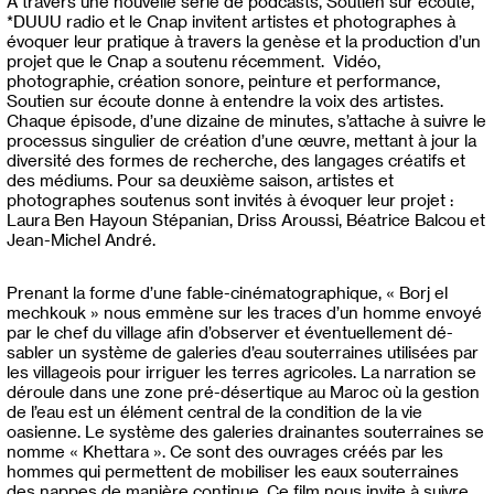
A travers une nouvelle série de podcasts, Soutien sur écoute,
*DUUU radio et le Cnap invitent artistes et photographes à
évoquer leur pratique à travers la genèse et la production d’un
projet que le Cnap a soutenu récemment. Vidéo,
photographie, création sonore, peinture et performance,
Soutien sur écoute donne à entendre la voix des artistes.
Chaque épisode, d’une dizaine de minutes, s’attache à suivre le
processus singulier de création d’une œuvre, mettant à jour la
diversité des formes de recherche, des langages créatifs et
des médiums. Pour sa deuxième saison, artistes et
photographes soutenus sont invités à évoquer leur projet :
Laura Ben Hayoun Stépanian, Driss Aroussi, Béatrice Balcou et
Jean-Michel André.
Prenant la forme d’une fable-cinématographique, « Borj el
mechkouk » nous emmène sur les traces d’un homme envoyé
par le chef du village afin d’observer et éventuellement dé-
sabler un système de galeries d’eau souterraines utilisées par
les villageois pour irriguer les terres agricoles. La narration se
déroule dans une zone pré-désertique au Maroc où la gestion
de l’eau est un élément central de la condition de la vie
oasienne. Le système des galeries drainantes souterraines se
nomme « Khettara ». Ce sont des ouvrages créés par les
hommes qui permettent de mobiliser les eaux souterraines
des nappes de manière continue. Ce film nous invite à suivre