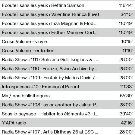
Écouter sans les yeux : Bettina Samson
116'44"
Bettina Samson
Écouter sans les yeux : Valentine Branca (Live)
34'10"
Valentine Branca
Écouter sans les yeux : Liza Maignan & Elodie Lecat
110'49"
Liza Maignan,Elodie Lecat
Écouter sans les yeux : Esther Meunier Corfdyr
110'49"
Esther Meunier Corfdyr
Cross Volume - vinyle
10'15"
Théo Robine-Langlois,Emilien Chesnot,Mia Trabalon
Cross Volume - entretien
11'16"
Théo Robine-Langlois,Emilien Chesnot,Mia Trabalon
Radia Show #1111 : Schisma Gulf, Isogloss & Lament For The Old Clock By Harvey Young / Resonance
28'00"
Resonance
Radia Show #1110 : Freeze, Asian Archive by Avita Maheen / Radio Worm
28'00"
Radio WORM
Radia Show #1109 : Funfair by Marius David / JET FM
28'00"
Jet FM
Introspecson #10 : Emmanuel Parent
111'33"
Pierre Henry,Emmanuel Parent
Ma / nos bibliothèques
65'39"
Sarah Tritz,Elene Lapiashivili,Justin Marconnet,Mateo Cuche,Esther Lechevalier,Suzie Lecroart,Romance Castelet
Radia Show #1108 : as or another by Jukka-Pekka Kervinen / Rádio Zero
28'00"
Radio Zero
Sous le paysage - Habiter les éléments #3 : Interprétations, rituels et symboliques des éléments
39'40"
Nastassja Martin
Y'APA radio
42'16"
Pierrick Mouton
Radia Show #1107 : Art's Birthday 26 at ESC - Medien Kunst Labor
28'00"