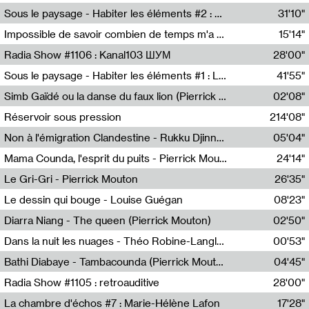
Radio Helsinki
Sous le paysage - Habiter les éléments #2 : Vers le tournant élémentaire
31'10"
Nastassja Martin
Impossible de savoir combien de temps m'a échappé
15'14"
Mélanie Blaison,Mateo Cuin
Radia Show #1106 : Kanal103 ШУМ
28'00"
Kanal103
Sous le paysage - Habiter les éléments #1 : Les éléments et les débordements du vivant
41'55"
Nastassja Martin
Simb Gaïdé ou la danse du faux lion (Pierrick Mouton)
02'08"
Pierrick Mouton,Simb Gaïdé
Réservoir sous pression
214'08"
Non à l'émigration Clandestine - Rukku Djinne Squad (Eden Tinto Collins)
05'04"
Eden Tinto Collins,Rukku Djinne
Mama Counda, l'esprit du puits - Pierrick Mouton
24'14"
Pierrick Mouton
Le Gri-Gri - Pierrick Mouton
26'35"
Pierrick Mouton
Le dessin qui bouge - Louise Guégan
08'23"
Louise Guégan
Diarra Niang - The queen (Pierrick Mouton)
02'50"
Pierrick Mouton,Diarra Niang
Dans la nuit les nuages - Théo Robine-Langlois
00'53"
Théo Robine-Langlois,LD Beat
Bathi Diabaye - Tambacounda (Pierrick Mouton)
04'45"
Pierrick Mouton,Bathi Diabaye
Radia Show #1105 : retroauditive
28'00"
Soundart Radio
La chambre d'échos #7 : Marie-Hélène Lafon
17'28"