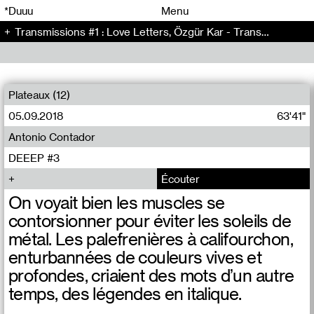
00
00
*Duuu
Menu
Transmissions #1 : Love Letters, Özgür Kar - Transmissions (1)
00
00
Plateaux (12)
05.09.2018
63'41"
Antonio Contador
DEEEP #3
Écouter
On voyait bien les muscles se
contorsionner pour éviter les soleils de
métal. Les palefrenières à califourchon,
enturbannées de couleurs vives et
profondes, criaient des mots d’un autre
temps, des légendes en italique.