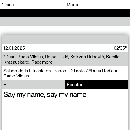
00
00
*Duuu
Menu
00
00
12.01.2025
162'35"
*Duuu, Radio Vilnius, Belec, Hìldå, Kotryna Briedytė, Kamile
Krasauskaite, Ragemore
Saison de la Lituanie en France : DJ sets / *Duuu Radio x
Radio Vilnius
Écouter
Say my name, say my name