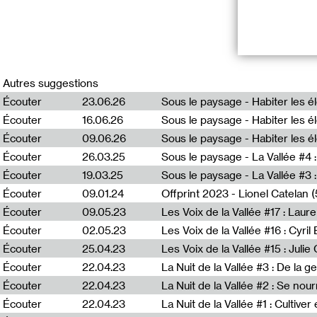
Les Voix de la 
Comment penser
Autres suggestions
Écouter
23.06.26
Dans le cadre d
Écouter
16.06.26
Rahm, architect
forêt, au prog
Écouter
09.06.26
en public afin 
Écouter
26.03.25
Sous le paysage - La Vallée #4 
Ils croisent le
villes comme de
Écouter
19.03.25
et
Roots friendl
Écouter
09.01.24
Offprint 2023 - Lionel Catelan (
penser la ville
Écouter
09.05.23
“Les Voix de la
Écouter
02.05.23
Les Voix de la Vallée #16 : Cyri
réalisée en co
Écouter
25.04.23
Les Voix de la Vallée #15 : Jul
l’exposition “L
Écouter
22.04.23
2022 au 30 avri
Écouter
22.04.23
Écouter
22.04.23