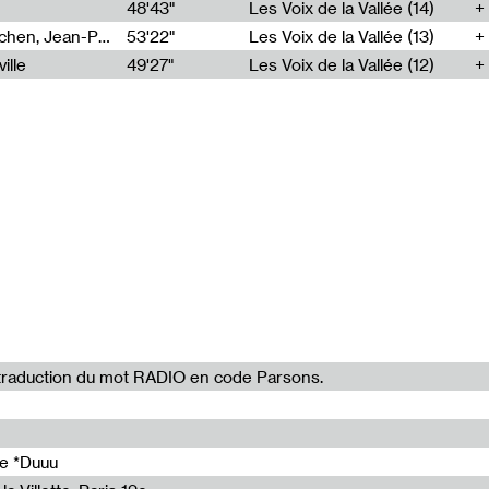
48'43"
Les Voix de la Vallée (14)
Fabrice Hyber, Jean-Michel Brochen, Jean-Philippe Toussaint
53'22"
Les Voix de la Vallée (13)
ale de Lausanne.
ille
49'27"
Les Voix de la Vallée (12)
 Paris. Son
ogique, a acquis
auréat de
er le
plusieurs
ion personnelle
m a été
érences sur
eur invité dans
nis, et est
st par ailleurs
environnement et
la traduction du mot RADIO en code Parsons.
ent et au
 transmettre
ale de l’Office
forêt et
 et explore la
de *Duuu
errain en Alsace