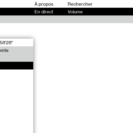
00
À propos
En direct
Volume
58'28"
omte