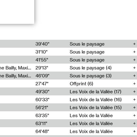
ience
39'40"
Sous le paysage
ite Philippe
31'10"
Sous le paysage
Agir pour la
on, ils dialoguent
41'55"
Sous le paysage
toiles.
Maxime Rovere, Jean-Christophe Bailly, Maxime Ollivier, Anne Simon, Gilberte Tsaï, Fabrice Hyber
29'13"
Sous le paysage (4)
s arbres et les
, L’Arbre rouge
Maxime Rovere, Jean-Christophe Bailly, Maxime Ollivier, Anne Simon, Gilberte Tsaï, Fabrice Hyber
46'09"
Sous le paysage (3)
: « Comment
27'47"
Offprint (6)
49'30"
Les Voix de la Vallée (17)
on Cartier et
60'33"
Les Voix de la Vallée (16)
dre de
56'21"
Les Voix de la Vallée (15)
 du 8 décembre
63'35"
Les Voix de la Vallée
63'11"
Les Voix de la Vallée
64'48"
Les Voix de la Vallée