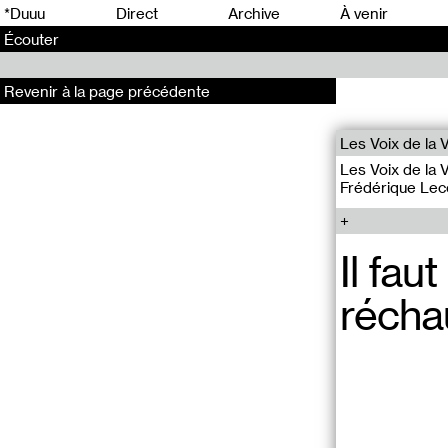
0
*Duuu
Direct
Archive
À venir
Écouter
Revenir à la page précédente
Les Voix de la V
Les Voix de la 
Frédérique Le
Il fau
récha