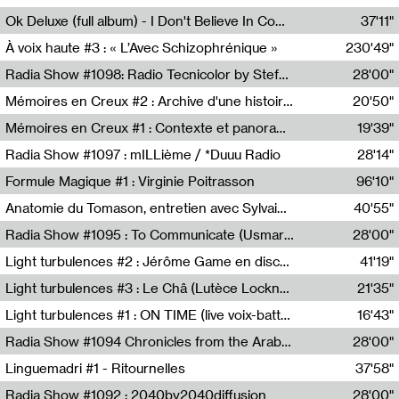
Francesco Russo,Scuola della Crisi
Ok Deluxe (full album) - I Don't Believe In Computing
37'11"
Corentin Canesson,Julien Tiberi,Charlie Hamish Jeffery
À voix haute #3 : « L’Avec Schizophrénique »
230'49"
Agathe Boulanger,Sybille Chevreuse,Carine Lendrin,Léna Monnier,Graziela Susin,Camille Zuber
Radia Show #1098: Radio Tecnicolor by Stefan Nussbaumer & Georg Zichy (Radio Orange 94.0)
28'00"
Radio Orange 94.0
Mémoires en Creux #2 : Archive d'une histoire artistique
20'50"
Sophie Auger-Grappin
Mémoires en Creux #1 : Contexte et panorama
19'39"
Sophie Auger-Grappin
Radia Show #1097 : mILLième / *Duuu Radio
28'14"
Cécile Tonizzo,Nicolas Couturier,Manuel Zenner,Aquila Lescene,Curtis Coco,Cyril Magnier
Formule Magique #1 : Virginie Poitrasson
96'10"
Nathalie Lacroix,Virginie Poitrasson
Anatomie du Tomason, entretien avec Sylvain Cardonnel
40'55"
Loraine Baud,Sylvain Cardonnel
Radia Show #1095 : To Communicate (Usmaradio)
28'00"
Usmaradio
Light turbulences #2 : Jérôme Game en discussion avec Thomas Corlin
41'19"
Jérôme Game,Thomas Corlin,Thierry Raynaud,Hubert Colas
Light turbulences #3 : Le Châ (Lutèce Lockness)
21'35"
Lutèce Lockness
Light turbulences #1 : ON TIME (live voix-batterie) avec Jérôme Game & Jean-Michel Espitallier
16'43"
Jérôme Game,Jean-Michel Espitallier
Radia Show #1094 Chronicles from the Arab Cold War by Ghazi Barakat
28'00"
Reboot.fm
Linguemadri #1 - Ritournelles
37'58"
Meris Angioletti
Radia Show #1092 : 2040by2040diffusion
28'00"