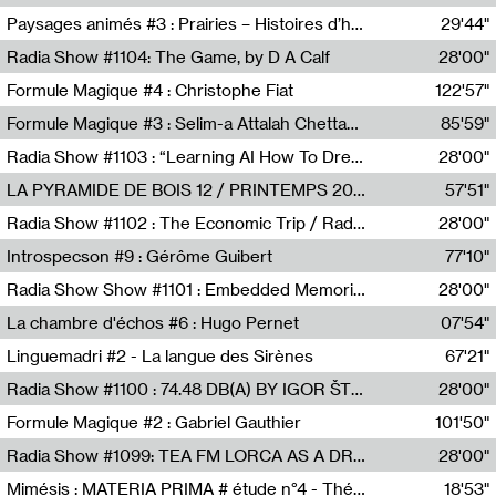
Revue Les Chambres,Marie-Hélène Lafon
Paysages animés #3 : Prairies – Histoires d’herbes et d’humains
29'44"
Anne Simon
Radia Show #1104: The Game, by D A Calf
28'00"
Radio One NZ
Formule Magique #4 : Christophe Fiat
122'57"
Nathalie Lacroix
Formule Magique #3 : Selim-a Attalah Chettaoui
85'59"
Nathalie Lacroix,Selim-a Attalah Chettaoui
Radia Show #1103 : “Learning AI How To Dream” by Sebastian Dingens (Radio Campus Bruxelles)
28'00"
Radio Campus Bruxelles
LA PYRAMIDE DE BOIS 12 / PRINTEMPS 2026
57'51"
Sammy Stein
Radia Show #1102 : The Economic Trip / Radio Grenouille
28'00"
Radio Grenouille
Introspecson #9 : Gérôme Guibert
77'10"
Pierre Henry,Gérôme Guibert
Radia Show Show #1101 : Embedded Memories by Jimmy Peggie / radioart106
28'00"
Jimmy Peggie,radioart106
La chambre d'échos #6 : Hugo Pernet
07'54"
Revue Les Chambres,Hugo Pernet
Linguemadri #2 - La langue des Sirènes
67'21"
Meris Angioletti
Radia Show #1100 : 74.48 DB(A) BY IGOR ŠTROMAJER FOR RADIO X
28'00"
radio x
Formule Magique #2 : Gabriel Gauthier
101'50"
Nathalie Lacroix,Gabriel Gauthier
Radia Show #1099: TEA FM LORCA AS A DREAM
28'00"
TEAFM
Mimésis : MATERIA PRIMA # étude n°4 - Théâtre de l’Aquarium
18'53"