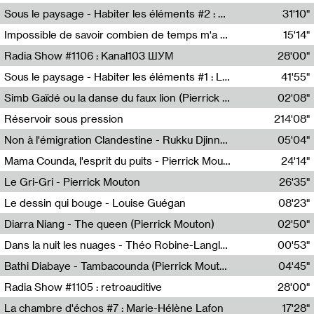
Radio Helsinki
Sous le paysage - Habiter les éléments #2 : Vers le tournant élémentaire
31'10"
Nastassja Martin
Impossible de savoir combien de temps m'a échappé
15'14"
Mélanie Blaison,Mateo Cuin
Radia Show #1106 : Kanal103 ШУМ
28'00"
Kanal103
Sous le paysage - Habiter les éléments #1 : Les éléments et les débordements du vivant
41'55"
Nastassja Martin
Simb Gaïdé ou la danse du faux lion (Pierrick Mouton)
02'08"
Pierrick Mouton,Simb Gaïdé
Réservoir sous pression
214'08"
Non à l'émigration Clandestine - Rukku Djinne Squad (Eden Tinto Collins)
05'04"
Eden Tinto Collins,Rukku Djinne
Mama Counda, l'esprit du puits - Pierrick Mouton
24'14"
Pierrick Mouton
Le Gri-Gri - Pierrick Mouton
26'35"
Pierrick Mouton
Le dessin qui bouge - Louise Guégan
08'23"
Louise Guégan
Diarra Niang - The queen (Pierrick Mouton)
02'50"
Pierrick Mouton,Diarra Niang
Dans la nuit les nuages - Théo Robine-Langlois
00'53"
Théo Robine-Langlois,LD Beat
Bathi Diabaye - Tambacounda (Pierrick Mouton)
04'45"
Pierrick Mouton,Bathi Diabaye
Radia Show #1105 : retroauditive
28'00"
Soundart Radio
La chambre d'échos #7 : Marie-Hélène Lafon
17'28"