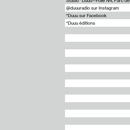
Studio *Duuu—Folie N4, Parc de l
@duuuradio sur Instagram
*Duuu sur Facebook
*Duuu éditions