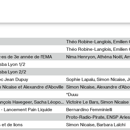
 #1
and : Apparences/transparences, 1985
emière pièce identifiée d’un artiste.
nt·es de 3e année de l’EMA
nsba Lyon 1/2
ensba Lyon 2/2
alisée par Simon Nicaise.
vec Jean Dupuy
n Nicaise et Alexandre d’Aboville
Simon Nicaise, Alexandre d’Abov
*Duuu
n (Nuit et Matin)
Pain Liquide : Simon Nicaise, François Havegeer, Sacha Léopold (Syndicat/Empire Books), Damien Airault, Julie Portier et Théo Robine-Langlois
Victoire Le Bars, Simon Nicaise
en
 - Lancement Pain Liquide
Bernardino Femminielli
nnais invite Pascal Quignard
Proto-Radio-Pirate, ENSP Arles
 et Alain Berland
s et de lions
Simon Nicaise, Barbara Laïchi
zel