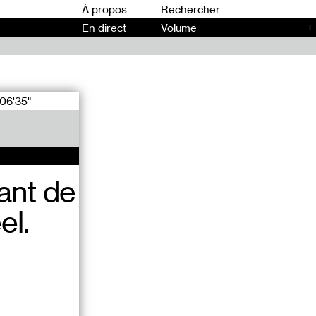
00
À propos
En direct
Volume
+
06'35"
ant de
el.