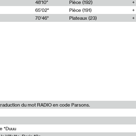
48'10"
Pièce (192)
65'02"
Pièce (191)
70'46"
Plateaux (23)
la traduction du mot RADIO en code Parsons.
de *Duuu