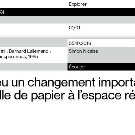
0
Explorer
13)
01/01
05.10.2016
#1 : Bernard Lallemand :
Simon Nicaise
ansparences, 1985
Écouter
a eu un changement import
ille de papier à l’espace ré