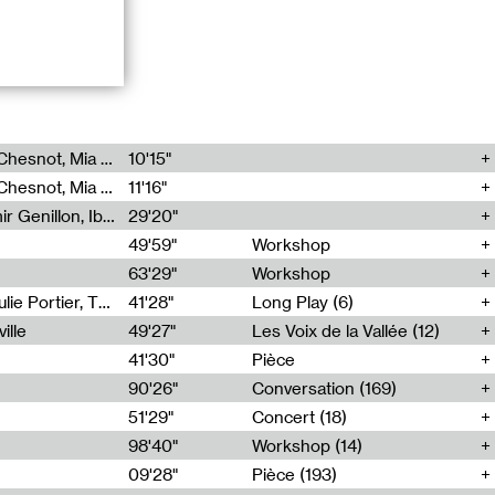
Théo Robine-Langlois, Emilien Chesnot, Mia Trabalon
10'15"
Théo Robine-Langlois, Emilien Chesnot, Mia Trabalon
11'16"
Nima Henryon, Athéna Noël, Amir Genillon, Ibourayane Ahmadi, Manelle Cherrih, Honorine Gibello, John Weeber, Manon Joseph
29'20"
49'59"
Workshop
63'29"
Workshop
Sophie Lapalu, Simon Nicaise, Julie Portier, Théo Robine-Langlois
41'28"
Long Play (6)
ille
49'27"
Les Voix de la Vallée (12)
41'30"
Pièce
81'53"
90'26"
Conversation (169)
177'37"
51'29"
Concert (18)
73'14"
98'40"
Workshop (14)
57'50"
09'28"
Pièce (193)
74'53"