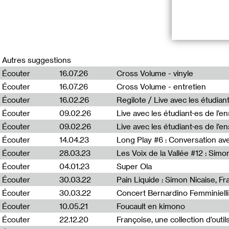
Première pièce
Bernard Lallem
Autres suggestions
Écouter
16.07.26
Cross Volume - vinyle
Retour sur la pr
Écouter
16.07.26
Cross Volume - entretien
Écouter
16.02.26
Regilote / Live avec les étudia
Écouter
09.02.26
Live avec les étudiant·es de l’e
Écouter
09.02.26
Live avec les étudiant·es de l’
Une émission ré
Écouter
14.04.23
Long Play #6 : Conversation a
Écouter
28.03.23
Les Voix de la Vallée #12 : Simo
En relation
Écouter
04.01.23
Super Ola
Christophe Cuzi
Écouter
30.03.22
L’école de Rou
Écouter
30.03.22
Concert Bernardino Femminielli
Jean-Yves Joua
Écouter
10.05.21
Foucault en kimono
Stéphane Vigny
Écouter
22.12.20
Françoise, une collection d’outil
Pierre-Jean Va