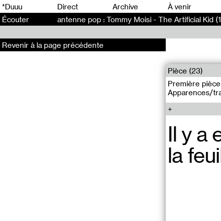
0
*Duuu
Direct
Archive
À venir
Écouter
antenne pop : Tommy Moisi - The Artificial Kid (
Revenir à la page précédente
Pièce (23)
Première pièce 
Apparences/tr
Il y 
la feu