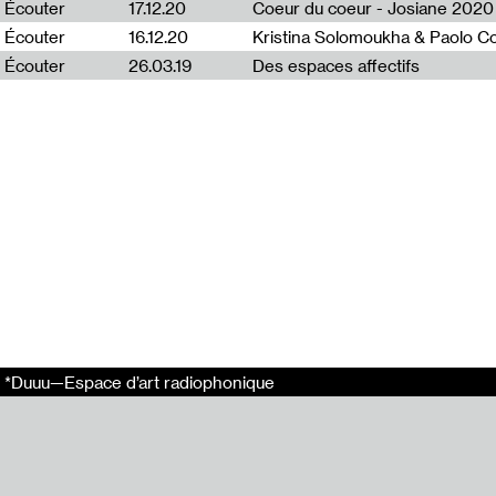
Écouter
17.12.20
Coeur du coeur - Josiane 2020
Écouter
16.12.20
Kristina Solomoukha & Paolo C
Liens externes
Écouter
26.03.19
Des espaces affectifs
Bernard Lalle
Tags
Simon Nicaise
Bernard Lalle
Partager
Email
*Duuu—Espace d’art radiophonique