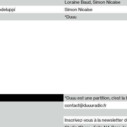
Loraine Baud, Simon Nicaise
odeluppi
Simon Nicaise
*Duuu
mand
mand
*Duuu est une partition, c’est 
contact@duuuradio.fr
Inscrivez-vous à la newsletter 