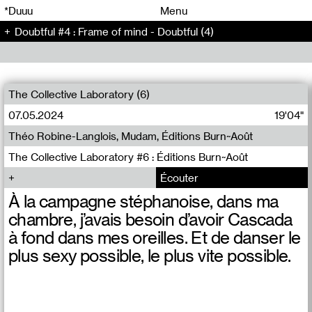
00
00
*Duuu
Menu
Doubtful #4 : Frame of mind - Doubtful (4)
00
00
The Collective Laboratory (6)
07.05.2024
19'04"
Théo Robine-Langlois, Mudam, Éditions Burn~Août
The Collective Laboratory #6 : Éditions Burn~Août
Écouter
À la campagne stéphanoise, dans ma
chambre, j’avais besoin d’avoir Cascada
à fond dans mes oreilles. Et de danser le
plus sexy possible, le plus vite possible.