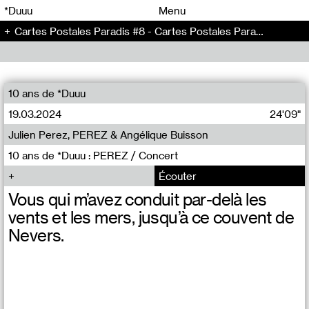
00
00
*Duuu
Menu
Cartes Postales Paradis #8 - Cartes Postales Paradis (8)
00
00
10 ans de *Duuu
19.03.2024
24'09"
Julien Perez, PEREZ & Angélique Buisson
10 ans de *Duuu : PEREZ / Concert
Écouter
Vous qui m’avez conduit par-delà les
vents et les mers, jusqu’à ce couvent de
Nevers.