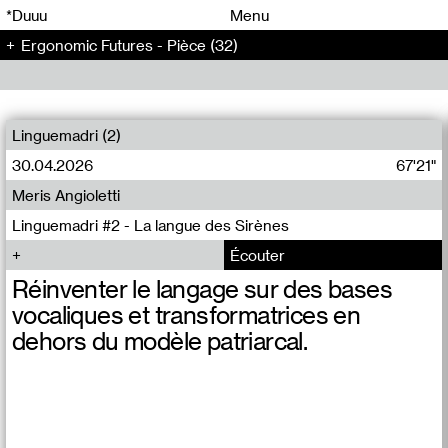
00
00
*Duuu
Menu
Ergonomic Futures - Pièce (32)
00
00
Linguemadri (2)
30.04.2026
67'21"
Meris Angioletti
Linguemadri #2 - La langue des Sirènes
Écouter
Réinventer le langage sur des bases
vocaliques et transformatrices en
dehors du modèle patriarcal.