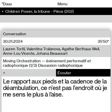
00
00
*Duuu
Menu
Children Power, la tribune - Pièce (202)
00
00
Conversation
30.01.2024
35'50"
Lauren Tortil, Valentina Traïanova, Agathe Berthaux Weil,
Anne-Lou Vicente, Johana Beaussart
Moving Orchestration — événement performatif et
radiophonique (1/3) Discussion radiophonique
Écouter
Le rapport aux pieds et la cadence de la
déambulation, ce n’est pas l’endroit où je
me sens le plus à l’aise.