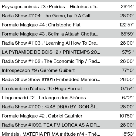
Revue Les Chambres,Marie-Hélène Lafon
Paysages animés #3 : Prairies – Histoires d’herbes et d’humains
29'44"
Anne Simon
Radia Show #1104: The Game, by D A Calf
28'00"
Radio One NZ
Formule Magique #4 : Christophe Fiat
122'57"
Nathalie Lacroix
Formule Magique #3 : Selim-a Attalah Chettaoui
85'59"
Nathalie Lacroix,Selim-a Attalah Chettaoui
Radia Show #1103 : “Learning AI How To Dream” by Sebastian Dingens (Radio Campus Bruxelles)
28'00"
Radio Campus Bruxelles
LA PYRAMIDE DE BOIS 12 / PRINTEMPS 2026
57'51"
Sammy Stein
Radia Show #1102 : The Economic Trip / Radio Grenouille
28'00"
Radio Grenouille
Introspecson #9 : Gérôme Guibert
77'10"
Pierre Henry,Gérôme Guibert
Radia Show Show #1101 : Embedded Memories by Jimmy Peggie / radioart106
28'00"
Jimmy Peggie,radioart106
La chambre d'échos #6 : Hugo Pernet
07'54"
Revue Les Chambres,Hugo Pernet
Linguemadri #2 - La langue des Sirènes
67'21"
Meris Angioletti
Radia Show #1100 : 74.48 DB(A) BY IGOR ŠTROMAJER FOR RADIO X
28'00"
radio x
Formule Magique #2 : Gabriel Gauthier
101'50"
Nathalie Lacroix,Gabriel Gauthier
Radia Show #1099: TEA FM LORCA AS A DREAM
28'00"
TEAFM
Mimésis : MATERIA PRIMA # étude n°4 - Théâtre de l’Aquarium
18'53"