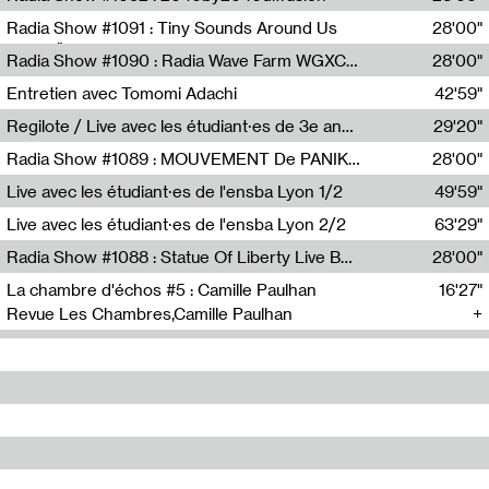
Diffusion FM
Radia Show #1091 : Tiny Sounds Around Us
28'00"
Radio Študent
Radia Show #1090 : Radia Wave Farm WGXC Corey De Juan Sherrard Jr Startalk
28'00"
Wave Farm
Entretien avec Tomomi Adachi
42'59"
Tomomi Adachi,Loraine Baud
Regilote / Live avec les étudiant·es de 3e année de l'EMA
29'20"
Nima Henryon,Athéna Noël,Amir Genillon,Ibourayane Ahmadi,Manelle Cherrih,Honorine Gibello,John Weeber,Manon Joseph
Radia Show #1089 : MOUVEMENT De PANIK (Radio Panik)
28'00"
Radio Panik
Live avec les étudiant·es de l'ensba Lyon 1/2
49'59"
Live avec les étudiant·es de l'ensba Lyon 2/2
63'29"
Radia Show #1088 : Statue Of Liberty Live By Ed Baxter (Resonance)
28'00"
Resonance
La chambre d'échos #5 : Camille Paulhan
16'27"
Revue Les Chambres,Camille Paulhan