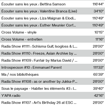
Écouter sans les yeux : Bettina Samson
116'44"
Bettina Samson
Écouter sans les yeux : Valentine Branca (Live)
34'10"
Valentine Branca
Écouter sans les yeux : Liza Maignan & Elodie Lecat
110'49"
Liza Maignan,Elodie Lecat
Écouter sans les yeux : Esther Meunier Corfdyr
110'49"
Esther Meunier Corfdyr
Cross Volume - vinyle
10'15"
Théo Robine-Langlois,Emilien Chesnot,Mia Trabalon
Cross Volume - entretien
11'16"
Théo Robine-Langlois,Emilien Chesnot,Mia Trabalon
Radia Show #1111 : Schisma Gulf, Isogloss & Lament For The Old Clock By Harvey Young / Resonance
28'00"
Resonance
Radia Show #1110 : Freeze, Asian Archive by Avita Maheen / Radio Worm
28'00"
Radio WORM
Radia Show #1109 : Funfair by Marius David / JET FM
28'00"
Jet FM
Introspecson #10 : Emmanuel Parent
111'33"
Pierre Henry,Emmanuel Parent
Ma / nos bibliothèques
65'39"
Sarah Tritz,Elene Lapiashivili,Justin Marconnet,Mateo Cuche,Esther Lechevalier,Suzie Lecroart,Romance Castelet
Radia Show #1108 : as or another by Jukka-Pekka Kervinen / Rádio Zero
28'00"
Radio Zero
Sous le paysage - Habiter les éléments #3 : Interprétations, rituels et symboliques des éléments
39'40"
Nastassja Martin
Y'APA radio
42'16"
Pierrick Mouton
Radia Show #1107 : Art's Birthday 26 at ESC - Medien Kunst Labor
28'00"