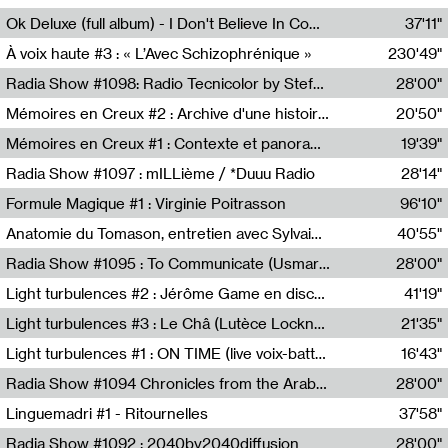
Francesco Russo,Scuola della Crisi
Ok Deluxe (full album) - I Don't Believe In Computing
37'11"
Corentin Canesson,Julien Tiberi,Charlie Hamish Jeffery
À voix haute #3 : « L’Avec Schizophrénique »
230'49"
Agathe Boulanger,Sybille Chevreuse,Carine Lendrin,Léna Monnier,Graziela Susin,Camille Zuber
Radia Show #1098: Radio Tecnicolor by Stefan Nussbaumer & Georg Zichy (Radio Orange 94.0)
28'00"
Radio Orange 94.0
Mémoires en Creux #2 : Archive d'une histoire artistique
20'50"
Sophie Auger-Grappin
Mémoires en Creux #1 : Contexte et panorama
19'39"
Sophie Auger-Grappin
Radia Show #1097 : mILLième / *Duuu Radio
28'14"
Cécile Tonizzo,Nicolas Couturier,Manuel Zenner,Aquila Lescene,Curtis Coco,Cyril Magnier
Formule Magique #1 : Virginie Poitrasson
96'10"
Nathalie Lacroix,Virginie Poitrasson
Anatomie du Tomason, entretien avec Sylvain Cardonnel
40'55"
Loraine Baud,Sylvain Cardonnel
Radia Show #1095 : To Communicate (Usmaradio)
28'00"
Usmaradio
Light turbulences #2 : Jérôme Game en discussion avec Thomas Corlin
41'19"
Jérôme Game,Thomas Corlin,Thierry Raynaud,Hubert Colas
Light turbulences #3 : Le Châ (Lutèce Lockness)
21'35"
Lutèce Lockness
Light turbulences #1 : ON TIME (live voix-batterie) avec Jérôme Game & Jean-Michel Espitallier
16'43"
Jérôme Game,Jean-Michel Espitallier
Radia Show #1094 Chronicles from the Arab Cold War by Ghazi Barakat
28'00"
Reboot.fm
Linguemadri #1 - Ritournelles
37'58"
Meris Angioletti
Radia Show #1092 : 2040by2040diffusion
28'00"