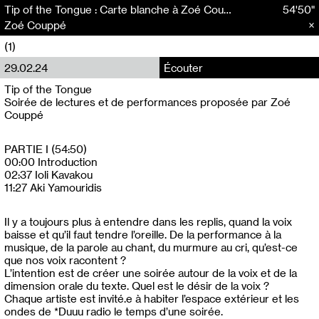
Tip of the Tongue : Carte blanche à Zoé Couppé (1/2)
54'50"
Zoé Couppé
(1)
29.02.24
Écouter
Tip of the Tongue
Soirée de lectures et de performances proposée par Zoé
Couppé
PARTIE I (54:50)
00:00 Introduction
02:37 Ioli Kavakou
11:27 Aki Yamouridis
Il y a toujours plus à entendre dans les replis, quand la voix
baisse et qu’il faut tendre l’oreille. De la performance à la
musique, de la parole au chant, du murmure au cri, qu’est-ce
que nos voix racontent ?
L’intention est de créer une soirée autour de la voix et de la
dimension orale du texte. Quel est le désir de la voix ?
Chaque artiste est invité.e à habiter l’espace extérieur et les
ondes de *Duuu radio le temps d’une soirée.