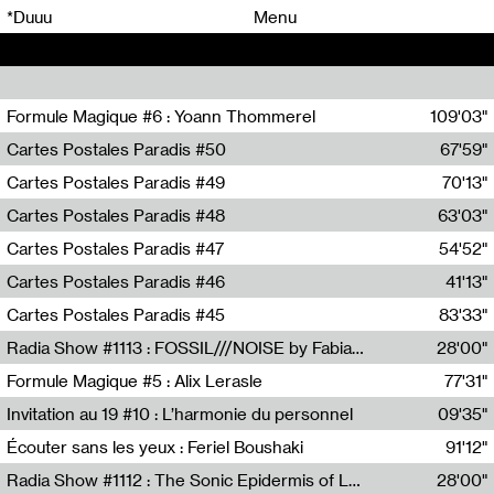
00
00
*Duuu
Menu
00
00
Formule Magique #6 : Yoann Thommerel
109'03"
Nathalie Lacroix,Yoann Thommerel
Cartes Postales Paradis #50
67'59"
Zoé Leroux
Cartes Postales Paradis #49
70'13"
Aurore Portales
Cartes Postales Paradis #48
63'03"
Mathias Dupaquier
Cartes Postales Paradis #47
54'52"
Raymond Engramer
Cartes Postales Paradis #46
41'13"
Sarah Banville
Cartes Postales Paradis #45
83'33"
Mateo Cuin
Radia Show #1113 : FOSSIL///NOISE by Fabiana Gibim / Wave Farm
28'00"
Wave Farm
Formule Magique #5 : Alix Lerasle
77'31"
Nathalie Lacroix
Invitation au 19 #10 : L’harmonie du personnel
09'35"
19, CRAC
Écouter sans les yeux : Feriel Boushaki
91'12"
Feriel Boushaki
Radia Show #1112 : The Sonic Epidermis of Lake Léman by Paul Courlet / Guest Slot
28'00"