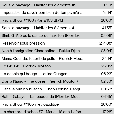
Radio Helsinki
Sous le paysage - Habiter les éléments #2 : Vers le tournant élémentaire
31'10"
Nastassja Martin
Impossible de savoir combien de temps m'a échappé
15'14"
Mélanie Blaison,Mateo Cuin
Radia Show #1106 : Kanal103 ШУМ
28'00"
Kanal103
Sous le paysage - Habiter les éléments #1 : Les éléments et les débordements du vivant
41'55"
Nastassja Martin
Simb Gaïdé ou la danse du faux lion (Pierrick Mouton)
02'08"
Pierrick Mouton,Simb Gaïdé
Réservoir sous pression
214'08"
Non à l'émigration Clandestine - Rukku Djinne Squad (Eden Tinto Collins)
05'04"
Eden Tinto Collins,Rukku Djinne
Mama Counda, l'esprit du puits - Pierrick Mouton
24'14"
Pierrick Mouton
Le Gri-Gri - Pierrick Mouton
26'35"
Pierrick Mouton
Le dessin qui bouge - Louise Guégan
08'23"
Louise Guégan
Diarra Niang - The queen (Pierrick Mouton)
02'50"
Pierrick Mouton,Diarra Niang
Dans la nuit les nuages - Théo Robine-Langlois
00'53"
Théo Robine-Langlois,LD Beat
Bathi Diabaye - Tambacounda (Pierrick Mouton)
04'45"
Pierrick Mouton,Bathi Diabaye
Radia Show #1105 : retroauditive
28'00"
Soundart Radio
La chambre d'échos #7 : Marie-Hélène Lafon
17'28"