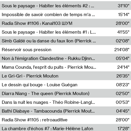
Radio Helsinki
Sous le paysage - Habiter les éléments #2 : Vers le tournant élémentaire
31'10"
Nastassja Martin
Impossible de savoir combien de temps m'a échappé
15'14"
Mélanie Blaison,Mateo Cuin
Radia Show #1106 : Kanal103 ШУМ
28'00"
Kanal103
Sous le paysage - Habiter les éléments #1 : Les éléments et les débordements du vivant
41'55"
Nastassja Martin
Simb Gaïdé ou la danse du faux lion (Pierrick Mouton)
02'08"
Pierrick Mouton,Simb Gaïdé
Réservoir sous pression
214'08"
Non à l'émigration Clandestine - Rukku Djinne Squad (Eden Tinto Collins)
05'04"
Eden Tinto Collins,Rukku Djinne
Mama Counda, l'esprit du puits - Pierrick Mouton
24'14"
Pierrick Mouton
Le Gri-Gri - Pierrick Mouton
26'35"
Pierrick Mouton
Le dessin qui bouge - Louise Guégan
08'23"
Louise Guégan
Diarra Niang - The queen (Pierrick Mouton)
02'50"
Pierrick Mouton,Diarra Niang
Dans la nuit les nuages - Théo Robine-Langlois
00'53"
Théo Robine-Langlois,LD Beat
Bathi Diabaye - Tambacounda (Pierrick Mouton)
04'45"
Pierrick Mouton,Bathi Diabaye
Radia Show #1105 : retroauditive
28'00"
Soundart Radio
La chambre d'échos #7 : Marie-Hélène Lafon
17'28"