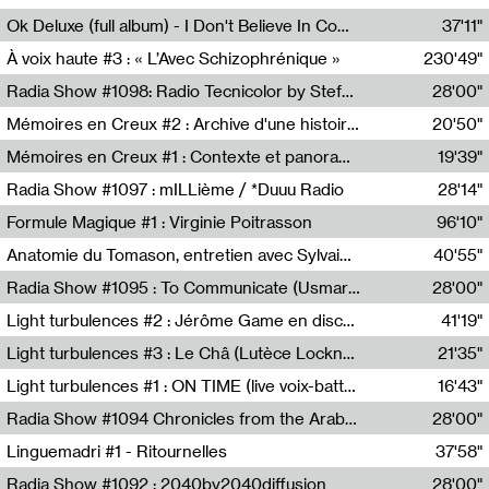
Francesco Russo,Scuola della Crisi
Ok Deluxe (full album) - I Don't Believe In Computing
37'11"
Corentin Canesson,Julien Tiberi,Charlie Hamish Jeffery
À voix haute #3 : « L’Avec Schizophrénique »
230'49"
Agathe Boulanger,Sybille Chevreuse,Carine Lendrin,Léna Monnier,Graziela Susin,Camille Zuber
Radia Show #1098: Radio Tecnicolor by Stefan Nussbaumer & Georg Zichy (Radio Orange 94.0)
28'00"
Radio Orange 94.0
Mémoires en Creux #2 : Archive d'une histoire artistique
20'50"
Sophie Auger-Grappin
Mémoires en Creux #1 : Contexte et panorama
19'39"
Sophie Auger-Grappin
Radia Show #1097 : mILLième / *Duuu Radio
28'14"
Cécile Tonizzo,Nicolas Couturier,Manuel Zenner,Aquila Lescene,Curtis Coco,Cyril Magnier
Formule Magique #1 : Virginie Poitrasson
96'10"
Nathalie Lacroix,Virginie Poitrasson
Anatomie du Tomason, entretien avec Sylvain Cardonnel
40'55"
Loraine Baud,Sylvain Cardonnel
Radia Show #1095 : To Communicate (Usmaradio)
28'00"
Usmaradio
Light turbulences #2 : Jérôme Game en discussion avec Thomas Corlin
41'19"
Jérôme Game,Thomas Corlin,Thierry Raynaud,Hubert Colas
Light turbulences #3 : Le Châ (Lutèce Lockness)
21'35"
Lutèce Lockness
Light turbulences #1 : ON TIME (live voix-batterie) avec Jérôme Game & Jean-Michel Espitallier
16'43"
Jérôme Game,Jean-Michel Espitallier
Radia Show #1094 Chronicles from the Arab Cold War by Ghazi Barakat
28'00"
Reboot.fm
Linguemadri #1 - Ritournelles
37'58"
Meris Angioletti
Radia Show #1092 : 2040by2040diffusion
28'00"