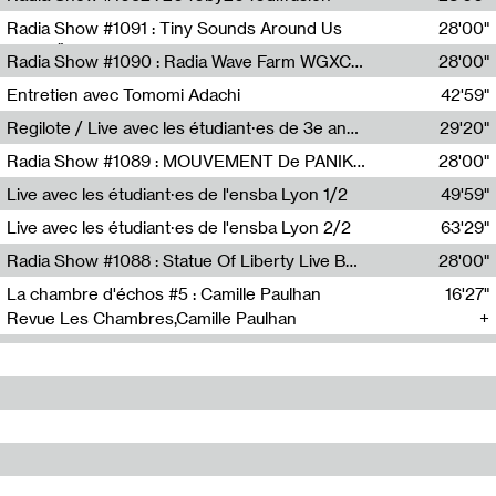
Diffusion FM
Radia Show #1091 : Tiny Sounds Around Us
28'00"
Radio Študent
Radia Show #1090 : Radia Wave Farm WGXC Corey De Juan Sherrard Jr Startalk
28'00"
Wave Farm
Entretien avec Tomomi Adachi
42'59"
Tomomi Adachi,Loraine Baud
Regilote / Live avec les étudiant·es de 3e année de l'EMA
29'20"
Nima Henryon,Athéna Noël,Amir Genillon,Ibourayane Ahmadi,Manelle Cherrih,Honorine Gibello,John Weeber,Manon Joseph
Radia Show #1089 : MOUVEMENT De PANIK (Radio Panik)
28'00"
Radio Panik
Live avec les étudiant·es de l'ensba Lyon 1/2
49'59"
Live avec les étudiant·es de l'ensba Lyon 2/2
63'29"
Radia Show #1088 : Statue Of Liberty Live By Ed Baxter (Resonance)
28'00"
Resonance
La chambre d'échos #5 : Camille Paulhan
16'27"
Revue Les Chambres,Camille Paulhan