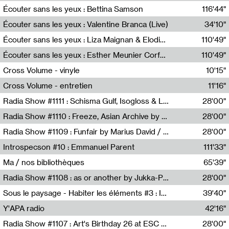
Écouter sans les yeux : Bettina Samson
116'44"
Bettina Samson
Écouter sans les yeux : Valentine Branca (Live)
34'10"
Valentine Branca
Écouter sans les yeux : Liza Maignan & Elodie Lecat
110'49"
Liza Maignan,Elodie Lecat
Écouter sans les yeux : Esther Meunier Corfdyr
110'49"
Esther Meunier Corfdyr
Cross Volume - vinyle
10'15"
Théo Robine-Langlois,Emilien Chesnot,Mia Trabalon
Cross Volume - entretien
11'16"
Théo Robine-Langlois,Emilien Chesnot,Mia Trabalon
Radia Show #1111 : Schisma Gulf, Isogloss & Lament For The Old Clock By Harvey Young / Resonance
28'00"
Resonance
Radia Show #1110 : Freeze, Asian Archive by Avita Maheen / Radio Worm
28'00"
Radio WORM
Radia Show #1109 : Funfair by Marius David / JET FM
28'00"
Jet FM
Introspecson #10 : Emmanuel Parent
111'33"
Pierre Henry,Emmanuel Parent
Ma / nos bibliothèques
65'39"
Sarah Tritz,Elene Lapiashivili,Justin Marconnet,Mateo Cuche,Esther Lechevalier,Suzie Lecroart,Romance Castelet
Radia Show #1108 : as or another by Jukka-Pekka Kervinen / Rádio Zero
28'00"
Radio Zero
Sous le paysage - Habiter les éléments #3 : Interprétations, rituels et symboliques des éléments
39'40"
Nastassja Martin
Y'APA radio
42'16"
Pierrick Mouton
Radia Show #1107 : Art's Birthday 26 at ESC - Medien Kunst Labor
28'00"