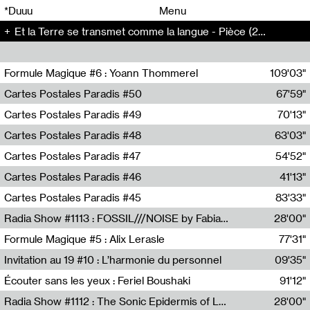
00
00
*Duuu
Menu
Et la Terre se transmet comme la langue - Pièce (209)
00
00
Formule Magique #6 : Yoann Thommerel
109'03"
Nathalie Lacroix,Yoann Thommerel
Cartes Postales Paradis #50
67'59"
Zoé Leroux
Cartes Postales Paradis #49
70'13"
Aurore Portales
Cartes Postales Paradis #48
63'03"
Mathias Dupaquier
Cartes Postales Paradis #47
54'52"
Raymond Engramer
Cartes Postales Paradis #46
41'13"
Sarah Banville
Cartes Postales Paradis #45
83'33"
Mateo Cuin
Radia Show #1113 : FOSSIL///NOISE by Fabiana Gibim / Wave Farm
28'00"
Wave Farm
Formule Magique #5 : Alix Lerasle
77'31"
Nathalie Lacroix
Invitation au 19 #10 : L’harmonie du personnel
09'35"
19, CRAC
Écouter sans les yeux : Feriel Boushaki
91'12"
Feriel Boushaki
Radia Show #1112 : The Sonic Epidermis of Lake Léman by Paul Courlet / Guest Slot
28'00"