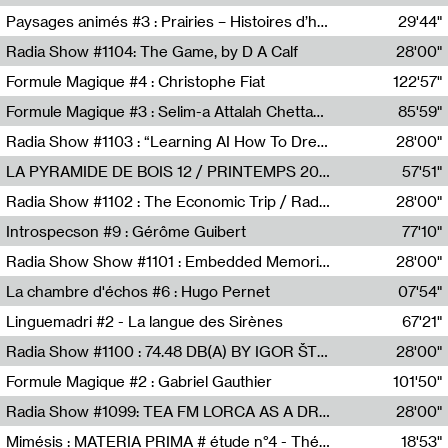
Revue Les Chambres,Marie-Hélène Lafon
Paysages animés #3 : Prairies – Histoires d’herbes et d’humains
29'44"
Anne Simon
Radia Show #1104: The Game, by D A Calf
28'00"
Radio One NZ
Formule Magique #4 : Christophe Fiat
122'57"
Nathalie Lacroix
Formule Magique #3 : Selim-a Attalah Chettaoui
85'59"
Nathalie Lacroix,Selim-a Attalah Chettaoui
Radia Show #1103 : “Learning AI How To Dream” by Sebastian Dingens (Radio Campus Bruxelles)
28'00"
Radio Campus Bruxelles
LA PYRAMIDE DE BOIS 12 / PRINTEMPS 2026
57'51"
Sammy Stein
Radia Show #1102 : The Economic Trip / Radio Grenouille
28'00"
Radio Grenouille
Introspecson #9 : Gérôme Guibert
77'10"
Pierre Henry,Gérôme Guibert
Radia Show Show #1101 : Embedded Memories by Jimmy Peggie / radioart106
28'00"
Jimmy Peggie,radioart106
La chambre d'échos #6 : Hugo Pernet
07'54"
Revue Les Chambres,Hugo Pernet
Linguemadri #2 - La langue des Sirènes
67'21"
Meris Angioletti
Radia Show #1100 : 74.48 DB(A) BY IGOR ŠTROMAJER FOR RADIO X
28'00"
radio x
Formule Magique #2 : Gabriel Gauthier
101'50"
Nathalie Lacroix,Gabriel Gauthier
Radia Show #1099: TEA FM LORCA AS A DREAM
28'00"
TEAFM
Mimésis : MATERIA PRIMA # étude n°4 - Théâtre de l’Aquarium
18'53"