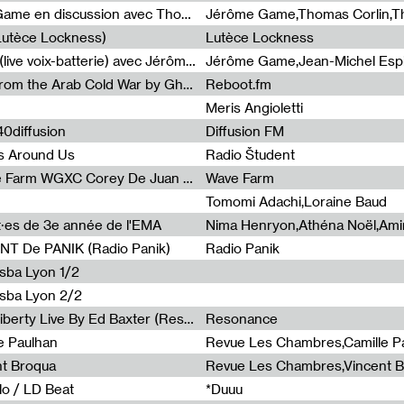
Light turbulences #2 : Jérôme Game en discussion avec Thomas Corlin
(Lutèce Lockness)
Lutèce Lockness
Light turbulences #1 : ON TIME (live voix-batterie) avec Jérôme Game & Jean-Michel Espitallier
Jérôme Game,Jean-Michel Espit
Radia Show #1094 Chronicles from the Arab Cold War by Ghazi Barakat
Reboot.fm
Meris Angioletti
0diffusion
Diffusion FM
s Around Us
Radio Študent
Radia Show #1090 : Radia Wave Farm WGXC Corey De Juan Sherrard Jr Startalk
Wave Farm
Tomomi Adachi,Loraine Baud
nt·es de 3e année de l'EMA
T De PANIK (Radio Panik)
Radio Panik
nsba Lyon 1/2
ensba Lyon 2/2
Radia Show #1088 : Statue Of Liberty Live By Ed Baxter (Resonance)
Resonance
e Paulhan
Revue Les Chambres,Camille P
nt Broqua
Revue Les Chambres,Vincent 
lo / LD Beat
*Duuu