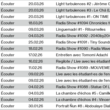
Écouter
20.03.26
Écouter
20.03.26
Light turbulences #3 : Le Châ 
Écouter
20.03.26
Écouter
18.03.26
Écouter
09.03.26
Linguemadri #1 - Ritournelles
Écouter
04.03.26
Radia Show #1092 : 2040by204
Écouter
25.02.26
Radia Show #1091 : Tiny Sound
Écouter
18.02.26
Écouter
17.02.26
Entretien avec Tomomi Adachi
Écouter
16.02.26
Regilote / Live avec les étudia
Écouter
11.02.26
Radia Show #1089 : MOUVEMEN
Écouter
09.02.26
Live avec les étudiant·es de l'e
Écouter
09.02.26
Live avec les étudiant·es de l'
Écouter
04.02.26
Écouter
04.03.26
La chambre d'échos #5 : Camill
Écouter
04.02.26
La chambre d'échos #4 : Vince
Écouter
30.01.26
Portrait Ñun #8 : Abdoulaye Dial