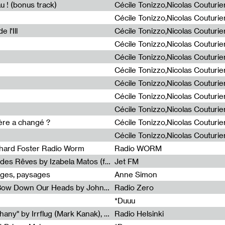
u ! (bonus track)
 l'Ill
ière a changé ?
chard Foster Radio Worm
Radio WORM
Radia Show #1086 : La Couleur des Rêves by Izabela Matos (for Jet FM)
Jet FM
ages, paysages
Anne Simon
Radia Show #1085 : When We Bow Down Our Heads by John Roach (Radia edit, Rádio Zero)
Radio Zero
*Duuu
Radia Show #1084 : "Silver Epiphany" by Irrflug (Mark Kanak), featuring Jarboe and Blixa Bargeld (for Radio Helsinki)
Radio Helsinki