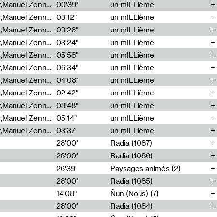
Cécile Tonizzo,Nicolas Couturier,Manuel Zenner,Aquila Lescene,Curtis Coco,Cyril Magnier
00'39"
un mILLième
Cécile Tonizzo,Nicolas Couturier,Manuel Zenner,Aquila Lescene,Curtis Coco,Cyril Magnier
03'12"
un mILLième
Cécile Tonizzo,Nicolas Couturier,Manuel Zenner,Aquila Lescene,Curtis Coco,Cyril Magnier
03'26"
un mILLième
Cécile Tonizzo,Nicolas Couturier,Manuel Zenner,Aquila Lescene,Curtis Coco,Cyril Magnier
03'24"
un mILLième
Cécile Tonizzo,Nicolas Couturier,Manuel Zenner,Aquila Lescene,Curtis Coco,Cyril Magnier
05'58"
un mILLième
Cécile Tonizzo,Nicolas Couturier,Manuel Zenner,Aquila Lescene,Curtis Coco,Cyril Magnier
06'34"
un mILLième
Cécile Tonizzo,Nicolas Couturier,Manuel Zenner,Aquila Lescene,Curtis Coco,Cyril Magnier
04'08"
un mILLième
Cécile Tonizzo,Nicolas Couturier,Manuel Zenner,Aquila Lescene,Curtis Coco,Cyril Magnier
02'42"
un mILLième
Cécile Tonizzo,Nicolas Couturier,Manuel Zenner,Aquila Lescene,Curtis Coco,Cyril Magnier
08'48"
un mILLième
Cécile Tonizzo,Nicolas Couturier,Manuel Zenner,Aquila Lescene,Curtis Coco,Cyril Magnier
05'14"
un mILLième
Cécile Tonizzo,Nicolas Couturier,Manuel Zenner,Aquila Lescene,Curtis Coco,Cyril Magnier
03'37"
un mILLième
28'00"
Radia (1087)
28'00"
Radia (1086)
26'39"
Paysages animés (2)
28'00"
Radia (1085)
14'08"
Ñun (Nous) (7)
28'00"
Radia (1084)