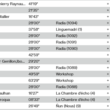
Jérôme Game,Thomas Corlin,Thierry Raynaud,Hubert Colas
41'19"
21'35"
allier
16'43"
28'00"
Radia (1094)
37'58"
Linguemadri (1)
28'00"
Radia (1092)
28'00"
Radia (1091)
28'00"
Radia (1090)
42'59"
Nima Henryon,Athéna Noël,Amir Genillon,Ibourayane Ahmadi,Manelle Cherrih,Honorine Gibello,John Weeber,Manon Joseph
29'20"
28'00"
Radia (1089)
49'59"
Workshop
63'29"
Workshop
28'00"
Radia (1088)
aulhan
16'27"
La Chambre d’écho (4)
Broqua
08'33"
La Chambre d’écho (4)
26'49"
Ñun (Nous) (9)