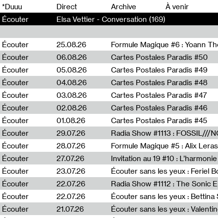
0
*Duuu
Direct
Archive
À venir
Écouter
Elsa Vettier - Conversation (169)
Écouter
25.08.26
Formule Magique #6 : Yoann T
Écouter
06.08.26
Cartes Postales Paradis #50
Écouter
05.08.26
Cartes Postales Paradis #49
Écouter
04.08.26
Cartes Postales Paradis #48
Écouter
03.08.26
Cartes Postales Paradis #47
Écouter
02.08.26
Cartes Postales Paradis #46
Écouter
01.08.26
Cartes Postales Paradis #45
Écouter
29.07.26
Écouter
28.07.26
Formule Magique #5 : Alix Leras
Écouter
27.07.26
Invitation au 19 #10 : L’harmoni
Écouter
23.07.26
Écouter sans les yeux : Feriel 
Écouter
22.07.26
Écouter
22.07.26
Écouter sans les yeux : Bettin
Écouter
21.07.26
Écouter sans les yeux : Valentin