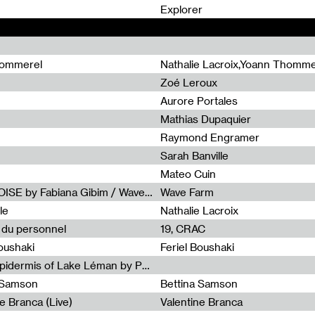
0
Explorer
hommerel
Nathalie Lacroix,Yoann Thomme
Zoé Leroux
Aurore Portales
Mathias Dupaquier
Raymond Engramer
Sarah Banville
Mateo Cuin
Radia Show #1113 : FOSSIL///NOISE by Fabiana Gibim / Wave Farm
Wave Farm
le
Nathalie Lacroix
e du personnel
19, CRAC
Boushaki
Feriel Boushaki
Radia Show #1112 : The Sonic Epidermis of Lake Léman by Paul Courlet / Guest Slot
a Samson
Bettina Samson
e Branca (Live)
Valentine Branca