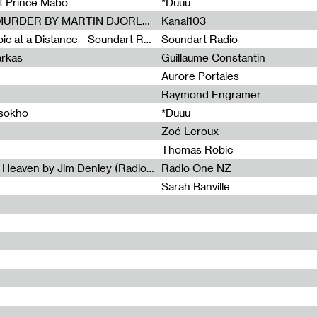
et Prince Mabo
*Duuu
Radia Show #1083 : MUSIC IS MURDER BY MARTIN DJORLEV (KANAL103)
Kanal103
Radia Show #1082 : Spooky Aspic at a Distance - Soundart Radio
Soundart Radio
arkas
Guillaume Constantin
Aurore Portales
Raymond Engramer
ssokho
*Duuu
Zoé Leroux
Thomas Robic
Radia Show #1081: The Wind of Heaven by Jim Denley (Radio One 91 FM)
Radio One NZ
Sarah Banville