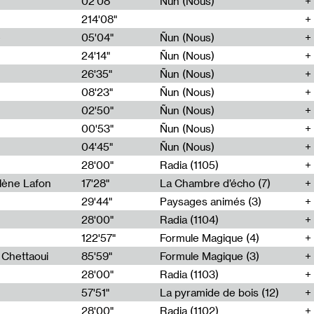
02'08"
Ñun (Nous)
214'08"
e
05'04"
Ñun (Nous)
24'14"
Ñun (Nous)
26'35"
Ñun (Nous)
08'23"
Ñun (Nous)
02'50"
Ñun (Nous)
00'53"
Ñun (Nous)
04'45"
Ñun (Nous)
28'00"
Radia (1105)
lène Lafon
17'28"
La Chambre d’écho (7)
29'44"
Paysages animés (3)
28'00"
Radia (1104)
122'57"
Formule Magique (4)
h Chettaoui
85'59"
Formule Magique (3)
28'00"
Radia (1103)
57'51"
La pyramide de bois (12)
28'00"
Radia (1102)