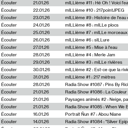
Écouter
21.01.26
mILLième #11 : Hé Oh ! Voici l'ea
Écouter
22.01.26
mILLième #10 : 217pointJPEG
Écouter
23.01.26
mILLième #9 : Histoire de l'eau de
Écouter
24.01.26
mILLième #8 : mILLe plocs
Écouter
25.01.26
mILLième #7 : mILLe morceaux
Écouter
26.01.26
mILLième #6 : sILLure
Écouter
27.01.26
mILLième #5 : Mise à l'eau
Écouter
28.01.26
mILLième #4 : Merle Jam
Écouter
29.01.26
mILLième #3 : miLLe rivières
Écouter
30.01.26
mILLième #2 : Est-ce que la riv
Écouter
31.01.26
mILLième #1 : 217 mètres
Écouter
28.01.26
Radia Show #1087 : Pins By Ri
Écouter
21.01.26
Écouter
21.01.26
Paysages animés #2 : Neige, p
Écouter
21.01.26
Écouter
16.01.26
Portrait Ñun #7 : Abou Niane
Écouter
14.01.26