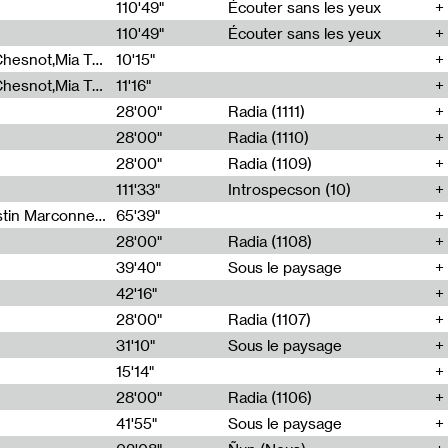
00
110'49"
Écouter sans les yeux
110'49"
Écouter sans les yeux
Théo Robine-Langlois,Emilien Chesnot,Mia Trabalon
10'15"
Théo Robine-Langlois,Emilien Chesnot,Mia Trabalon
11'16"
28'00"
Radia (1111)
28'00"
Radia (1110)
28'00"
Radia (1109)
111'33"
Introspecson (10)
Sarah Tritz,Elene Lapiashivili,Justin Marconnet,Mateo Cuche,Esther Lechevalier,Suzie Lecroart,Romance Castelet
65'39"
28'00"
Radia (1108)
39'40"
Sous le paysage
42'16"
28'00"
Radia (1107)
31'10"
Sous le paysage
15'14"
28'00"
Radia (1106)
41'55"
Sous le paysage