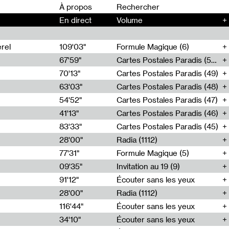
00
À propos
En direct
Volume
+
rel
109'03"
Formule Magique (6)
67'59"
Cartes Postales Paradis (50)
70'13"
Cartes Postales Paradis (49)
63'03"
Cartes Postales Paradis (48)
54'52"
Cartes Postales Paradis (47)
41'13"
Cartes Postales Paradis (46)
83'33"
Cartes Postales Paradis (45)
28'00"
Radia (1112)
77'31"
Formule Magique (5)
09'35"
Invitation au 19 (9)
91'12"
Écouter sans les yeux
28'00"
Radia (1112)
116'44"
Écouter sans les yeux
34'10"
Écouter sans les yeux