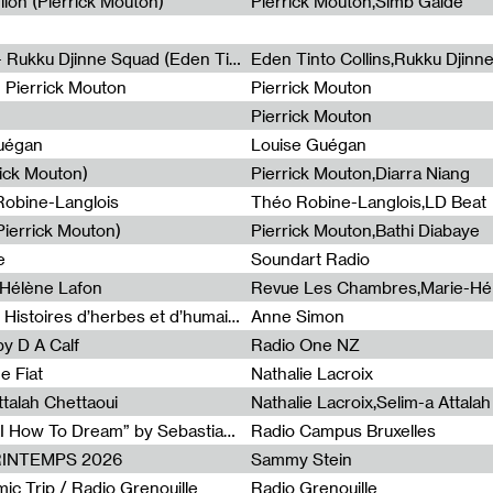
lion (Pierrick Mouton)
Pierrick Mouton,Simb Gaïdé
Non à l'émigration Clandestine - Rukku Djinne Squad (Eden Tinto Collins)
Eden Tinto Collins,Rukku Djinn
- Pierrick Mouton
Pierrick Mouton
Pierrick Mouton
Guégan
Louise Guégan
rick Mouton)
Pierrick Mouton,Diarra Niang
 Robine-Langlois
Théo Robine-Langlois,LD Beat
ierrick Mouton)
Pierrick Mouton,Bathi Diabaye
e
Soundart Radio
-Hélène Lafon
Revue Les Chambres,Marie-Hé
Paysages animés #3 : Prairies – Histoires d’herbes et d’humains
Anne Simon
y D A Calf
Radio One NZ
e Fiat
Nathalie Lacroix
ttalah Chettaoui
Nathalie Lacroix,Selim-a Attala
Radia Show #1103 : “Learning AI How To Dream” by Sebastian Dingens (Radio Campus Bruxelles)
Radio Campus Bruxelles
PRINTEMPS 2026
Sammy Stein
c Trip / Radio Grenouille
Radio Grenouille