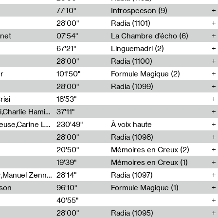
77'10"
Introspecson (9)
28'00"
Radia (1101)
net
07'54"
La Chambre d’écho (6)
67'21"
Linguemadri (2)
28'00"
Radia (1100)
er
101'50"
Formule Magique (2)
28'00"
Radia (1099)
isi
18'53"
Corentin Canesson,Julien Tiberi,Charlie Hamish Jeffery
37'11"
Agathe Boulanger,Sybille Chevreuse,Carine Lendrin,Léna Monnier,Graziela Susin,Camille Zuber
230'49"
À voix haute
28'00"
Radia (1098)
20'50"
Mémoires en Creux (2)
19'39"
Mémoires en Creux (1)
Cécile Tonizzo,Nicolas Couturier,Manuel Zenner,Aquila Lescene,Curtis Coco,Cyril Magnier
28'14"
Radia (1097)
sson
96'10"
Formule Magique (1)
40'55"
28'00"
Radia (1095)