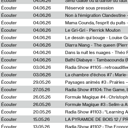
Écouter
04.06.26
Simb Gaïdé ou la danse du faux 
Écouter
04.06.26
Réservoir sous pression
Écouter
04.06.26
Écouter
04.06.26
Mama Counda, l'esprit du puits 
Écouter
04.06.26
Le Gri-Gri - Pierrick Mouton
Écouter
04.06.26
Le dessin qui bouge - Louise 
Écouter
04.06.26
Diarra Niang - The queen (Pier
Écouter
04.06.26
Dans la nuit les nuages - Théo
Écouter
04.06.26
Bathi Diabaye - Tambacounda (P
Écouter
03.06.26
Radia Show #1105 : retroauditiv
Écouter
03.06.26
La chambre d'échos #7 : Marie
Écouter
29.05.26
Écouter
27.05.26
Radia Show #1104: The Game, b
Écouter
26.05.26
Formule Magique #4 : Christoph
Écouter
26.05.26
Formule Magique #3 : Selim-a A
Écouter
20.05.26
Écouter
15.05.26
LA PYRAMIDE DE BOIS 12 / 
Écouter
13.05.26
Radia Show #1102 : The Economi