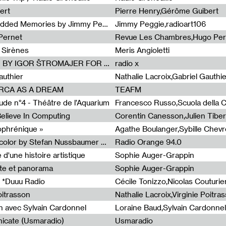
ert
Pierre Henry,Gérôme Guibert
Radia Show Show #1101 : Embedded Memories by Jimmy Peggie / radioart106
Jimmy Peggie,radioart106
Pernet
Revue Les Chambres,Hugo Per
 Sirènes
Meris Angioletti
Radia Show #1100 : 74.48 DB(A) BY IGOR ŠTROMAJER FOR RADIO X
radio x
authier
Nathalie Lacroix,Gabriel Gauthi
ORCA AS A DREAM
TEAFM
de n°4 - Théâtre de l’Aquarium
Francesco Russo,Scuola della Cr
 Believe In Computing
zophrénique »
Radia Show #1098: Radio Tecnicolor by Stefan Nussbaumer & Georg Zichy (Radio Orange 94.0)
Radio Orange 94.0
d'une histoire artistique
Sophie Auger-Grappin
te et panorama
Sophie Auger-Grappin
 *Duuu Radio
oitrasson
Nathalie Lacroix,Virginie Poitra
n avec Sylvain Cardonnel
Loraine Baud,Sylvain Cardonnel
icate (Usmaradio)
Usmaradio