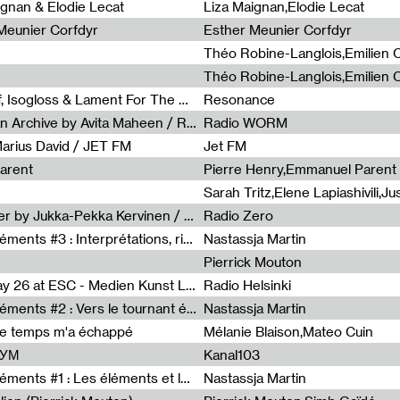
0
ignan & Elodie Lecat
Liza Maignan,Elodie Lecat
 Meunier Corfdyr
Esther Meunier Corfdyr
Radia Show #1111 : Schisma Gulf, Isogloss & Lament For The Old Clock By Harvey Young / Resonance
Resonance
Radia Show #1110 : Freeze, Asian Archive by Avita Maheen / Radio Worm
Radio WORM
Marius David / JET FM
Jet FM
arent
Pierre Henry,Emmanuel Parent
Radia Show #1108 : as or another by Jukka-Pekka Kervinen / Rádio Zero
Radio Zero
Sous le paysage - Habiter les éléments #3 : Interprétations, rituels et symboliques des éléments
Nastassja Martin
Pierrick Mouton
Radia Show #1107 : Art's Birthday 26 at ESC - Medien Kunst Labor
Radio Helsinki
Sous le paysage - Habiter les éléments #2 : Vers le tournant élémentaire
Nastassja Martin
de temps m'a échappé
Mélanie Blaison,Mateo Cuin
ШУМ
Kanal103
Sous le paysage - Habiter les éléments #1 : Les éléments et les débordements du vivant
Nastassja Martin