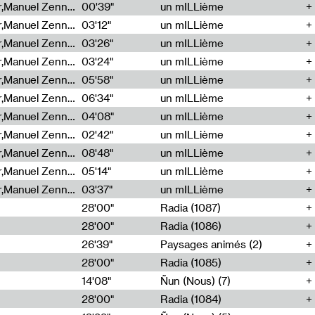
Cécile Tonizzo,Nicolas Couturier,Manuel Zenner,Aquila Lescene,Curtis Coco,Cyril Magnier
00'39"
un mILLième
Cécile Tonizzo,Nicolas Couturier,Manuel Zenner,Aquila Lescene,Curtis Coco,Cyril Magnier
03'12"
un mILLième
Cécile Tonizzo,Nicolas Couturier,Manuel Zenner,Aquila Lescene,Curtis Coco,Cyril Magnier
03'26"
un mILLième
Cécile Tonizzo,Nicolas Couturier,Manuel Zenner,Aquila Lescene,Curtis Coco,Cyril Magnier
03'24"
un mILLième
Cécile Tonizzo,Nicolas Couturier,Manuel Zenner,Aquila Lescene,Curtis Coco,Cyril Magnier
05'58"
un mILLième
Cécile Tonizzo,Nicolas Couturier,Manuel Zenner,Aquila Lescene,Curtis Coco,Cyril Magnier
06'34"
un mILLième
Cécile Tonizzo,Nicolas Couturier,Manuel Zenner,Aquila Lescene,Curtis Coco,Cyril Magnier
04'08"
un mILLième
Cécile Tonizzo,Nicolas Couturier,Manuel Zenner,Aquila Lescene,Curtis Coco,Cyril Magnier
02'42"
un mILLième
Cécile Tonizzo,Nicolas Couturier,Manuel Zenner,Aquila Lescene,Curtis Coco,Cyril Magnier
08'48"
un mILLième
Cécile Tonizzo,Nicolas Couturier,Manuel Zenner,Aquila Lescene,Curtis Coco,Cyril Magnier
05'14"
un mILLième
Cécile Tonizzo,Nicolas Couturier,Manuel Zenner,Aquila Lescene,Curtis Coco,Cyril Magnier
03'37"
un mILLième
28'00"
Radia (1087)
28'00"
Radia (1086)
26'39"
Paysages animés (2)
28'00"
Radia (1085)
14'08"
Ñun (Nous) (7)
28'00"
Radia (1084)