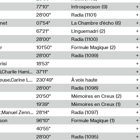
77'10"
Introspecson (9)
28'00"
Radia (1101)
net
07'54"
La Chambre d’écho (6)
67'21"
Linguemadri (2)
28'00"
Radia (1100)
er
101'50"
Formule Magique (2)
28'00"
Radia (1099)
isi
18'53"
Corentin Canesson,Julien Tiberi,Charlie Hamish Jeffery
37'11"
Agathe Boulanger,Sybille Chevreuse,Carine Lendrin,Léna Monnier,Graziela Susin,Camille Zuber
230'49"
À voix haute
28'00"
Radia (1098)
20'50"
Mémoires en Creux (2)
19'39"
Mémoires en Creux (1)
Cécile Tonizzo,Nicolas Couturier,Manuel Zenner,Aquila Lescene,Curtis Coco,Cyril Magnier
28'14"
Radia (1097)
sson
96'10"
Formule Magique (1)
40'55"
28'00"
Radia (1095)