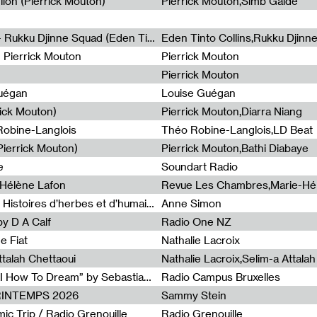
lion (Pierrick Mouton)
Pierrick Mouton,Simb Gaïdé
Non à l'émigration Clandestine - Rukku Djinne Squad (Eden Tinto Collins)
Eden Tinto Collins,Rukku Djinn
- Pierrick Mouton
Pierrick Mouton
Pierrick Mouton
Guégan
Louise Guégan
rick Mouton)
Pierrick Mouton,Diarra Niang
 Robine-Langlois
Théo Robine-Langlois,LD Beat
ierrick Mouton)
Pierrick Mouton,Bathi Diabaye
e
Soundart Radio
-Hélène Lafon
Revue Les Chambres,Marie-Hé
Paysages animés #3 : Prairies – Histoires d’herbes et d’humains
Anne Simon
y D A Calf
Radio One NZ
e Fiat
Nathalie Lacroix
ttalah Chettaoui
Nathalie Lacroix,Selim-a Attala
Radia Show #1103 : “Learning AI How To Dream” by Sebastian Dingens (Radio Campus Bruxelles)
Radio Campus Bruxelles
PRINTEMPS 2026
Sammy Stein
c Trip / Radio Grenouille
Radio Grenouille