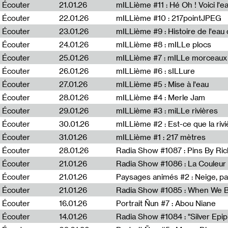
Écouter
21.01.26
mILLième #11 : Hé Oh ! Voici l'ea
Écouter
22.01.26
mILLième #10 : 217pointJPEG
Écouter
23.01.26
mILLième #9 : Histoire de l'eau de
Écouter
24.01.26
mILLième #8 : mILLe plocs
Écouter
25.01.26
mILLième #7 : mILLe morceaux
Écouter
26.01.26
mILLième #6 : sILLure
Écouter
27.01.26
mILLième #5 : Mise à l'eau
Écouter
28.01.26
mILLième #4 : Merle Jam
Écouter
29.01.26
mILLième #3 : miLLe rivières
Écouter
30.01.26
mILLième #2 : Est-ce que la riv
Écouter
31.01.26
mILLième #1 : 217 mètres
Écouter
28.01.26
Radia Show #1087 : Pins By Ri
Écouter
21.01.26
Écouter
21.01.26
Paysages animés #2 : Neige, p
Écouter
21.01.26
Écouter
16.01.26
Portrait Ñun #7 : Abou Niane
Écouter
14.01.26