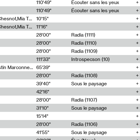
00
110'49"
Écouter sans les yeux
110'49"
Écouter sans les yeux
Théo Robine-Langlois,Emilien Chesnot,Mia Trabalon
10'15"
Théo Robine-Langlois,Emilien Chesnot,Mia Trabalon
11'16"
28'00"
Radia (1111)
28'00"
Radia (1110)
28'00"
Radia (1109)
111'33"
Introspecson (10)
Sarah Tritz,Elene Lapiashivili,Justin Marconnet,Mateo Cuche,Esther Lechevalier,Suzie Lecroart,Romance Castelet
65'39"
28'00"
Radia (1108)
39'40"
Sous le paysage
42'16"
28'00"
Radia (1107)
31'10"
Sous le paysage
15'14"
28'00"
Radia (1106)
41'55"
Sous le paysage