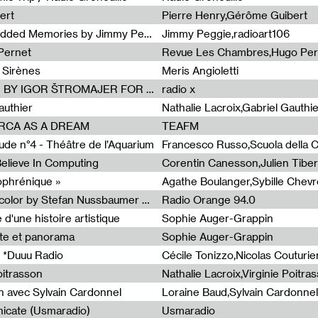
ert
Pierre Henry,Gérôme Guibert
Radia Show Show #1101 : Embedded Memories by Jimmy Peggie / radioart106
Jimmy Peggie,radioart106
Pernet
Revue Les Chambres,Hugo Per
 Sirènes
Meris Angioletti
Radia Show #1100 : 74.48 DB(A) BY IGOR ŠTROMAJER FOR RADIO X
radio x
authier
Nathalie Lacroix,Gabriel Gauthi
ORCA AS A DREAM
TEAFM
de n°4 - Théâtre de l’Aquarium
Francesco Russo,Scuola della Cr
 Believe In Computing
zophrénique »
Radia Show #1098: Radio Tecnicolor by Stefan Nussbaumer & Georg Zichy (Radio Orange 94.0)
Radio Orange 94.0
d'une histoire artistique
Sophie Auger-Grappin
te et panorama
Sophie Auger-Grappin
 *Duuu Radio
oitrasson
Nathalie Lacroix,Virginie Poitra
n avec Sylvain Cardonnel
Loraine Baud,Sylvain Cardonnel
icate (Usmaradio)
Usmaradio