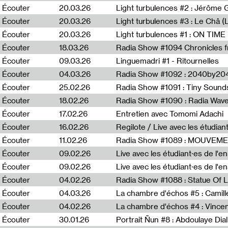
Écouter
20.03.26
Écouter
20.03.26
Light turbulences #3 : Le Châ 
Écouter
20.03.26
Écouter
18.03.26
Écouter
09.03.26
Linguemadri #1 - Ritournelles
Écouter
04.03.26
Radia Show #1092 : 2040by204
Écouter
25.02.26
Radia Show #1091 : Tiny Sound
Écouter
18.02.26
Écouter
17.02.26
Entretien avec Tomomi Adachi
Écouter
16.02.26
Regilote / Live avec les étudia
Écouter
11.02.26
Radia Show #1089 : MOUVEMEN
Écouter
09.02.26
Live avec les étudiant·es de l'e
Écouter
09.02.26
Live avec les étudiant·es de l'
Écouter
04.02.26
Écouter
04.03.26
La chambre d'échos #5 : Camill
Écouter
04.02.26
La chambre d'échos #4 : Vince
Écouter
30.01.26
Portrait Ñun #8 : Abdoulaye Dial