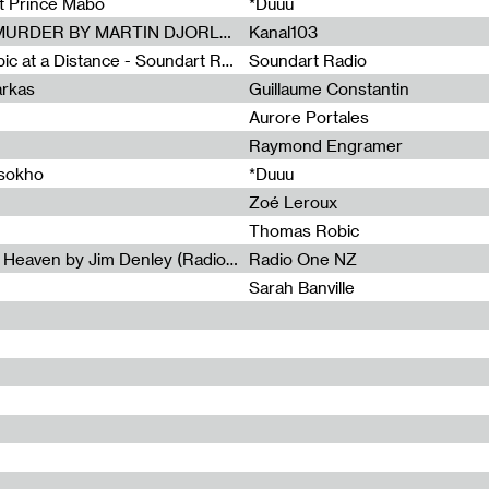
et Prince Mabo
*Duuu
Radia Show #1083 : MUSIC IS MURDER BY MARTIN DJORLEV (KANAL103)
Kanal103
Radia Show #1082 : Spooky Aspic at a Distance - Soundart Radio
Soundart Radio
arkas
Guillaume Constantin
Aurore Portales
Raymond Engramer
ssokho
*Duuu
Zoé Leroux
Thomas Robic
Radia Show #1081: The Wind of Heaven by Jim Denley (Radio One 91 FM)
Radio One NZ
Sarah Banville