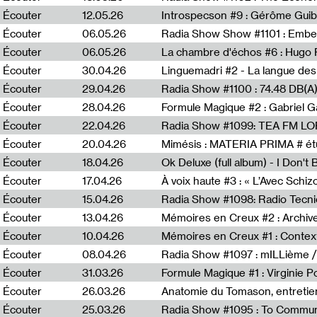
Écouter
12.05.26
Introspecson #9 : Gérôme Guib
Écouter
06.05.26
Écouter
06.05.26
La chambre d'échos #6 : Hugo 
Écouter
30.04.26
Linguemadri #2 - La langue des
Écouter
29.04.26
Écouter
28.04.26
Formule Magique #2 : Gabriel G
Écouter
22.04.26
Radia Show #1099: TEA FM L
Écouter
20.04.26
Mimésis : MATERIA PRIMA # étu
Écouter
18.04.26
Ok Deluxe (full album) - I Don't
Écouter
17.04.26
À voix haute #3 : « L’Avec Schi
Écouter
15.04.26
Écouter
13.04.26
Mémoires en Creux #2 : Archive 
Écouter
10.04.26
Mémoires en Creux #1 : Contex
Écouter
08.04.26
Radia Show #1097 : mILLième /
Écouter
31.03.26
Formule Magique #1 : Virginie P
Écouter
26.03.26
Anatomie du Tomason, entretie
Écouter
25.03.26
Radia Show #1095 : To Commun