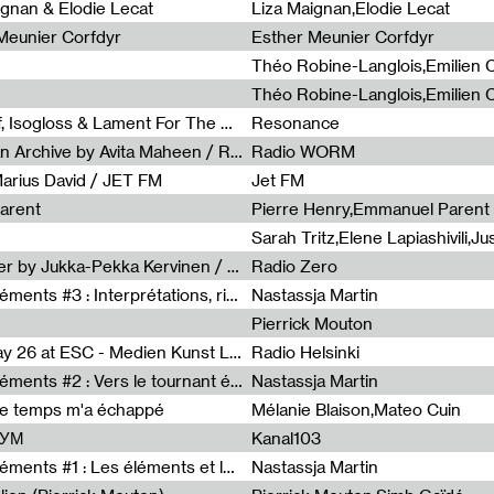
0
ignan & Elodie Lecat
Liza Maignan,Elodie Lecat
 Meunier Corfdyr
Esther Meunier Corfdyr
Radia Show #1111 : Schisma Gulf, Isogloss & Lament For The Old Clock By Harvey Young / Resonance
Resonance
Radia Show #1110 : Freeze, Asian Archive by Avita Maheen / Radio Worm
Radio WORM
Marius David / JET FM
Jet FM
arent
Pierre Henry,Emmanuel Parent
Radia Show #1108 : as or another by Jukka-Pekka Kervinen / Rádio Zero
Radio Zero
Sous le paysage - Habiter les éléments #3 : Interprétations, rituels et symboliques des éléments
Nastassja Martin
Pierrick Mouton
Radia Show #1107 : Art's Birthday 26 at ESC - Medien Kunst Labor
Radio Helsinki
Sous le paysage - Habiter les éléments #2 : Vers le tournant élémentaire
Nastassja Martin
de temps m'a échappé
Mélanie Blaison,Mateo Cuin
ШУМ
Kanal103
Sous le paysage - Habiter les éléments #1 : Les éléments et les débordements du vivant
Nastassja Martin