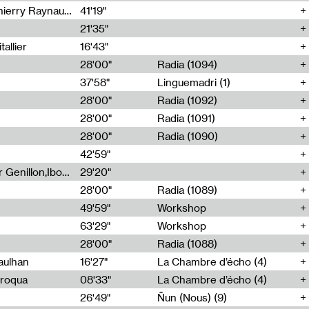
Jérôme Game,Thomas Corlin,Thierry Raynaud,Hubert Colas
41'19"
21'35"
allier
16'43"
28'00"
Radia (1094)
37'58"
Linguemadri (1)
28'00"
Radia (1092)
28'00"
Radia (1091)
28'00"
Radia (1090)
42'59"
Nima Henryon,Athéna Noël,Amir Genillon,Ibourayane Ahmadi,Manelle Cherrih,Honorine Gibello,John Weeber,Manon Joseph
29'20"
28'00"
Radia (1089)
49'59"
Workshop
63'29"
Workshop
28'00"
Radia (1088)
aulhan
16'27"
La Chambre d’écho (4)
Broqua
08'33"
La Chambre d’écho (4)
26'49"
Ñun (Nous) (9)