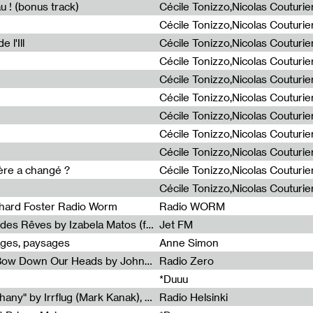
u ! (bonus track)
 l'Ill
ière a changé ?
chard Foster Radio Worm
Radio WORM
Radia Show #1086 : La Couleur des Rêves by Izabela Matos (for Jet FM)
Jet FM
ages, paysages
Anne Simon
Radia Show #1085 : When We Bow Down Our Heads by John Roach (Radia edit, Rádio Zero)
Radio Zero
*Duuu
Radia Show #1084 : "Silver Epiphany" by Irrflug (Mark Kanak), featuring Jarboe and Blixa Bargeld (for Radio Helsinki)
Radio Helsinki