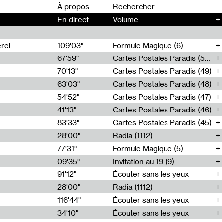
00
À propos
En direct
Volume
+
rel
109'03"
Formule Magique (6)
67'59"
Cartes Postales Paradis (50)
70'13"
Cartes Postales Paradis (49)
63'03"
Cartes Postales Paradis (48)
54'52"
Cartes Postales Paradis (47)
41'13"
Cartes Postales Paradis (46)
83'33"
Cartes Postales Paradis (45)
28'00"
Radia (1112)
77'31"
Formule Magique (5)
09'35"
Invitation au 19 (9)
91'12"
Écouter sans les yeux
28'00"
Radia (1112)
116'44"
Écouter sans les yeux
34'10"
Écouter sans les yeux