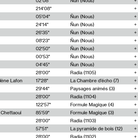
02'08"
Ñun (Nous)
214'08"
e
05'04"
Ñun (Nous)
24'14"
Ñun (Nous)
26'35"
Ñun (Nous)
08'23"
Ñun (Nous)
02'50"
Ñun (Nous)
00'53"
Ñun (Nous)
04'45"
Ñun (Nous)
28'00"
Radia (1105)
lène Lafon
17'28"
La Chambre d’écho (7)
29'44"
Paysages animés (3)
28'00"
Radia (1104)
122'57"
Formule Magique (4)
h Chettaoui
85'59"
Formule Magique (3)
28'00"
Radia (1103)
57'51"
La pyramide de bois (12)
28'00"
Radia (1102)