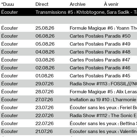
0
*Duuu
Direct
Archive
À venir
Écouter
Transmissions #5 : Khtobtogone, Sara Sadik - T
Écouter
25.08.26
Formule Magique #6 : Yoann T
Écouter
06.08.26
Cartes Postales Paradis #50
Écouter
05.08.26
Cartes Postales Paradis #49
Écouter
04.08.26
Cartes Postales Paradis #48
Écouter
03.08.26
Cartes Postales Paradis #47
Écouter
02.08.26
Cartes Postales Paradis #46
Écouter
01.08.26
Cartes Postales Paradis #45
Écouter
29.07.26
Écouter
28.07.26
Formule Magique #5 : Alix Leras
Écouter
27.07.26
Invitation au 19 #10 : L’harmoni
Écouter
23.07.26
Écouter sans les yeux : Feriel 
Écouter
22.07.26
Écouter
22.07.26
Écouter sans les yeux : Bettin
Écouter
21.07.26
Écouter sans les yeux : Valentin