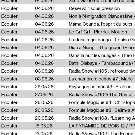
Écouter
04.06.26
Simb Gaïdé ou la danse du faux 
Écouter
04.06.26
Réservoir sous pression
Écouter
04.06.26
Écouter
04.06.26
Mama Counda, l'esprit du puits 
Écouter
04.06.26
Le Gri-Gri - Pierrick Mouton
Écouter
04.06.26
Le dessin qui bouge - Louise 
Écouter
04.06.26
Diarra Niang - The queen (Pier
Écouter
04.06.26
Dans la nuit les nuages - Théo
Écouter
04.06.26
Bathi Diabaye - Tambacounda (P
Écouter
03.06.26
Radia Show #1105 : retroauditiv
Écouter
03.06.26
La chambre d'échos #7 : Marie
Écouter
29.05.26
Écouter
27.05.26
Radia Show #1104: The Game, b
Écouter
26.05.26
Formule Magique #4 : Christoph
Écouter
26.05.26
Formule Magique #3 : Selim-a A
Écouter
20.05.26
Écouter
15.05.26
LA PYRAMIDE DE BOIS 12 / 
Écouter
13.05.26
Radia Show #1102 : The Economi