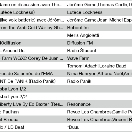
Light turbulences #2 : Jérôme Game en discussion avec Thomas Corlin
(Lutèce Lockness)
Lutèce Lockness
Light turbulences #1 : ON TIME (live voix-batterie) avec Jérôme Game & Jean-Michel Espitallier
Jérôme Game,Jean-Michel Espit
Radia Show #1094 Chronicles from the Arab Cold War by Ghazi Barakat
Reboot.fm
Meris Angioletti
0diffusion
Diffusion FM
s Around Us
Radio Študent
Radia Show #1090 : Radia Wave Farm WGXC Corey De Juan Sherrard Jr Startalk
Wave Farm
Tomomi Adachi,Loraine Baud
nt·es de 3e année de l'EMA
T De PANIK (Radio Panik)
Radio Panik
nsba Lyon 1/2
ensba Lyon 2/2
Radia Show #1088 : Statue Of Liberty Live By Ed Baxter (Resonance)
Resonance
e Paulhan
Revue Les Chambres,Camille P
nt Broqua
Revue Les Chambres,Vincent 
lo / LD Beat
*Duuu