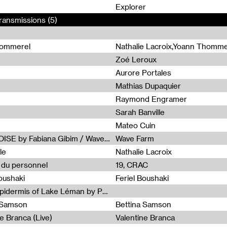
0
Explorer
ransmissions (5)
hommerel
Nathalie Lacroix,Yoann Thomme
Zoé Leroux
Aurore Portales
Mathias Dupaquier
Raymond Engramer
Sarah Banville
Mateo Cuin
Radia Show #1113 : FOSSIL///NOISE by Fabiana Gibim / Wave Farm
Wave Farm
le
Nathalie Lacroix
e du personnel
19, CRAC
Boushaki
Feriel Boushaki
Radia Show #1112 : The Sonic Epidermis of Lake Léman by Paul Courlet / Guest Slot
a Samson
Bettina Samson
e Branca (Live)
Valentine Branca