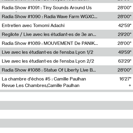
Diffusion FM
Radia Show #1091 : Tiny Sounds Around Us
28'00"
Radio Študent
Radia Show #1090 : Radia Wave Farm WGXC Corey De Juan Sherrard Jr Startalk
28'00"
Wave Farm
Entretien avec Tomomi Adachi
42'59"
Tomomi Adachi,Loraine Baud
Regilote / Live avec les étudiant·es de 3e année de l'EMA
29'20"
Nima Henryon,Athéna Noël,Amir Genillon,Ibourayane Ahmadi,Manelle Cherrih,Honorine Gibello,John Weeber,Manon Joseph
Radia Show #1089 : MOUVEMENT De PANIK (Radio Panik)
28'00"
Radio Panik
Live avec les étudiant·es de l'ensba Lyon 1/2
49'59"
Live avec les étudiant·es de l'ensba Lyon 2/2
63'29"
Radia Show #1088 : Statue Of Liberty Live By Ed Baxter (Resonance)
28'00"
Resonance
La chambre d'échos #5 : Camille Paulhan
16'27"
Revue Les Chambres,Camille Paulhan