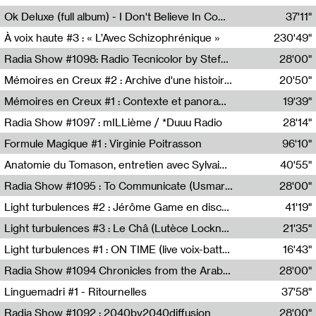
Francesco Russo,Scuola della Crisi
Ok Deluxe (full album) - I Don't Believe In Computing
37'11"
Corentin Canesson,Julien Tiberi,Charlie Hamish Jeffery
À voix haute #3 : « L’Avec Schizophrénique »
230'49"
Agathe Boulanger,Sybille Chevreuse,Carine Lendrin,Léna Monnier,Graziela Susin,Camille Zuber
Radia Show #1098: Radio Tecnicolor by Stefan Nussbaumer & Georg Zichy (Radio Orange 94.0)
28'00"
Radio Orange 94.0
Mémoires en Creux #2 : Archive d'une histoire artistique
20'50"
Sophie Auger-Grappin
Mémoires en Creux #1 : Contexte et panorama
19'39"
Sophie Auger-Grappin
Radia Show #1097 : mILLième / *Duuu Radio
28'14"
Cécile Tonizzo,Nicolas Couturier,Manuel Zenner,Aquila Lescene,Curtis Coco,Cyril Magnier
Formule Magique #1 : Virginie Poitrasson
96'10"
Nathalie Lacroix,Virginie Poitrasson
Anatomie du Tomason, entretien avec Sylvain Cardonnel
40'55"
Loraine Baud,Sylvain Cardonnel
Radia Show #1095 : To Communicate (Usmaradio)
28'00"
Usmaradio
Light turbulences #2 : Jérôme Game en discussion avec Thomas Corlin
41'19"
Jérôme Game,Thomas Corlin,Thierry Raynaud,Hubert Colas
Light turbulences #3 : Le Châ (Lutèce Lockness)
21'35"
Lutèce Lockness
Light turbulences #1 : ON TIME (live voix-batterie) avec Jérôme Game & Jean-Michel Espitallier
16'43"
Jérôme Game,Jean-Michel Espitallier
Radia Show #1094 Chronicles from the Arab Cold War by Ghazi Barakat
28'00"
Reboot.fm
Linguemadri #1 - Ritournelles
37'58"
Meris Angioletti
Radia Show #1092 : 2040by2040diffusion
28'00"