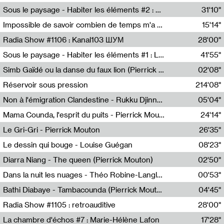
Radio Helsinki
Sous le paysage - Habiter les éléments #2 : Vers le tournant élémentaire
31'10"
Nastassja Martin
Impossible de savoir combien de temps m'a échappé
15'14"
Mélanie Blaison,Mateo Cuin
Radia Show #1106 : Kanal103 ШУМ
28'00"
Kanal103
Sous le paysage - Habiter les éléments #1 : Les éléments et les débordements du vivant
41'55"
Nastassja Martin
Simb Gaïdé ou la danse du faux lion (Pierrick Mouton)
02'08"
Pierrick Mouton,Simb Gaïdé
Réservoir sous pression
214'08"
Non à l'émigration Clandestine - Rukku Djinne Squad (Eden Tinto Collins)
05'04"
Eden Tinto Collins,Rukku Djinne
Mama Counda, l'esprit du puits - Pierrick Mouton
24'14"
Pierrick Mouton
Le Gri-Gri - Pierrick Mouton
26'35"
Pierrick Mouton
Le dessin qui bouge - Louise Guégan
08'23"
Louise Guégan
Diarra Niang - The queen (Pierrick Mouton)
02'50"
Pierrick Mouton,Diarra Niang
Dans la nuit les nuages - Théo Robine-Langlois
00'53"
Théo Robine-Langlois,LD Beat
Bathi Diabaye - Tambacounda (Pierrick Mouton)
04'45"
Pierrick Mouton,Bathi Diabaye
Radia Show #1105 : retroauditive
28'00"
Soundart Radio
La chambre d'échos #7 : Marie-Hélène Lafon
17'28"