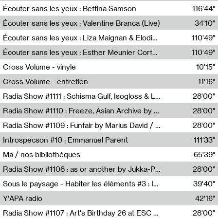
Écouter sans les yeux : Bettina Samson
116'44"
Bettina Samson
Écouter sans les yeux : Valentine Branca (Live)
34'10"
Valentine Branca
Écouter sans les yeux : Liza Maignan & Elodie Lecat
110'49"
Liza Maignan,Elodie Lecat
Écouter sans les yeux : Esther Meunier Corfdyr
110'49"
Esther Meunier Corfdyr
Cross Volume - vinyle
10'15"
Théo Robine-Langlois,Emilien Chesnot,Mia Trabalon
Cross Volume - entretien
11'16"
Théo Robine-Langlois,Emilien Chesnot,Mia Trabalon
Radia Show #1111 : Schisma Gulf, Isogloss & Lament For The Old Clock By Harvey Young / Resonance
28'00"
Resonance
Radia Show #1110 : Freeze, Asian Archive by Avita Maheen / Radio Worm
28'00"
Radio WORM
Radia Show #1109 : Funfair by Marius David / JET FM
28'00"
Jet FM
Introspecson #10 : Emmanuel Parent
111'33"
Pierre Henry,Emmanuel Parent
Ma / nos bibliothèques
65'39"
Sarah Tritz,Elene Lapiashivili,Justin Marconnet,Mateo Cuche,Esther Lechevalier,Suzie Lecroart,Romance Castelet
Radia Show #1108 : as or another by Jukka-Pekka Kervinen / Rádio Zero
28'00"
Radio Zero
Sous le paysage - Habiter les éléments #3 : Interprétations, rituels et symboliques des éléments
39'40"
Nastassja Martin
Y'APA radio
42'16"
Pierrick Mouton
Radia Show #1107 : Art's Birthday 26 at ESC - Medien Kunst Labor
28'00"