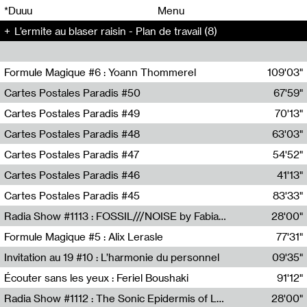
00
00
*Duuu
Menu
L’ermite au blaser raisin - Plan de travail (8)
00
00
Formule Magique #6 : Yoann Thommerel
109'03"
Nathalie Lacroix,Yoann Thommerel
Cartes Postales Paradis #50
67'59"
Zoé Leroux
Cartes Postales Paradis #49
70'13"
Aurore Portales
Cartes Postales Paradis #48
63'03"
Mathias Dupaquier
Cartes Postales Paradis #47
54'52"
Raymond Engramer
Cartes Postales Paradis #46
41'13"
Sarah Banville
Cartes Postales Paradis #45
83'33"
Mateo Cuin
Radia Show #1113 : FOSSIL///NOISE by Fabiana Gibim / Wave Farm
28'00"
Wave Farm
Formule Magique #5 : Alix Lerasle
77'31"
Nathalie Lacroix
Invitation au 19 #10 : L’harmonie du personnel
09'35"
19, CRAC
Écouter sans les yeux : Feriel Boushaki
91'12"
Feriel Boushaki
Radia Show #1112 : The Sonic Epidermis of Lake Léman by Paul Courlet / Guest Slot
28'00"