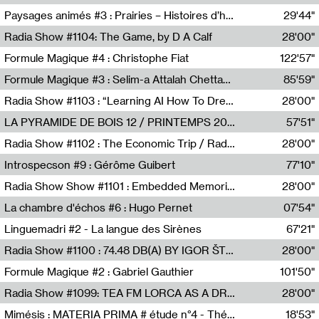
Revue Les Chambres,Marie-Hélène Lafon
Paysages animés #3 : Prairies – Histoires d’herbes et d’humains
29'44"
Anne Simon
Radia Show #1104: The Game, by D A Calf
28'00"
Radio One NZ
Formule Magique #4 : Christophe Fiat
122'57"
Nathalie Lacroix
Formule Magique #3 : Selim-a Attalah Chettaoui
85'59"
Nathalie Lacroix,Selim-a Attalah Chettaoui
Radia Show #1103 : “Learning AI How To Dream” by Sebastian Dingens (Radio Campus Bruxelles)
28'00"
Radio Campus Bruxelles
LA PYRAMIDE DE BOIS 12 / PRINTEMPS 2026
57'51"
Sammy Stein
Radia Show #1102 : The Economic Trip / Radio Grenouille
28'00"
Radio Grenouille
Introspecson #9 : Gérôme Guibert
77'10"
Pierre Henry,Gérôme Guibert
Radia Show Show #1101 : Embedded Memories by Jimmy Peggie / radioart106
28'00"
Jimmy Peggie,radioart106
La chambre d'échos #6 : Hugo Pernet
07'54"
Revue Les Chambres,Hugo Pernet
Linguemadri #2 - La langue des Sirènes
67'21"
Meris Angioletti
Radia Show #1100 : 74.48 DB(A) BY IGOR ŠTROMAJER FOR RADIO X
28'00"
radio x
Formule Magique #2 : Gabriel Gauthier
101'50"
Nathalie Lacroix,Gabriel Gauthier
Radia Show #1099: TEA FM LORCA AS A DREAM
28'00"
TEAFM
Mimésis : MATERIA PRIMA # étude n°4 - Théâtre de l’Aquarium
18'53"