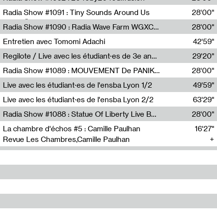
Diffusion FM
Radia Show #1091 : Tiny Sounds Around Us
28'00"
Radio Študent
Radia Show #1090 : Radia Wave Farm WGXC Corey De Juan Sherrard Jr Startalk
28'00"
Wave Farm
Entretien avec Tomomi Adachi
42'59"
Tomomi Adachi,Loraine Baud
Regilote / Live avec les étudiant·es de 3e année de l'EMA
29'20"
Nima Henryon,Athéna Noël,Amir Genillon,Ibourayane Ahmadi,Manelle Cherrih,Honorine Gibello,John Weeber,Manon Joseph
Radia Show #1089 : MOUVEMENT De PANIK (Radio Panik)
28'00"
Radio Panik
Live avec les étudiant·es de l'ensba Lyon 1/2
49'59"
Live avec les étudiant·es de l'ensba Lyon 2/2
63'29"
Radia Show #1088 : Statue Of Liberty Live By Ed Baxter (Resonance)
28'00"
Resonance
La chambre d'échos #5 : Camille Paulhan
16'27"
Revue Les Chambres,Camille Paulhan