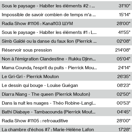
Radio Helsinki
Sous le paysage - Habiter les éléments #2 : Vers le tournant élémentaire
31'10"
Nastassja Martin
Impossible de savoir combien de temps m'a échappé
15'14"
Mélanie Blaison,Mateo Cuin
Radia Show #1106 : Kanal103 ШУМ
28'00"
Kanal103
Sous le paysage - Habiter les éléments #1 : Les éléments et les débordements du vivant
41'55"
Nastassja Martin
Simb Gaïdé ou la danse du faux lion (Pierrick Mouton)
02'08"
Pierrick Mouton,Simb Gaïdé
Réservoir sous pression
214'08"
Non à l'émigration Clandestine - Rukku Djinne Squad (Eden Tinto Collins)
05'04"
Eden Tinto Collins,Rukku Djinne
Mama Counda, l'esprit du puits - Pierrick Mouton
24'14"
Pierrick Mouton
Le Gri-Gri - Pierrick Mouton
26'35"
Pierrick Mouton
Le dessin qui bouge - Louise Guégan
08'23"
Louise Guégan
Diarra Niang - The queen (Pierrick Mouton)
02'50"
Pierrick Mouton,Diarra Niang
Dans la nuit les nuages - Théo Robine-Langlois
00'53"
Théo Robine-Langlois,LD Beat
Bathi Diabaye - Tambacounda (Pierrick Mouton)
04'45"
Pierrick Mouton,Bathi Diabaye
Radia Show #1105 : retroauditive
28'00"
Soundart Radio
La chambre d'échos #7 : Marie-Hélène Lafon
17'28"