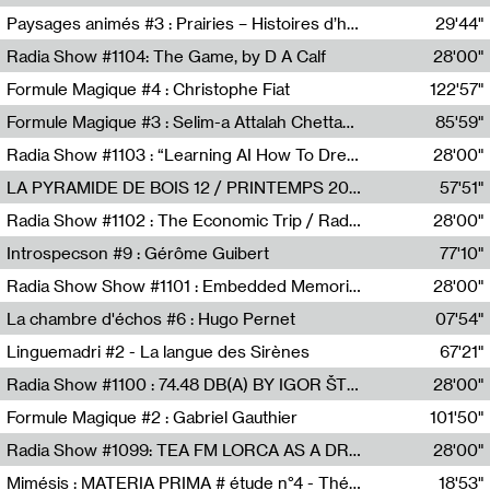
Revue Les Chambres,Marie-Hélène Lafon
Paysages animés #3 : Prairies – Histoires d’herbes et d’humains
29'44"
Anne Simon
Radia Show #1104: The Game, by D A Calf
28'00"
Radio One NZ
Formule Magique #4 : Christophe Fiat
122'57"
Nathalie Lacroix
Formule Magique #3 : Selim-a Attalah Chettaoui
85'59"
Nathalie Lacroix,Selim-a Attalah Chettaoui
Radia Show #1103 : “Learning AI How To Dream” by Sebastian Dingens (Radio Campus Bruxelles)
28'00"
Radio Campus Bruxelles
LA PYRAMIDE DE BOIS 12 / PRINTEMPS 2026
57'51"
Sammy Stein
Radia Show #1102 : The Economic Trip / Radio Grenouille
28'00"
Radio Grenouille
Introspecson #9 : Gérôme Guibert
77'10"
Pierre Henry,Gérôme Guibert
Radia Show Show #1101 : Embedded Memories by Jimmy Peggie / radioart106
28'00"
Jimmy Peggie,radioart106
La chambre d'échos #6 : Hugo Pernet
07'54"
Revue Les Chambres,Hugo Pernet
Linguemadri #2 - La langue des Sirènes
67'21"
Meris Angioletti
Radia Show #1100 : 74.48 DB(A) BY IGOR ŠTROMAJER FOR RADIO X
28'00"
radio x
Formule Magique #2 : Gabriel Gauthier
101'50"
Nathalie Lacroix,Gabriel Gauthier
Radia Show #1099: TEA FM LORCA AS A DREAM
28'00"
TEAFM
Mimésis : MATERIA PRIMA # étude n°4 - Théâtre de l’Aquarium
18'53"