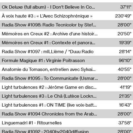
Francesco Russo,Scuola della Crisi
Ok Deluxe (full album) - I Don't Believe In Computing
37'11"
Corentin Canesson,Julien Tiberi,Charlie Hamish Jeffery
À voix haute #3 : « L’Avec Schizophrénique »
230'49"
Agathe Boulanger,Sybille Chevreuse,Carine Lendrin,Léna Monnier,Graziela Susin,Camille Zuber
Radia Show #1098: Radio Tecnicolor by Stefan Nussbaumer & Georg Zichy (Radio Orange 94.0)
28'00"
Radio Orange 94.0
Mémoires en Creux #2 : Archive d'une histoire artistique
20'50"
Sophie Auger-Grappin
Mémoires en Creux #1 : Contexte et panorama
19'39"
Sophie Auger-Grappin
Radia Show #1097 : mILLième / *Duuu Radio
28'14"
Cécile Tonizzo,Nicolas Couturier,Manuel Zenner,Aquila Lescene,Curtis Coco,Cyril Magnier
Formule Magique #1 : Virginie Poitrasson
96'10"
Nathalie Lacroix,Virginie Poitrasson
Anatomie du Tomason, entretien avec Sylvain Cardonnel
40'55"
Loraine Baud,Sylvain Cardonnel
Radia Show #1095 : To Communicate (Usmaradio)
28'00"
Usmaradio
Light turbulences #2 : Jérôme Game en discussion avec Thomas Corlin
41'19"
Jérôme Game,Thomas Corlin,Thierry Raynaud,Hubert Colas
Light turbulences #3 : Le Châ (Lutèce Lockness)
21'35"
Lutèce Lockness
Light turbulences #1 : ON TIME (live voix-batterie) avec Jérôme Game & Jean-Michel Espitallier
16'43"
Jérôme Game,Jean-Michel Espitallier
Radia Show #1094 Chronicles from the Arab Cold War by Ghazi Barakat
28'00"
Reboot.fm
Linguemadri #1 - Ritournelles
37'58"
Meris Angioletti
Radia Show #1092 : 2040by2040diffusion
28'00"