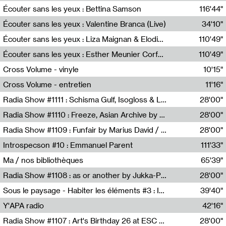
Écouter sans les yeux : Bettina Samson
116'44"
Bettina Samson
Écouter sans les yeux : Valentine Branca (Live)
34'10"
Valentine Branca
Écouter sans les yeux : Liza Maignan & Elodie Lecat
110'49"
Liza Maignan,Elodie Lecat
Écouter sans les yeux : Esther Meunier Corfdyr
110'49"
Esther Meunier Corfdyr
Cross Volume - vinyle
10'15"
Théo Robine-Langlois,Emilien Chesnot,Mia Trabalon
Cross Volume - entretien
11'16"
Théo Robine-Langlois,Emilien Chesnot,Mia Trabalon
Radia Show #1111 : Schisma Gulf, Isogloss & Lament For The Old Clock By Harvey Young / Resonance
28'00"
Resonance
Radia Show #1110 : Freeze, Asian Archive by Avita Maheen / Radio Worm
28'00"
Radio WORM
Radia Show #1109 : Funfair by Marius David / JET FM
28'00"
Jet FM
Introspecson #10 : Emmanuel Parent
111'33"
Pierre Henry,Emmanuel Parent
Ma / nos bibliothèques
65'39"
Sarah Tritz,Elene Lapiashivili,Justin Marconnet,Mateo Cuche,Esther Lechevalier,Suzie Lecroart,Romance Castelet
Radia Show #1108 : as or another by Jukka-Pekka Kervinen / Rádio Zero
28'00"
Radio Zero
Sous le paysage - Habiter les éléments #3 : Interprétations, rituels et symboliques des éléments
39'40"
Nastassja Martin
Y'APA radio
42'16"
Pierrick Mouton
Radia Show #1107 : Art's Birthday 26 at ESC - Medien Kunst Labor
28'00"