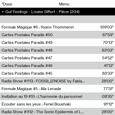
00
00
*Duuu
Menu
Gut Feelings - Louise Siffert - Pièce (204)
00
00
Formule Magique #6 : Yoann Thommerel
109'03"
Nathalie Lacroix,Yoann Thommerel
Cartes Postales Paradis #50
67'59"
Zoé Leroux
Cartes Postales Paradis #49
70'13"
Aurore Portales
Cartes Postales Paradis #48
63'03"
Mathias Dupaquier
Cartes Postales Paradis #47
54'52"
Raymond Engramer
Cartes Postales Paradis #46
41'13"
Sarah Banville
Cartes Postales Paradis #45
83'33"
Mateo Cuin
Radia Show #1113 : FOSSIL///NOISE by Fabiana Gibim / Wave Farm
28'00"
Wave Farm
Formule Magique #5 : Alix Lerasle
77'31"
Nathalie Lacroix
Invitation au 19 #10 : L’harmonie du personnel
09'35"
19, CRAC
Écouter sans les yeux : Feriel Boushaki
91'12"
Feriel Boushaki
Radia Show #1112 : The Sonic Epidermis of Lake Léman by Paul Courlet / Guest Slot
28'00"