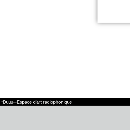
C’était mieux a
Avec :
Tomoko Sauvage
00:02:04, Vava 
00:05:13, Laure
00:13:03, Eden T
00:20:58, Rim Ba
00:36:38, Benoît
00:47:22, Emman
00:58:47, Youri
01:10:16, Claire 
01:23:12, Béatri
*Duuu—Espace d’art radiophonique
01:33:20, Maya
01:47:52, Jay Ra
01:59:51, Josèfa
02:06:04, Ghita 
02:16:16, Joëlle