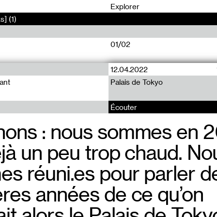
0
Explorer
s] (1)
01/02
12.04.2022
Pièce (27)
vant
Palais de Tokyo
Hyalin
Écouter
nons : nous sommes en 20
*Up
éjà un peu trop chaud. No
Down
s réuni.es pour parler d
Up
ères années de ce qu’on
Up
it alors le Palais de Toky