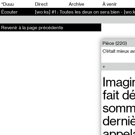
0
*Duuu
Direct
Archive
À venir
Écouter
[woːks] #1 : Toutes les deux on sera bien - [woːk
Revenir à la page précédente
Pièce (220)
C’était mieux a
Imagi
fait d
somme
derni
appela