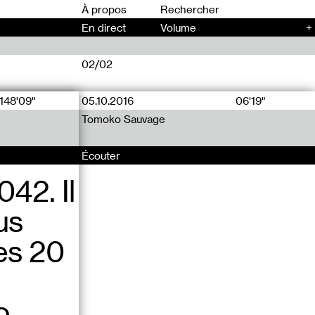
00
À propos
En direct
Volume
+
02/02
148'09"
05.10.2016
06'19"
Tomoko Sauvage
Écouter
42. Il
us
es 20
o.