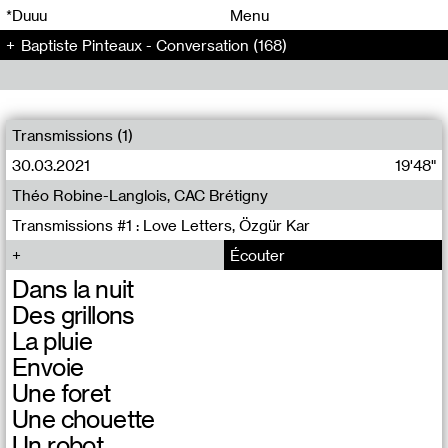
00
00
*Duuu
Menu
Baptiste Pinteaux - Conversation (168)
00
00
Transmissions (1)
30.03.2021
19'48"
Théo Robine-Langlois, CAC Brétigny
Transmissions #1 : Love Letters, Özgür Kar
Écouter
Dans la nuit
Des grillons
La pluie
Envoie
Une foret
Une chouette
Un robot