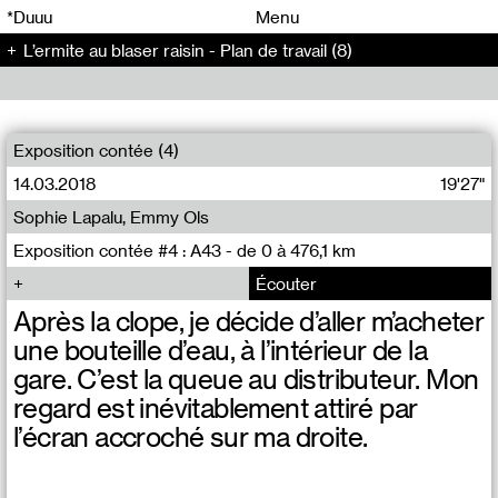
00
00
*Duuu
Menu
L’ermite au blaser raisin - Plan de travail (8)
00
00
Exposition contée (4)
14.03.2018
19'27"
Sophie Lapalu, Emmy Ols
Exposition contée #4 : A43 - de 0 à 476,1 km
Écouter
Après la clope, je décide d’aller m’acheter
une bouteille d’eau, à l’intérieur de la
gare. C’est la queue au distributeur. Mon
regard est inévitablement attiré par
l’écran accroché sur ma droite.