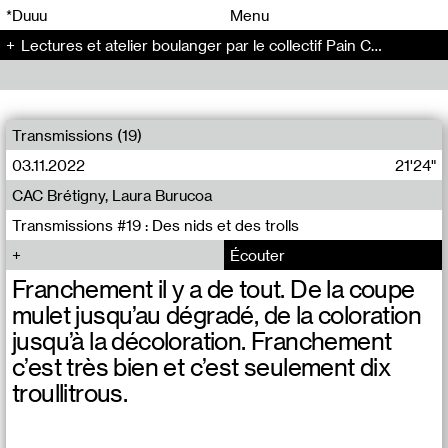
00
00
*Duuu
Menu
Lectures et atelier boulanger par le collectif Pain Commun - La Bibliothèque grise (2)
00
00
Transmissions (19)
03.11.2022
21'24"
CAC Brétigny, Laura Burucoa
Transmissions #19 : Des nids et des trolls
Écouter
Franchement il y a de tout. De la coupe
mulet jusqu’au dégradé, de la coloration
jusqu’à la décoloration. Franchement
c’est très bien et c’est seulement dix
troullitrous.