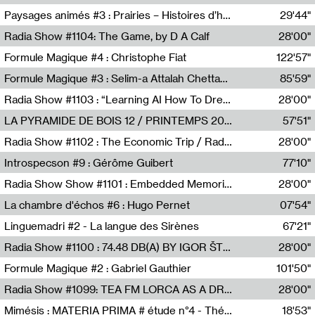
Revue Les Chambres,Marie-Hélène Lafon
Paysages animés #3 : Prairies – Histoires d’herbes et d’humains
29'44"
Anne Simon
Radia Show #1104: The Game, by D A Calf
28'00"
Radio One NZ
Formule Magique #4 : Christophe Fiat
122'57"
Nathalie Lacroix
Formule Magique #3 : Selim-a Attalah Chettaoui
85'59"
Nathalie Lacroix,Selim-a Attalah Chettaoui
Radia Show #1103 : “Learning AI How To Dream” by Sebastian Dingens (Radio Campus Bruxelles)
28'00"
Radio Campus Bruxelles
LA PYRAMIDE DE BOIS 12 / PRINTEMPS 2026
57'51"
Sammy Stein
Radia Show #1102 : The Economic Trip / Radio Grenouille
28'00"
Radio Grenouille
Introspecson #9 : Gérôme Guibert
77'10"
Pierre Henry,Gérôme Guibert
Radia Show Show #1101 : Embedded Memories by Jimmy Peggie / radioart106
28'00"
Jimmy Peggie,radioart106
La chambre d'échos #6 : Hugo Pernet
07'54"
Revue Les Chambres,Hugo Pernet
Linguemadri #2 - La langue des Sirènes
67'21"
Meris Angioletti
Radia Show #1100 : 74.48 DB(A) BY IGOR ŠTROMAJER FOR RADIO X
28'00"
radio x
Formule Magique #2 : Gabriel Gauthier
101'50"
Nathalie Lacroix,Gabriel Gauthier
Radia Show #1099: TEA FM LORCA AS A DREAM
28'00"
TEAFM
Mimésis : MATERIA PRIMA # étude n°4 - Théâtre de l’Aquarium
18'53"