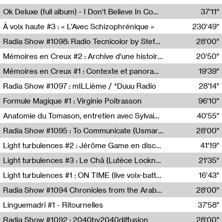
Francesco Russo,Scuola della Crisi
Ok Deluxe (full album) - I Don't Believe In Computing
37'11"
Corentin Canesson,Julien Tiberi,Charlie Hamish Jeffery
À voix haute #3 : « L’Avec Schizophrénique »
230'49"
Agathe Boulanger,Sybille Chevreuse,Carine Lendrin,Léna Monnier,Graziela Susin,Camille Zuber
Radia Show #1098: Radio Tecnicolor by Stefan Nussbaumer & Georg Zichy (Radio Orange 94.0)
28'00"
Radio Orange 94.0
Mémoires en Creux #2 : Archive d'une histoire artistique
20'50"
Sophie Auger-Grappin
Mémoires en Creux #1 : Contexte et panorama
19'39"
Sophie Auger-Grappin
Radia Show #1097 : mILLième / *Duuu Radio
28'14"
Cécile Tonizzo,Nicolas Couturier,Manuel Zenner,Aquila Lescene,Curtis Coco,Cyril Magnier
Formule Magique #1 : Virginie Poitrasson
96'10"
Nathalie Lacroix,Virginie Poitrasson
Anatomie du Tomason, entretien avec Sylvain Cardonnel
40'55"
Loraine Baud,Sylvain Cardonnel
Radia Show #1095 : To Communicate (Usmaradio)
28'00"
Usmaradio
Light turbulences #2 : Jérôme Game en discussion avec Thomas Corlin
41'19"
Jérôme Game,Thomas Corlin,Thierry Raynaud,Hubert Colas
Light turbulences #3 : Le Châ (Lutèce Lockness)
21'35"
Lutèce Lockness
Light turbulences #1 : ON TIME (live voix-batterie) avec Jérôme Game & Jean-Michel Espitallier
16'43"
Jérôme Game,Jean-Michel Espitallier
Radia Show #1094 Chronicles from the Arab Cold War by Ghazi Barakat
28'00"
Reboot.fm
Linguemadri #1 - Ritournelles
37'58"
Meris Angioletti
Radia Show #1092 : 2040by2040diffusion
28'00"