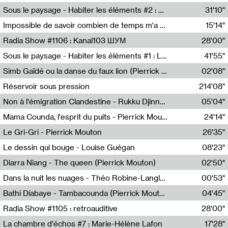
Radio Helsinki
Sous le paysage - Habiter les éléments #2 : Vers le tournant élémentaire
31'10"
Nastassja Martin
Impossible de savoir combien de temps m'a échappé
15'14"
Mélanie Blaison,Mateo Cuin
Radia Show #1106 : Kanal103 ШУМ
28'00"
Kanal103
Sous le paysage - Habiter les éléments #1 : Les éléments et les débordements du vivant
41'55"
Nastassja Martin
Simb Gaïdé ou la danse du faux lion (Pierrick Mouton)
02'08"
Pierrick Mouton,Simb Gaïdé
Réservoir sous pression
214'08"
Non à l'émigration Clandestine - Rukku Djinne Squad (Eden Tinto Collins)
05'04"
Eden Tinto Collins,Rukku Djinne
Mama Counda, l'esprit du puits - Pierrick Mouton
24'14"
Pierrick Mouton
Le Gri-Gri - Pierrick Mouton
26'35"
Pierrick Mouton
Le dessin qui bouge - Louise Guégan
08'23"
Louise Guégan
Diarra Niang - The queen (Pierrick Mouton)
02'50"
Pierrick Mouton,Diarra Niang
Dans la nuit les nuages - Théo Robine-Langlois
00'53"
Théo Robine-Langlois,LD Beat
Bathi Diabaye - Tambacounda (Pierrick Mouton)
04'45"
Pierrick Mouton,Bathi Diabaye
Radia Show #1105 : retroauditive
28'00"
Soundart Radio
La chambre d'échos #7 : Marie-Hélène Lafon
17'28"