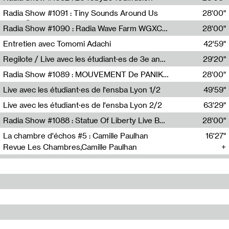
Diffusion FM
Radia Show #1091 : Tiny Sounds Around Us
28'00"
Radio Študent
Radia Show #1090 : Radia Wave Farm WGXC Corey De Juan Sherrard Jr Startalk
28'00"
Wave Farm
Entretien avec Tomomi Adachi
42'59"
Tomomi Adachi,Loraine Baud
Regilote / Live avec les étudiant·es de 3e année de l'EMA
29'20"
Nima Henryon,Athéna Noël,Amir Genillon,Ibourayane Ahmadi,Manelle Cherrih,Honorine Gibello,John Weeber,Manon Joseph
Radia Show #1089 : MOUVEMENT De PANIK (Radio Panik)
28'00"
Radio Panik
Live avec les étudiant·es de l'ensba Lyon 1/2
49'59"
Live avec les étudiant·es de l'ensba Lyon 2/2
63'29"
Radia Show #1088 : Statue Of Liberty Live By Ed Baxter (Resonance)
28'00"
Resonance
La chambre d'échos #5 : Camille Paulhan
16'27"
Revue Les Chambres,Camille Paulhan