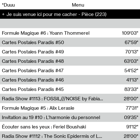
00
00
*Duuu
Menu
Je suis venue ici pour me cacher - Pièce (223)
00
00
Formule Magique #6 : Yoann Thommerel
109'03"
Nathalie Lacroix,Yoann Thommerel
Cartes Postales Paradis #50
67'59"
Zoé Leroux
Cartes Postales Paradis #49
70'13"
Aurore Portales
Cartes Postales Paradis #48
63'03"
Mathias Dupaquier
Cartes Postales Paradis #47
54'52"
Raymond Engramer
Cartes Postales Paradis #46
41'13"
Sarah Banville
Cartes Postales Paradis #45
83'33"
Mateo Cuin
Radia Show #1113 : FOSSIL///NOISE by Fabiana Gibim / Wave Farm
28'00"
Wave Farm
Formule Magique #5 : Alix Lerasle
77'31"
Nathalie Lacroix
Invitation au 19 #10 : L’harmonie du personnel
09'35"
19, CRAC
Écouter sans les yeux : Feriel Boushaki
91'12"
Feriel Boushaki
Radia Show #1112 : The Sonic Epidermis of Lake Léman by Paul Courlet / Guest Slot
28'00"