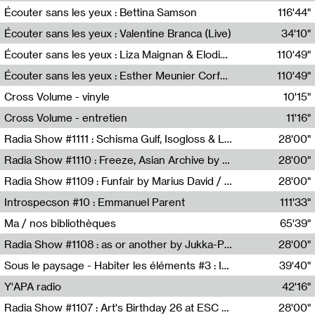
Écouter sans les yeux : Bettina Samson
116'44"
Bettina Samson
Écouter sans les yeux : Valentine Branca (Live)
34'10"
Valentine Branca
Écouter sans les yeux : Liza Maignan & Elodie Lecat
110'49"
Liza Maignan,Elodie Lecat
Écouter sans les yeux : Esther Meunier Corfdyr
110'49"
Esther Meunier Corfdyr
Cross Volume - vinyle
10'15"
Théo Robine-Langlois,Emilien Chesnot,Mia Trabalon
Cross Volume - entretien
11'16"
Théo Robine-Langlois,Emilien Chesnot,Mia Trabalon
Radia Show #1111 : Schisma Gulf, Isogloss & Lament For The Old Clock By Harvey Young / Resonance
28'00"
Resonance
Radia Show #1110 : Freeze, Asian Archive by Avita Maheen / Radio Worm
28'00"
Radio WORM
Radia Show #1109 : Funfair by Marius David / JET FM
28'00"
Jet FM
Introspecson #10 : Emmanuel Parent
111'33"
Pierre Henry,Emmanuel Parent
Ma / nos bibliothèques
65'39"
Sarah Tritz,Elene Lapiashivili,Justin Marconnet,Mateo Cuche,Esther Lechevalier,Suzie Lecroart,Romance Castelet
Radia Show #1108 : as or another by Jukka-Pekka Kervinen / Rádio Zero
28'00"
Radio Zero
Sous le paysage - Habiter les éléments #3 : Interprétations, rituels et symboliques des éléments
39'40"
Nastassja Martin
Y'APA radio
42'16"
Pierrick Mouton
Radia Show #1107 : Art's Birthday 26 at ESC - Medien Kunst Labor
28'00"