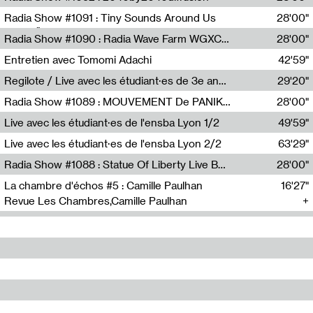
Diffusion FM
Radia Show #1091 : Tiny Sounds Around Us
28'00"
Radio Študent
Radia Show #1090 : Radia Wave Farm WGXC Corey De Juan Sherrard Jr Startalk
28'00"
Wave Farm
Entretien avec Tomomi Adachi
42'59"
Tomomi Adachi,Loraine Baud
Regilote / Live avec les étudiant·es de 3e année de l'EMA
29'20"
Nima Henryon,Athéna Noël,Amir Genillon,Ibourayane Ahmadi,Manelle Cherrih,Honorine Gibello,John Weeber,Manon Joseph
Radia Show #1089 : MOUVEMENT De PANIK (Radio Panik)
28'00"
Radio Panik
Live avec les étudiant·es de l'ensba Lyon 1/2
49'59"
Live avec les étudiant·es de l'ensba Lyon 2/2
63'29"
Radia Show #1088 : Statue Of Liberty Live By Ed Baxter (Resonance)
28'00"
Resonance
La chambre d'échos #5 : Camille Paulhan
16'27"
Revue Les Chambres,Camille Paulhan