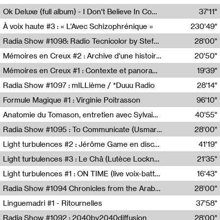
Francesco Russo,Scuola della Crisi
Ok Deluxe (full album) - I Don't Believe In Computing
37'11"
Corentin Canesson,Julien Tiberi,Charlie Hamish Jeffery
À voix haute #3 : « L’Avec Schizophrénique »
230'49"
Agathe Boulanger,Sybille Chevreuse,Carine Lendrin,Léna Monnier,Graziela Susin,Camille Zuber
Radia Show #1098: Radio Tecnicolor by Stefan Nussbaumer & Georg Zichy (Radio Orange 94.0)
28'00"
Radio Orange 94.0
Mémoires en Creux #2 : Archive d'une histoire artistique
20'50"
Sophie Auger-Grappin
Mémoires en Creux #1 : Contexte et panorama
19'39"
Sophie Auger-Grappin
Radia Show #1097 : mILLième / *Duuu Radio
28'14"
Cécile Tonizzo,Nicolas Couturier,Manuel Zenner,Aquila Lescene,Curtis Coco,Cyril Magnier
Formule Magique #1 : Virginie Poitrasson
96'10"
Nathalie Lacroix,Virginie Poitrasson
Anatomie du Tomason, entretien avec Sylvain Cardonnel
40'55"
Loraine Baud,Sylvain Cardonnel
Radia Show #1095 : To Communicate (Usmaradio)
28'00"
Usmaradio
Light turbulences #2 : Jérôme Game en discussion avec Thomas Corlin
41'19"
Jérôme Game,Thomas Corlin,Thierry Raynaud,Hubert Colas
Light turbulences #3 : Le Châ (Lutèce Lockness)
21'35"
Lutèce Lockness
Light turbulences #1 : ON TIME (live voix-batterie) avec Jérôme Game & Jean-Michel Espitallier
16'43"
Jérôme Game,Jean-Michel Espitallier
Radia Show #1094 Chronicles from the Arab Cold War by Ghazi Barakat
28'00"
Reboot.fm
Linguemadri #1 - Ritournelles
37'58"
Meris Angioletti
Radia Show #1092 : 2040by2040diffusion
28'00"