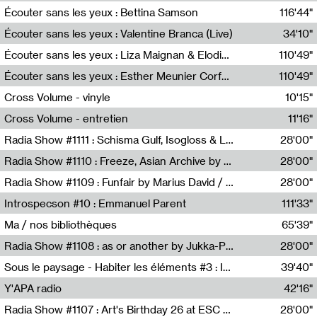
Écouter sans les yeux : Bettina Samson
116'44"
Bettina Samson
Écouter sans les yeux : Valentine Branca (Live)
34'10"
Valentine Branca
Écouter sans les yeux : Liza Maignan & Elodie Lecat
110'49"
Liza Maignan,Elodie Lecat
Écouter sans les yeux : Esther Meunier Corfdyr
110'49"
Esther Meunier Corfdyr
Cross Volume - vinyle
10'15"
Théo Robine-Langlois,Emilien Chesnot,Mia Trabalon
Cross Volume - entretien
11'16"
Théo Robine-Langlois,Emilien Chesnot,Mia Trabalon
Radia Show #1111 : Schisma Gulf, Isogloss & Lament For The Old Clock By Harvey Young / Resonance
28'00"
Resonance
Radia Show #1110 : Freeze, Asian Archive by Avita Maheen / Radio Worm
28'00"
Radio WORM
Radia Show #1109 : Funfair by Marius David / JET FM
28'00"
Jet FM
Introspecson #10 : Emmanuel Parent
111'33"
Pierre Henry,Emmanuel Parent
Ma / nos bibliothèques
65'39"
Sarah Tritz,Elene Lapiashivili,Justin Marconnet,Mateo Cuche,Esther Lechevalier,Suzie Lecroart,Romance Castelet
Radia Show #1108 : as or another by Jukka-Pekka Kervinen / Rádio Zero
28'00"
Radio Zero
Sous le paysage - Habiter les éléments #3 : Interprétations, rituels et symboliques des éléments
39'40"
Nastassja Martin
Y'APA radio
42'16"
Pierrick Mouton
Radia Show #1107 : Art's Birthday 26 at ESC - Medien Kunst Labor
28'00"