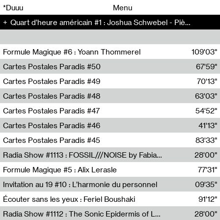
00
00
*Duuu
Menu
Quart d’heure américain #1 : Joshua Schwebel - Pièce (67)
00
00
Formule Magique #6 : Yoann Thommerel
109'03"
Nathalie Lacroix,Yoann Thommerel
Cartes Postales Paradis #50
67'59"
Zoé Leroux
Cartes Postales Paradis #49
70'13"
Aurore Portales
Cartes Postales Paradis #48
63'03"
Mathias Dupaquier
Cartes Postales Paradis #47
54'52"
Raymond Engramer
Cartes Postales Paradis #46
41'13"
Sarah Banville
Cartes Postales Paradis #45
83'33"
Mateo Cuin
Radia Show #1113 : FOSSIL///NOISE by Fabiana Gibim / Wave Farm
28'00"
Wave Farm
Formule Magique #5 : Alix Lerasle
77'31"
Nathalie Lacroix
Invitation au 19 #10 : L’harmonie du personnel
09'35"
19, CRAC
Écouter sans les yeux : Feriel Boushaki
91'12"
Feriel Boushaki
Radia Show #1112 : The Sonic Epidermis of Lake Léman by Paul Courlet / Guest Slot
28'00"