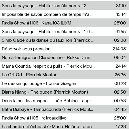
Radio Helsinki
Sous le paysage - Habiter les éléments #2 : Vers le tournant élémentaire
31'10"
Nastassja Martin
Impossible de savoir combien de temps m'a échappé
15'14"
Mélanie Blaison,Mateo Cuin
Radia Show #1106 : Kanal103 ШУМ
28'00"
Kanal103
Sous le paysage - Habiter les éléments #1 : Les éléments et les débordements du vivant
41'55"
Nastassja Martin
Simb Gaïdé ou la danse du faux lion (Pierrick Mouton)
02'08"
Pierrick Mouton,Simb Gaïdé
Réservoir sous pression
214'08"
Non à l'émigration Clandestine - Rukku Djinne Squad (Eden Tinto Collins)
05'04"
Eden Tinto Collins,Rukku Djinne
Mama Counda, l'esprit du puits - Pierrick Mouton
24'14"
Pierrick Mouton
Le Gri-Gri - Pierrick Mouton
26'35"
Pierrick Mouton
Le dessin qui bouge - Louise Guégan
08'23"
Louise Guégan
Diarra Niang - The queen (Pierrick Mouton)
02'50"
Pierrick Mouton,Diarra Niang
Dans la nuit les nuages - Théo Robine-Langlois
00'53"
Théo Robine-Langlois,LD Beat
Bathi Diabaye - Tambacounda (Pierrick Mouton)
04'45"
Pierrick Mouton,Bathi Diabaye
Radia Show #1105 : retroauditive
28'00"
Soundart Radio
La chambre d'échos #7 : Marie-Hélène Lafon
17'28"