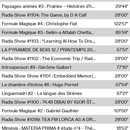
Revue Les Chambres,Marie-Hélène Lafon
Paysages animés #3 : Prairies – Histoires d’herbes et d’humains
29'44"
Anne Simon
Radia Show #1104: The Game, by D A Calf
28'00"
Radio One NZ
Formule Magique #4 : Christophe Fiat
122'57"
Nathalie Lacroix
Formule Magique #3 : Selim-a Attalah Chettaoui
85'59"
Nathalie Lacroix,Selim-a Attalah Chettaoui
Radia Show #1103 : “Learning AI How To Dream” by Sebastian Dingens (Radio Campus Bruxelles)
28'00"
Radio Campus Bruxelles
LA PYRAMIDE DE BOIS 12 / PRINTEMPS 2026
57'51"
Sammy Stein
Radia Show #1102 : The Economic Trip / Radio Grenouille
28'00"
Radio Grenouille
Introspecson #9 : Gérôme Guibert
77'10"
Pierre Henry,Gérôme Guibert
Radia Show Show #1101 : Embedded Memories by Jimmy Peggie / radioart106
28'00"
Jimmy Peggie,radioart106
La chambre d'échos #6 : Hugo Pernet
07'54"
Revue Les Chambres,Hugo Pernet
Linguemadri #2 - La langue des Sirènes
67'21"
Meris Angioletti
Radia Show #1100 : 74.48 DB(A) BY IGOR ŠTROMAJER FOR RADIO X
28'00"
radio x
Formule Magique #2 : Gabriel Gauthier
101'50"
Nathalie Lacroix,Gabriel Gauthier
Radia Show #1099: TEA FM LORCA AS A DREAM
28'00"
TEAFM
Mimésis : MATERIA PRIMA # étude n°4 - Théâtre de l’Aquarium
18'53"