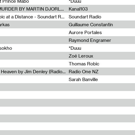
et Prince Mabo
*Duuu
Radia Show #1083 : MUSIC IS MURDER BY MARTIN DJORLEV (KANAL103)
Kanal103
Radia Show #1082 : Spooky Aspic at a Distance - Soundart Radio
Soundart Radio
arkas
Guillaume Constantin
Aurore Portales
Raymond Engramer
ssokho
*Duuu
Zoé Leroux
Thomas Robic
Radia Show #1081: The Wind of Heaven by Jim Denley (Radio One 91 FM)
Radio One NZ
Sarah Banville