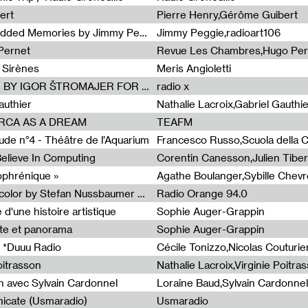
ert
Pierre Henry,Gérôme Guibert
Radia Show Show #1101 : Embedded Memories by Jimmy Peggie / radioart106
Jimmy Peggie,radioart106
Pernet
Revue Les Chambres,Hugo Per
 Sirènes
Meris Angioletti
Radia Show #1100 : 74.48 DB(A) BY IGOR ŠTROMAJER FOR RADIO X
radio x
authier
Nathalie Lacroix,Gabriel Gauthi
ORCA AS A DREAM
TEAFM
de n°4 - Théâtre de l’Aquarium
Francesco Russo,Scuola della Cr
 Believe In Computing
zophrénique »
Radia Show #1098: Radio Tecnicolor by Stefan Nussbaumer & Georg Zichy (Radio Orange 94.0)
Radio Orange 94.0
d'une histoire artistique
Sophie Auger-Grappin
te et panorama
Sophie Auger-Grappin
 *Duuu Radio
oitrasson
Nathalie Lacroix,Virginie Poitra
n avec Sylvain Cardonnel
Loraine Baud,Sylvain Cardonnel
icate (Usmaradio)
Usmaradio