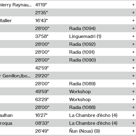
Jérôme Game,Thomas Corlin,Thierry Raynaud,Hubert Colas
41'19"
21'35"
allier
16'43"
28'00"
Radia (1094)
37'58"
Linguemadri (1)
28'00"
Radia (1092)
28'00"
Radia (1091)
28'00"
Radia (1090)
42'59"
Nima Henryon,Athéna Noël,Amir Genillon,Ibourayane Ahmadi,Manelle Cherrih,Honorine Gibello,John Weeber,Manon Joseph
29'20"
28'00"
Radia (1089)
49'59"
Workshop
63'29"
Workshop
28'00"
Radia (1088)
aulhan
16'27"
La Chambre d’écho (4)
Broqua
08'33"
La Chambre d’écho (4)
26'49"
Ñun (Nous) (9)