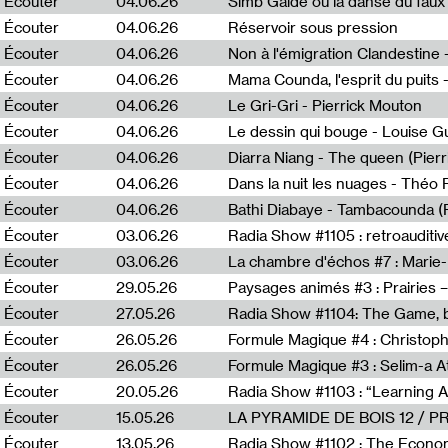
Écouter
04.06.26
Simb Gaïdé ou la danse du faux 
Écouter
04.06.26
Réservoir sous pression
Écouter
04.06.26
Écouter
04.06.26
Mama Counda, l'esprit du puits 
Écouter
04.06.26
Le Gri-Gri - Pierrick Mouton
Écouter
04.06.26
Le dessin qui bouge - Louise 
Écouter
04.06.26
Diarra Niang - The queen (Pier
Écouter
04.06.26
Dans la nuit les nuages - Théo
Écouter
04.06.26
Bathi Diabaye - Tambacounda (P
Écouter
03.06.26
Radia Show #1105 : retroauditiv
Écouter
03.06.26
La chambre d'échos #7 : Marie
Écouter
29.05.26
Écouter
27.05.26
Radia Show #1104: The Game, b
Écouter
26.05.26
Formule Magique #4 : Christoph
Écouter
26.05.26
Formule Magique #3 : Selim-a A
Écouter
20.05.26
Écouter
15.05.26
LA PYRAMIDE DE BOIS 12 / 
Écouter
13.05.26
Radia Show #1102 : The Economi