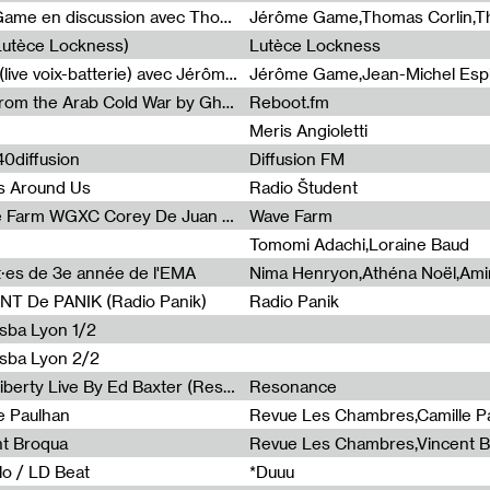
Light turbulences #2 : Jérôme Game en discussion avec Thomas Corlin
(Lutèce Lockness)
Lutèce Lockness
Light turbulences #1 : ON TIME (live voix-batterie) avec Jérôme Game & Jean-Michel Espitallier
Jérôme Game,Jean-Michel Espit
Radia Show #1094 Chronicles from the Arab Cold War by Ghazi Barakat
Reboot.fm
Meris Angioletti
0diffusion
Diffusion FM
s Around Us
Radio Študent
Radia Show #1090 : Radia Wave Farm WGXC Corey De Juan Sherrard Jr Startalk
Wave Farm
Tomomi Adachi,Loraine Baud
nt·es de 3e année de l'EMA
T De PANIK (Radio Panik)
Radio Panik
nsba Lyon 1/2
ensba Lyon 2/2
Radia Show #1088 : Statue Of Liberty Live By Ed Baxter (Resonance)
Resonance
e Paulhan
Revue Les Chambres,Camille P
nt Broqua
Revue Les Chambres,Vincent 
lo / LD Beat
*Duuu