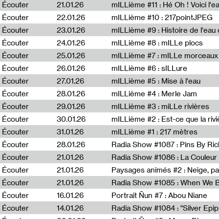
Écouter
21.01.26
mILLième #11 : Hé Oh ! Voici l'ea
Écouter
22.01.26
mILLième #10 : 217pointJPEG
Écouter
23.01.26
mILLième #9 : Histoire de l'eau de
Écouter
24.01.26
mILLième #8 : mILLe plocs
Écouter
25.01.26
mILLième #7 : mILLe morceaux
Écouter
26.01.26
mILLième #6 : sILLure
Écouter
27.01.26
mILLième #5 : Mise à l'eau
Écouter
28.01.26
mILLième #4 : Merle Jam
Écouter
29.01.26
mILLième #3 : miLLe rivières
Écouter
30.01.26
mILLième #2 : Est-ce que la riv
Écouter
31.01.26
mILLième #1 : 217 mètres
Écouter
28.01.26
Radia Show #1087 : Pins By Ri
Écouter
21.01.26
Écouter
21.01.26
Paysages animés #2 : Neige, p
Écouter
21.01.26
Écouter
16.01.26
Portrait Ñun #7 : Abou Niane
Écouter
14.01.26