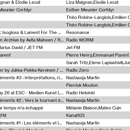
0
ignan & Elodie Lecat
Liza Maignan,Elodie Lecat
 Meunier Corfdyr
Esther Meunier Corfdyr
Radia Show #1111 : Schisma Gulf, Isogloss & Lament For The Old Clock By Harvey Young / Resonance
Resonance
Radia Show #1110 : Freeze, Asian Archive by Avita Maheen / Radio Worm
Radio WORM
Marius David / JET FM
Jet FM
arent
Pierre Henry,Emmanuel Parent
Radia Show #1108 : as or another by Jukka-Pekka Kervinen / Rádio Zero
Radio Zero
Sous le paysage - Habiter les éléments #3 : Interprétations, rituels et symboliques des éléments
Nastassja Martin
Pierrick Mouton
Radia Show #1107 : Art's Birthday 26 at ESC - Medien Kunst Labor
Radio Helsinki
Sous le paysage - Habiter les éléments #2 : Vers le tournant élémentaire
Nastassja Martin
de temps m'a échappé
Mélanie Blaison,Mateo Cuin
ШУМ
Kanal103
Sous le paysage - Habiter les éléments #1 : Les éléments et les débordements du vivant
Nastassja Martin