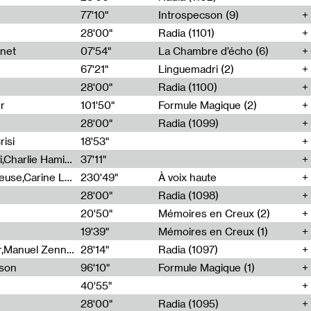
77'10"
Introspecson (9)
28'00"
Radia (1101)
net
07'54"
La Chambre d’écho (6)
67'21"
Linguemadri (2)
28'00"
Radia (1100)
er
101'50"
Formule Magique (2)
28'00"
Radia (1099)
isi
18'53"
Corentin Canesson,Julien Tiberi,Charlie Hamish Jeffery
37'11"
Agathe Boulanger,Sybille Chevreuse,Carine Lendrin,Léna Monnier,Graziela Susin,Camille Zuber
230'49"
À voix haute
28'00"
Radia (1098)
20'50"
Mémoires en Creux (2)
19'39"
Mémoires en Creux (1)
Cécile Tonizzo,Nicolas Couturier,Manuel Zenner,Aquila Lescene,Curtis Coco,Cyril Magnier
28'14"
Radia (1097)
sson
96'10"
Formule Magique (1)
40'55"
28'00"
Radia (1095)