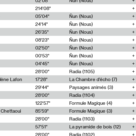
02'08"
Ñun (Nous)
214'08"
e
05'04"
Ñun (Nous)
24'14"
Ñun (Nous)
26'35"
Ñun (Nous)
08'23"
Ñun (Nous)
02'50"
Ñun (Nous)
00'53"
Ñun (Nous)
04'45"
Ñun (Nous)
28'00"
Radia (1105)
lène Lafon
17'28"
La Chambre d’écho (7)
29'44"
Paysages animés (3)
28'00"
Radia (1104)
122'57"
Formule Magique (4)
h Chettaoui
85'59"
Formule Magique (3)
28'00"
Radia (1103)
57'51"
La pyramide de bois (12)
28'00"
Radia (1102)