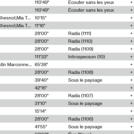
00
110'49"
Écouter sans les yeux
110'49"
Écouter sans les yeux
Théo Robine-Langlois,Emilien Chesnot,Mia Trabalon
10'15"
Théo Robine-Langlois,Emilien Chesnot,Mia Trabalon
11'16"
28'00"
Radia (1111)
28'00"
Radia (1110)
28'00"
Radia (1109)
111'33"
Introspecson (10)
Sarah Tritz,Elene Lapiashivili,Justin Marconnet,Mateo Cuche,Esther Lechevalier,Suzie Lecroart,Romance Castelet
65'39"
28'00"
Radia (1108)
39'40"
Sous le paysage
42'16"
28'00"
Radia (1107)
31'10"
Sous le paysage
15'14"
28'00"
Radia (1106)
41'55"
Sous le paysage