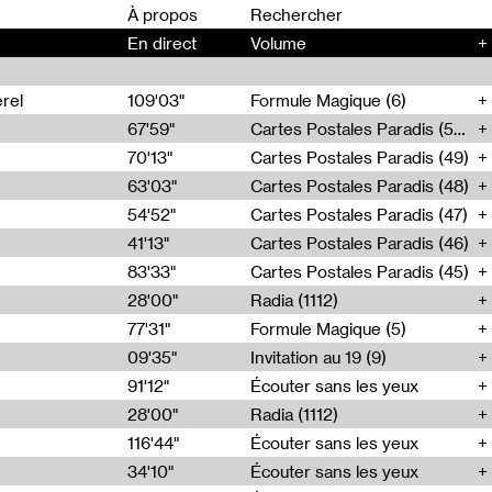
00
À propos
En direct
Volume
+
rel
109'03"
Formule Magique (6)
67'59"
Cartes Postales Paradis (50)
70'13"
Cartes Postales Paradis (49)
63'03"
Cartes Postales Paradis (48)
54'52"
Cartes Postales Paradis (47)
41'13"
Cartes Postales Paradis (46)
83'33"
Cartes Postales Paradis (45)
28'00"
Radia (1112)
77'31"
Formule Magique (5)
09'35"
Invitation au 19 (9)
91'12"
Écouter sans les yeux
28'00"
Radia (1112)
116'44"
Écouter sans les yeux
34'10"
Écouter sans les yeux