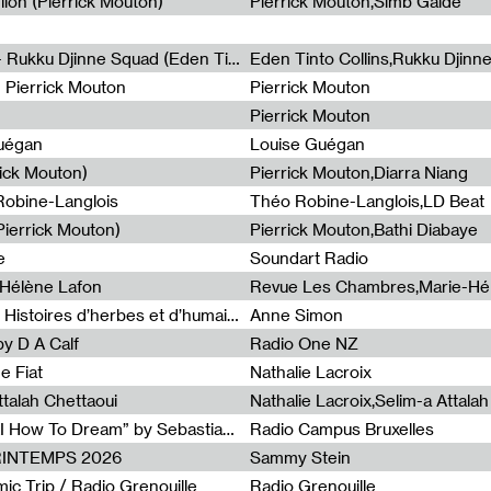
lion (Pierrick Mouton)
Pierrick Mouton,Simb Gaïdé
Non à l'émigration Clandestine - Rukku Djinne Squad (Eden Tinto Collins)
Eden Tinto Collins,Rukku Djinn
- Pierrick Mouton
Pierrick Mouton
Pierrick Mouton
Guégan
Louise Guégan
rick Mouton)
Pierrick Mouton,Diarra Niang
 Robine-Langlois
Théo Robine-Langlois,LD Beat
ierrick Mouton)
Pierrick Mouton,Bathi Diabaye
e
Soundart Radio
-Hélène Lafon
Revue Les Chambres,Marie-Hé
Paysages animés #3 : Prairies – Histoires d’herbes et d’humains
Anne Simon
y D A Calf
Radio One NZ
e Fiat
Nathalie Lacroix
ttalah Chettaoui
Nathalie Lacroix,Selim-a Attala
Radia Show #1103 : “Learning AI How To Dream” by Sebastian Dingens (Radio Campus Bruxelles)
Radio Campus Bruxelles
PRINTEMPS 2026
Sammy Stein
c Trip / Radio Grenouille
Radio Grenouille