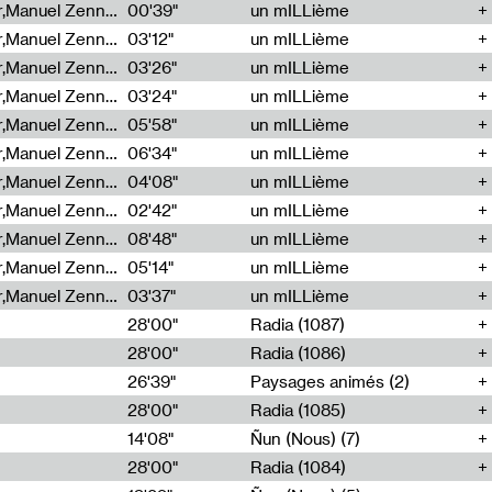
Cécile Tonizzo,Nicolas Couturier,Manuel Zenner,Aquila Lescene,Curtis Coco,Cyril Magnier
00'39"
un mILLième
Cécile Tonizzo,Nicolas Couturier,Manuel Zenner,Aquila Lescene,Curtis Coco,Cyril Magnier
03'12"
un mILLième
Cécile Tonizzo,Nicolas Couturier,Manuel Zenner,Aquila Lescene,Curtis Coco,Cyril Magnier
03'26"
un mILLième
Cécile Tonizzo,Nicolas Couturier,Manuel Zenner,Aquila Lescene,Curtis Coco,Cyril Magnier
03'24"
un mILLième
Cécile Tonizzo,Nicolas Couturier,Manuel Zenner,Aquila Lescene,Curtis Coco,Cyril Magnier
05'58"
un mILLième
Cécile Tonizzo,Nicolas Couturier,Manuel Zenner,Aquila Lescene,Curtis Coco,Cyril Magnier
06'34"
un mILLième
Cécile Tonizzo,Nicolas Couturier,Manuel Zenner,Aquila Lescene,Curtis Coco,Cyril Magnier
04'08"
un mILLième
Cécile Tonizzo,Nicolas Couturier,Manuel Zenner,Aquila Lescene,Curtis Coco,Cyril Magnier
02'42"
un mILLième
Cécile Tonizzo,Nicolas Couturier,Manuel Zenner,Aquila Lescene,Curtis Coco,Cyril Magnier
08'48"
un mILLième
Cécile Tonizzo,Nicolas Couturier,Manuel Zenner,Aquila Lescene,Curtis Coco,Cyril Magnier
05'14"
un mILLième
Cécile Tonizzo,Nicolas Couturier,Manuel Zenner,Aquila Lescene,Curtis Coco,Cyril Magnier
03'37"
un mILLième
28'00"
Radia (1087)
28'00"
Radia (1086)
26'39"
Paysages animés (2)
28'00"
Radia (1085)
14'08"
Ñun (Nous) (7)
28'00"
Radia (1084)