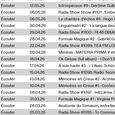
Écouter
12.05.26
Introspecson #9 : Gérôme Guib
Écouter
06.05.26
Écouter
06.05.26
La chambre d'échos #6 : Hugo 
Écouter
30.04.26
Linguemadri #2 - La langue des
Écouter
29.04.26
Écouter
28.04.26
Formule Magique #2 : Gabriel G
Écouter
22.04.26
Radia Show #1099: TEA FM L
Écouter
20.04.26
Mimésis : MATERIA PRIMA # étu
Écouter
18.04.26
Ok Deluxe (full album) - I Don't
Écouter
17.04.26
À voix haute #3 : « L’Avec Schi
Écouter
15.04.26
Écouter
13.04.26
Mémoires en Creux #2 : Archive 
Écouter
10.04.26
Mémoires en Creux #1 : Contex
Écouter
08.04.26
Radia Show #1097 : mILLième /
Écouter
31.03.26
Formule Magique #1 : Virginie P
Écouter
26.03.26
Anatomie du Tomason, entretie
Écouter
25.03.26
Radia Show #1095 : To Commun