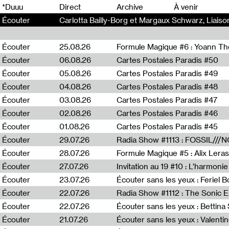
0
*Duuu
Direct
Archive
À venir
Écouter
Carlotta Bailly-Borg et Margaux Schwarz, Liais
Écouter
25.08.26
Formule Magique #6 : Yoann T
Écouter
06.08.26
Cartes Postales Paradis #50
Écouter
05.08.26
Cartes Postales Paradis #49
Écouter
04.08.26
Cartes Postales Paradis #48
Écouter
03.08.26
Cartes Postales Paradis #47
Écouter
02.08.26
Cartes Postales Paradis #46
Écouter
01.08.26
Cartes Postales Paradis #45
Écouter
29.07.26
Écouter
28.07.26
Formule Magique #5 : Alix Leras
Écouter
27.07.26
Invitation au 19 #10 : L’harmoni
Écouter
23.07.26
Écouter sans les yeux : Feriel 
Écouter
22.07.26
Écouter
22.07.26
Écouter sans les yeux : Bettin
Écouter
21.07.26
Écouter sans les yeux : Valentin