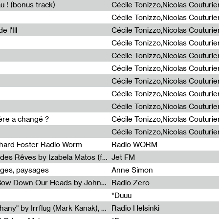
u ! (bonus track)
 l'Ill
ière a changé ?
chard Foster Radio Worm
Radio WORM
Radia Show #1086 : La Couleur des Rêves by Izabela Matos (for Jet FM)
Jet FM
ages, paysages
Anne Simon
Radia Show #1085 : When We Bow Down Our Heads by John Roach (Radia edit, Rádio Zero)
Radio Zero
*Duuu
Radia Show #1084 : "Silver Epiphany" by Irrflug (Mark Kanak), featuring Jarboe and Blixa Bargeld (for Radio Helsinki)
Radio Helsinki