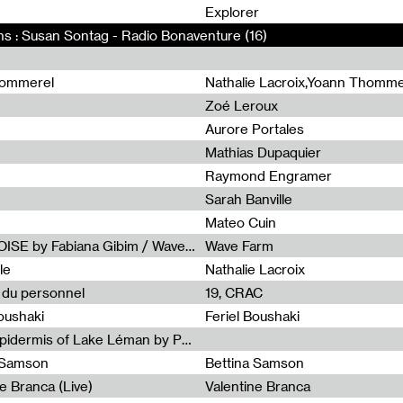
0
Explorer
ons : Susan Sontag - Radio Bonaventure (16)
hommerel
Nathalie Lacroix,Yoann Thomme
Zoé Leroux
Aurore Portales
Mathias Dupaquier
Raymond Engramer
Sarah Banville
Mateo Cuin
Radia Show #1113 : FOSSIL///NOISE by Fabiana Gibim / Wave Farm
Wave Farm
le
Nathalie Lacroix
e du personnel
19, CRAC
Boushaki
Feriel Boushaki
Radia Show #1112 : The Sonic Epidermis of Lake Léman by Paul Courlet / Guest Slot
a Samson
Bettina Samson
e Branca (Live)
Valentine Branca