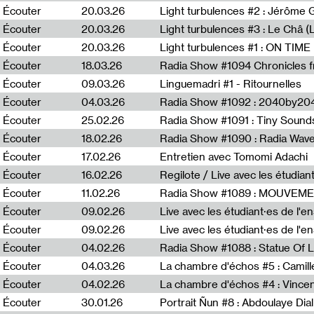
Écouter
20.03.26
Écouter
20.03.26
Light turbulences #3 : Le Châ 
Écouter
20.03.26
Écouter
18.03.26
Écouter
09.03.26
Linguemadri #1 - Ritournelles
Écouter
04.03.26
Radia Show #1092 : 2040by204
Écouter
25.02.26
Radia Show #1091 : Tiny Sound
Écouter
18.02.26
Écouter
17.02.26
Entretien avec Tomomi Adachi
Écouter
16.02.26
Regilote / Live avec les étudia
Écouter
11.02.26
Radia Show #1089 : MOUVEMEN
Écouter
09.02.26
Live avec les étudiant·es de l'e
Écouter
09.02.26
Live avec les étudiant·es de l'
Écouter
04.02.26
Écouter
04.03.26
La chambre d'échos #5 : Camill
Écouter
04.02.26
La chambre d'échos #4 : Vince
Écouter
30.01.26
Portrait Ñun #8 : Abdoulaye Dial