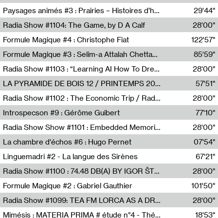
Revue Les Chambres,Marie-Hélène Lafon
Paysages animés #3 : Prairies – Histoires d’herbes et d’humains
29'44"
Anne Simon
Radia Show #1104: The Game, by D A Calf
28'00"
Radio One NZ
Formule Magique #4 : Christophe Fiat
122'57"
Nathalie Lacroix
Formule Magique #3 : Selim-a Attalah Chettaoui
85'59"
Nathalie Lacroix,Selim-a Attalah Chettaoui
Radia Show #1103 : “Learning AI How To Dream” by Sebastian Dingens (Radio Campus Bruxelles)
28'00"
Radio Campus Bruxelles
LA PYRAMIDE DE BOIS 12 / PRINTEMPS 2026
57'51"
Sammy Stein
Radia Show #1102 : The Economic Trip / Radio Grenouille
28'00"
Radio Grenouille
Introspecson #9 : Gérôme Guibert
77'10"
Pierre Henry,Gérôme Guibert
Radia Show Show #1101 : Embedded Memories by Jimmy Peggie / radioart106
28'00"
Jimmy Peggie,radioart106
La chambre d'échos #6 : Hugo Pernet
07'54"
Revue Les Chambres,Hugo Pernet
Linguemadri #2 - La langue des Sirènes
67'21"
Meris Angioletti
Radia Show #1100 : 74.48 DB(A) BY IGOR ŠTROMAJER FOR RADIO X
28'00"
radio x
Formule Magique #2 : Gabriel Gauthier
101'50"
Nathalie Lacroix,Gabriel Gauthier
Radia Show #1099: TEA FM LORCA AS A DREAM
28'00"
TEAFM
Mimésis : MATERIA PRIMA # étude n°4 - Théâtre de l’Aquarium
18'53"