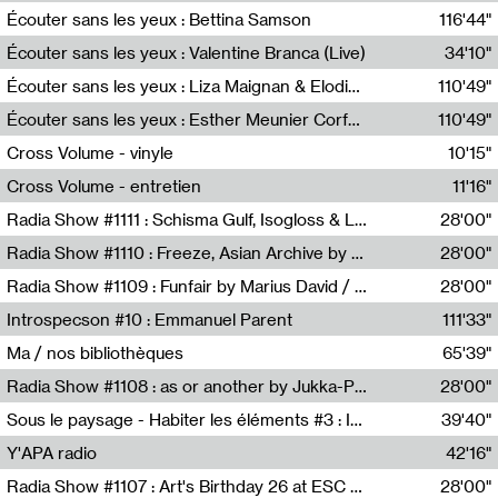
Écouter sans les yeux : Bettina Samson
116'44"
Bettina Samson
Écouter sans les yeux : Valentine Branca (Live)
34'10"
Valentine Branca
Écouter sans les yeux : Liza Maignan & Elodie Lecat
110'49"
Liza Maignan,Elodie Lecat
Écouter sans les yeux : Esther Meunier Corfdyr
110'49"
Esther Meunier Corfdyr
Cross Volume - vinyle
10'15"
Théo Robine-Langlois,Emilien Chesnot,Mia Trabalon
Cross Volume - entretien
11'16"
Théo Robine-Langlois,Emilien Chesnot,Mia Trabalon
Radia Show #1111 : Schisma Gulf, Isogloss & Lament For The Old Clock By Harvey Young / Resonance
28'00"
Resonance
Radia Show #1110 : Freeze, Asian Archive by Avita Maheen / Radio Worm
28'00"
Radio WORM
Radia Show #1109 : Funfair by Marius David / JET FM
28'00"
Jet FM
Introspecson #10 : Emmanuel Parent
111'33"
Pierre Henry,Emmanuel Parent
Ma / nos bibliothèques
65'39"
Sarah Tritz,Elene Lapiashivili,Justin Marconnet,Mateo Cuche,Esther Lechevalier,Suzie Lecroart,Romance Castelet
Radia Show #1108 : as or another by Jukka-Pekka Kervinen / Rádio Zero
28'00"
Radio Zero
Sous le paysage - Habiter les éléments #3 : Interprétations, rituels et symboliques des éléments
39'40"
Nastassja Martin
Y'APA radio
42'16"
Pierrick Mouton
Radia Show #1107 : Art's Birthday 26 at ESC - Medien Kunst Labor
28'00"