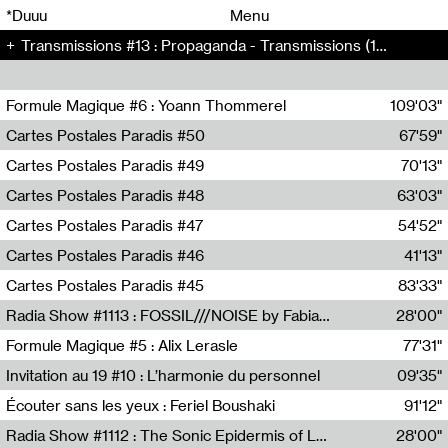
00
00
*Duuu
Menu
Transmissions #13 : Propaganda - Transmissions (13)
00
00
Formule Magique #6 : Yoann Thommerel
109'03"
Nathalie Lacroix,Yoann Thommerel
Cartes Postales Paradis #50
67'59"
Zoé Leroux
Cartes Postales Paradis #49
70'13"
Aurore Portales
Cartes Postales Paradis #48
63'03"
Mathias Dupaquier
Cartes Postales Paradis #47
54'52"
Raymond Engramer
Cartes Postales Paradis #46
41'13"
Sarah Banville
Cartes Postales Paradis #45
83'33"
Mateo Cuin
Radia Show #1113 : FOSSIL///NOISE by Fabiana Gibim / Wave Farm
28'00"
Wave Farm
Formule Magique #5 : Alix Lerasle
77'31"
Nathalie Lacroix
Invitation au 19 #10 : L’harmonie du personnel
09'35"
19, CRAC
Écouter sans les yeux : Feriel Boushaki
91'12"
Feriel Boushaki
Radia Show #1112 : The Sonic Epidermis of Lake Léman by Paul Courlet / Guest Slot
28'00"