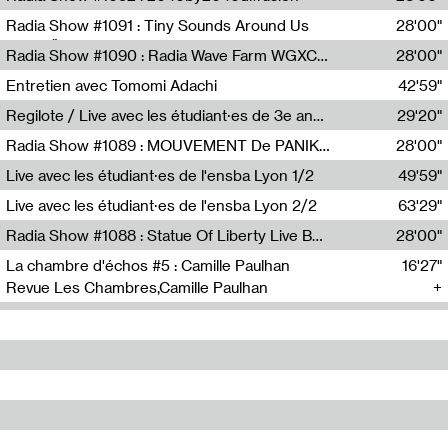
Diffusion FM
Radia Show #1091 : Tiny Sounds Around Us
28'00"
Radio Študent
Radia Show #1090 : Radia Wave Farm WGXC Corey De Juan Sherrard Jr Startalk
28'00"
Wave Farm
Entretien avec Tomomi Adachi
42'59"
Tomomi Adachi,Loraine Baud
Regilote / Live avec les étudiant·es de 3e année de l'EMA
29'20"
Nima Henryon,Athéna Noël,Amir Genillon,Ibourayane Ahmadi,Manelle Cherrih,Honorine Gibello,John Weeber,Manon Joseph
Radia Show #1089 : MOUVEMENT De PANIK (Radio Panik)
28'00"
Radio Panik
Live avec les étudiant·es de l'ensba Lyon 1/2
49'59"
Live avec les étudiant·es de l'ensba Lyon 2/2
63'29"
Radia Show #1088 : Statue Of Liberty Live By Ed Baxter (Resonance)
28'00"
Resonance
La chambre d'échos #5 : Camille Paulhan
16'27"
Revue Les Chambres,Camille Paulhan