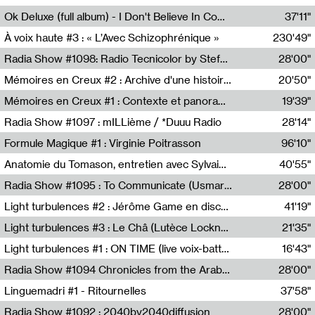
Francesco Russo,Scuola della Crisi
Ok Deluxe (full album) - I Don't Believe In Computing
37'11"
Corentin Canesson,Julien Tiberi,Charlie Hamish Jeffery
À voix haute #3 : « L’Avec Schizophrénique »
230'49"
Agathe Boulanger,Sybille Chevreuse,Carine Lendrin,Léna Monnier,Graziela Susin,Camille Zuber
Radia Show #1098: Radio Tecnicolor by Stefan Nussbaumer & Georg Zichy (Radio Orange 94.0)
28'00"
Radio Orange 94.0
Mémoires en Creux #2 : Archive d'une histoire artistique
20'50"
Sophie Auger-Grappin
Mémoires en Creux #1 : Contexte et panorama
19'39"
Sophie Auger-Grappin
Radia Show #1097 : mILLième / *Duuu Radio
28'14"
Cécile Tonizzo,Nicolas Couturier,Manuel Zenner,Aquila Lescene,Curtis Coco,Cyril Magnier
Formule Magique #1 : Virginie Poitrasson
96'10"
Nathalie Lacroix,Virginie Poitrasson
Anatomie du Tomason, entretien avec Sylvain Cardonnel
40'55"
Loraine Baud,Sylvain Cardonnel
Radia Show #1095 : To Communicate (Usmaradio)
28'00"
Usmaradio
Light turbulences #2 : Jérôme Game en discussion avec Thomas Corlin
41'19"
Jérôme Game,Thomas Corlin,Thierry Raynaud,Hubert Colas
Light turbulences #3 : Le Châ (Lutèce Lockness)
21'35"
Lutèce Lockness
Light turbulences #1 : ON TIME (live voix-batterie) avec Jérôme Game & Jean-Michel Espitallier
16'43"
Jérôme Game,Jean-Michel Espitallier
Radia Show #1094 Chronicles from the Arab Cold War by Ghazi Barakat
28'00"
Reboot.fm
Linguemadri #1 - Ritournelles
37'58"
Meris Angioletti
Radia Show #1092 : 2040by2040diffusion
28'00"