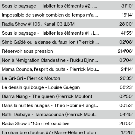
Radio Helsinki
Sous le paysage - Habiter les éléments #2 : Vers le tournant élémentaire
31'10"
Nastassja Martin
Impossible de savoir combien de temps m'a échappé
15'14"
Mélanie Blaison,Mateo Cuin
Radia Show #1106 : Kanal103 ШУМ
28'00"
Kanal103
Sous le paysage - Habiter les éléments #1 : Les éléments et les débordements du vivant
41'55"
Nastassja Martin
Simb Gaïdé ou la danse du faux lion (Pierrick Mouton)
02'08"
Pierrick Mouton,Simb Gaïdé
Réservoir sous pression
214'08"
Non à l'émigration Clandestine - Rukku Djinne Squad (Eden Tinto Collins)
05'04"
Eden Tinto Collins,Rukku Djinne
Mama Counda, l'esprit du puits - Pierrick Mouton
24'14"
Pierrick Mouton
Le Gri-Gri - Pierrick Mouton
26'35"
Pierrick Mouton
Le dessin qui bouge - Louise Guégan
08'23"
Louise Guégan
Diarra Niang - The queen (Pierrick Mouton)
02'50"
Pierrick Mouton,Diarra Niang
Dans la nuit les nuages - Théo Robine-Langlois
00'53"
Théo Robine-Langlois,LD Beat
Bathi Diabaye - Tambacounda (Pierrick Mouton)
04'45"
Pierrick Mouton,Bathi Diabaye
Radia Show #1105 : retroauditive
28'00"
Soundart Radio
La chambre d'échos #7 : Marie-Hélène Lafon
17'28"