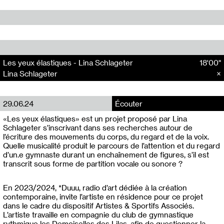
Les yeux élastiques - Lina Schlageter
18'00"
Lina Schlageter
29.06.24
Écouter
«Les yeux élastiques» est un projet proposé par Lina
Schlageter s’inscrivant dans ses recherches autour de
l’écriture des mouvements du corps, du regard et de la voix.
Quelle musicalité produit le parcours de l’attention et du regard
d’un.e gymnaste durant un enchaînement de figures, s’il est
transcrit sous forme de partition vocale ou sonore ?
En 2023/2024, *Duuu, radio d’art dédiée à la création
contemporaine, invite l’artiste en résidence pour ce projet
dans le cadre du dispositif Artistes & Sportifs Associés.
L’artiste travaille en compagnie du club de gymnastique
rythmique les Demoiselles des Lilas, afin de questionner la