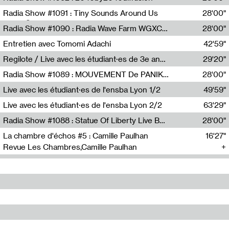
Diffusion FM
Radia Show #1091 : Tiny Sounds Around Us
28'00"
Radio Študent
Radia Show #1090 : Radia Wave Farm WGXC Corey De Juan Sherrard Jr Startalk
28'00"
Wave Farm
Entretien avec Tomomi Adachi
42'59"
Tomomi Adachi,Loraine Baud
Regilote / Live avec les étudiant·es de 3e année de l'EMA
29'20"
Nima Henryon,Athéna Noël,Amir Genillon,Ibourayane Ahmadi,Manelle Cherrih,Honorine Gibello,John Weeber,Manon Joseph
Radia Show #1089 : MOUVEMENT De PANIK (Radio Panik)
28'00"
Radio Panik
Live avec les étudiant·es de l'ensba Lyon 1/2
49'59"
Live avec les étudiant·es de l'ensba Lyon 2/2
63'29"
Radia Show #1088 : Statue Of Liberty Live By Ed Baxter (Resonance)
28'00"
Resonance
La chambre d'échos #5 : Camille Paulhan
16'27"
Revue Les Chambres,Camille Paulhan