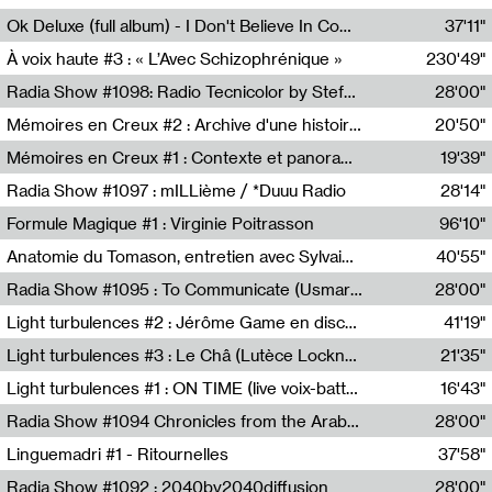
Francesco Russo,Scuola della Crisi
Ok Deluxe (full album) - I Don't Believe In Computing
37'11"
Corentin Canesson,Julien Tiberi,Charlie Hamish Jeffery
À voix haute #3 : « L’Avec Schizophrénique »
230'49"
Agathe Boulanger,Sybille Chevreuse,Carine Lendrin,Léna Monnier,Graziela Susin,Camille Zuber
Radia Show #1098: Radio Tecnicolor by Stefan Nussbaumer & Georg Zichy (Radio Orange 94.0)
28'00"
Radio Orange 94.0
Mémoires en Creux #2 : Archive d'une histoire artistique
20'50"
Sophie Auger-Grappin
Mémoires en Creux #1 : Contexte et panorama
19'39"
Sophie Auger-Grappin
Radia Show #1097 : mILLième / *Duuu Radio
28'14"
Cécile Tonizzo,Nicolas Couturier,Manuel Zenner,Aquila Lescene,Curtis Coco,Cyril Magnier
Formule Magique #1 : Virginie Poitrasson
96'10"
Nathalie Lacroix,Virginie Poitrasson
Anatomie du Tomason, entretien avec Sylvain Cardonnel
40'55"
Loraine Baud,Sylvain Cardonnel
Radia Show #1095 : To Communicate (Usmaradio)
28'00"
Usmaradio
Light turbulences #2 : Jérôme Game en discussion avec Thomas Corlin
41'19"
Jérôme Game,Thomas Corlin,Thierry Raynaud,Hubert Colas
Light turbulences #3 : Le Châ (Lutèce Lockness)
21'35"
Lutèce Lockness
Light turbulences #1 : ON TIME (live voix-batterie) avec Jérôme Game & Jean-Michel Espitallier
16'43"
Jérôme Game,Jean-Michel Espitallier
Radia Show #1094 Chronicles from the Arab Cold War by Ghazi Barakat
28'00"
Reboot.fm
Linguemadri #1 - Ritournelles
37'58"
Meris Angioletti
Radia Show #1092 : 2040by2040diffusion
28'00"