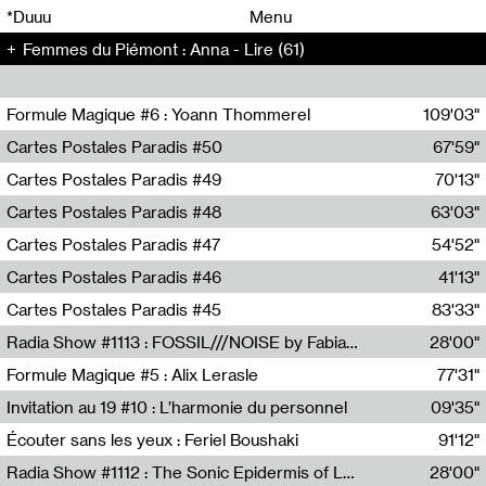
00
00
*Duuu
Menu
Femmes du Piémont : Anna - Lire (61)
00
00
Formule Magique #6 : Yoann Thommerel
109'03"
Nathalie Lacroix,Yoann Thommerel
Cartes Postales Paradis #50
67'59"
Zoé Leroux
Cartes Postales Paradis #49
70'13"
Aurore Portales
Cartes Postales Paradis #48
63'03"
Mathias Dupaquier
Cartes Postales Paradis #47
54'52"
Raymond Engramer
Cartes Postales Paradis #46
41'13"
Sarah Banville
Cartes Postales Paradis #45
83'33"
Mateo Cuin
Radia Show #1113 : FOSSIL///NOISE by Fabiana Gibim / Wave Farm
28'00"
Wave Farm
Formule Magique #5 : Alix Lerasle
77'31"
Nathalie Lacroix
Invitation au 19 #10 : L’harmonie du personnel
09'35"
19, CRAC
Écouter sans les yeux : Feriel Boushaki
91'12"
Feriel Boushaki
Radia Show #1112 : The Sonic Epidermis of Lake Léman by Paul Courlet / Guest Slot
28'00"