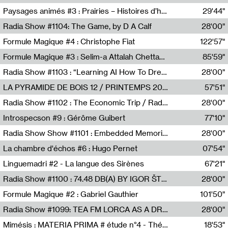
Revue Les Chambres,Marie-Hélène Lafon
Paysages animés #3 : Prairies – Histoires d’herbes et d’humains
29'44"
Anne Simon
Radia Show #1104: The Game, by D A Calf
28'00"
Radio One NZ
Formule Magique #4 : Christophe Fiat
122'57"
Nathalie Lacroix
Formule Magique #3 : Selim-a Attalah Chettaoui
85'59"
Nathalie Lacroix,Selim-a Attalah Chettaoui
Radia Show #1103 : “Learning AI How To Dream” by Sebastian Dingens (Radio Campus Bruxelles)
28'00"
Radio Campus Bruxelles
LA PYRAMIDE DE BOIS 12 / PRINTEMPS 2026
57'51"
Sammy Stein
Radia Show #1102 : The Economic Trip / Radio Grenouille
28'00"
Radio Grenouille
Introspecson #9 : Gérôme Guibert
77'10"
Pierre Henry,Gérôme Guibert
Radia Show Show #1101 : Embedded Memories by Jimmy Peggie / radioart106
28'00"
Jimmy Peggie,radioart106
La chambre d'échos #6 : Hugo Pernet
07'54"
Revue Les Chambres,Hugo Pernet
Linguemadri #2 - La langue des Sirènes
67'21"
Meris Angioletti
Radia Show #1100 : 74.48 DB(A) BY IGOR ŠTROMAJER FOR RADIO X
28'00"
radio x
Formule Magique #2 : Gabriel Gauthier
101'50"
Nathalie Lacroix,Gabriel Gauthier
Radia Show #1099: TEA FM LORCA AS A DREAM
28'00"
TEAFM
Mimésis : MATERIA PRIMA # étude n°4 - Théâtre de l’Aquarium
18'53"