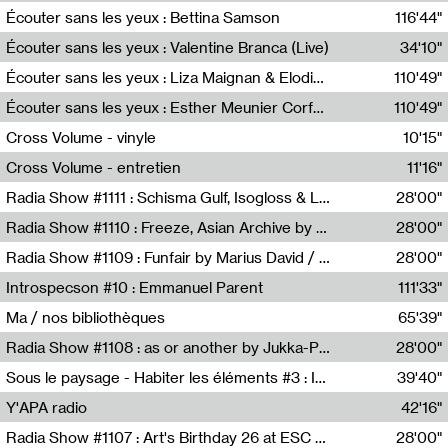
Écouter sans les yeux : Bettina Samson
116'44"
Bettina Samson
Écouter sans les yeux : Valentine Branca (Live)
34'10"
Valentine Branca
Écouter sans les yeux : Liza Maignan & Elodie Lecat
110'49"
Liza Maignan,Elodie Lecat
Écouter sans les yeux : Esther Meunier Corfdyr
110'49"
Esther Meunier Corfdyr
Cross Volume - vinyle
10'15"
Théo Robine-Langlois,Emilien Chesnot,Mia Trabalon
Cross Volume - entretien
11'16"
Théo Robine-Langlois,Emilien Chesnot,Mia Trabalon
Radia Show #1111 : Schisma Gulf, Isogloss & Lament For The Old Clock By Harvey Young / Resonance
28'00"
Resonance
Radia Show #1110 : Freeze, Asian Archive by Avita Maheen / Radio Worm
28'00"
Radio WORM
Radia Show #1109 : Funfair by Marius David / JET FM
28'00"
Jet FM
Introspecson #10 : Emmanuel Parent
111'33"
Pierre Henry,Emmanuel Parent
Ma / nos bibliothèques
65'39"
Sarah Tritz,Elene Lapiashivili,Justin Marconnet,Mateo Cuche,Esther Lechevalier,Suzie Lecroart,Romance Castelet
Radia Show #1108 : as or another by Jukka-Pekka Kervinen / Rádio Zero
28'00"
Radio Zero
Sous le paysage - Habiter les éléments #3 : Interprétations, rituels et symboliques des éléments
39'40"
Nastassja Martin
Y'APA radio
42'16"
Pierrick Mouton
Radia Show #1107 : Art's Birthday 26 at ESC - Medien Kunst Labor
28'00"