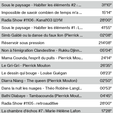
Radio Helsinki
Sous le paysage - Habiter les éléments #2 : Vers le tournant élémentaire
31'10"
Nastassja Martin
Impossible de savoir combien de temps m'a échappé
15'14"
Mélanie Blaison,Mateo Cuin
Radia Show #1106 : Kanal103 ШУМ
28'00"
Kanal103
Sous le paysage - Habiter les éléments #1 : Les éléments et les débordements du vivant
41'55"
Nastassja Martin
Simb Gaïdé ou la danse du faux lion (Pierrick Mouton)
02'08"
Pierrick Mouton,Simb Gaïdé
Réservoir sous pression
214'08"
Non à l'émigration Clandestine - Rukku Djinne Squad (Eden Tinto Collins)
05'04"
Eden Tinto Collins,Rukku Djinne
Mama Counda, l'esprit du puits - Pierrick Mouton
24'14"
Pierrick Mouton
Le Gri-Gri - Pierrick Mouton
26'35"
Pierrick Mouton
Le dessin qui bouge - Louise Guégan
08'23"
Louise Guégan
Diarra Niang - The queen (Pierrick Mouton)
02'50"
Pierrick Mouton,Diarra Niang
Dans la nuit les nuages - Théo Robine-Langlois
00'53"
Théo Robine-Langlois,LD Beat
Bathi Diabaye - Tambacounda (Pierrick Mouton)
04'45"
Pierrick Mouton,Bathi Diabaye
Radia Show #1105 : retroauditive
28'00"
Soundart Radio
La chambre d'échos #7 : Marie-Hélène Lafon
17'28"