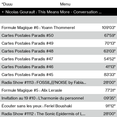
00
00
*Duuu
Menu
Nicolas Gourault : This Means More - Conversation (150)
00
00
Formule Magique #6 : Yoann Thommerel
109'03"
Nathalie Lacroix,Yoann Thommerel
Cartes Postales Paradis #50
67'59"
Zoé Leroux
Cartes Postales Paradis #49
70'13"
Aurore Portales
Cartes Postales Paradis #48
63'03"
Mathias Dupaquier
Cartes Postales Paradis #47
54'52"
Raymond Engramer
Cartes Postales Paradis #46
41'13"
Sarah Banville
Cartes Postales Paradis #45
83'33"
Mateo Cuin
Radia Show #1113 : FOSSIL///NOISE by Fabiana Gibim / Wave Farm
28'00"
Wave Farm
Formule Magique #5 : Alix Lerasle
77'31"
Nathalie Lacroix
Invitation au 19 #10 : L’harmonie du personnel
09'35"
19, CRAC
Écouter sans les yeux : Feriel Boushaki
91'12"
Feriel Boushaki
Radia Show #1112 : The Sonic Epidermis of Lake Léman by Paul Courlet / Guest Slot
28'00"