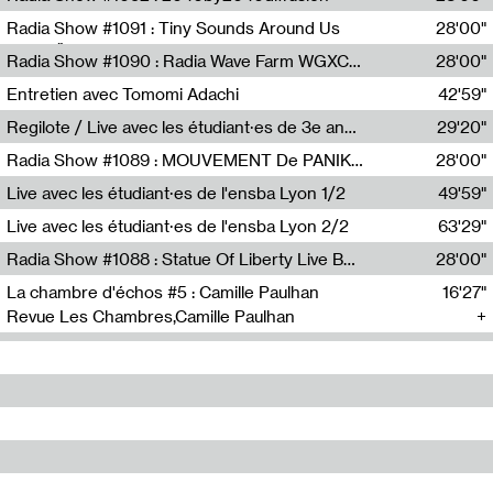
Diffusion FM
Radia Show #1091 : Tiny Sounds Around Us
28'00"
Radio Študent
Radia Show #1090 : Radia Wave Farm WGXC Corey De Juan Sherrard Jr Startalk
28'00"
Wave Farm
Entretien avec Tomomi Adachi
42'59"
Tomomi Adachi,Loraine Baud
Regilote / Live avec les étudiant·es de 3e année de l'EMA
29'20"
Nima Henryon,Athéna Noël,Amir Genillon,Ibourayane Ahmadi,Manelle Cherrih,Honorine Gibello,John Weeber,Manon Joseph
Radia Show #1089 : MOUVEMENT De PANIK (Radio Panik)
28'00"
Radio Panik
Live avec les étudiant·es de l'ensba Lyon 1/2
49'59"
Live avec les étudiant·es de l'ensba Lyon 2/2
63'29"
Radia Show #1088 : Statue Of Liberty Live By Ed Baxter (Resonance)
28'00"
Resonance
La chambre d'échos #5 : Camille Paulhan
16'27"
Revue Les Chambres,Camille Paulhan