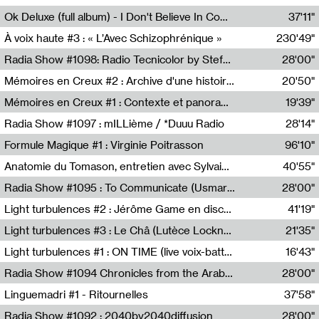
Francesco Russo,Scuola della Crisi
Ok Deluxe (full album) - I Don't Believe In Computing
37'11"
Corentin Canesson,Julien Tiberi,Charlie Hamish Jeffery
À voix haute #3 : « L’Avec Schizophrénique »
230'49"
Agathe Boulanger,Sybille Chevreuse,Carine Lendrin,Léna Monnier,Graziela Susin,Camille Zuber
Radia Show #1098: Radio Tecnicolor by Stefan Nussbaumer & Georg Zichy (Radio Orange 94.0)
28'00"
Radio Orange 94.0
Mémoires en Creux #2 : Archive d'une histoire artistique
20'50"
Sophie Auger-Grappin
Mémoires en Creux #1 : Contexte et panorama
19'39"
Sophie Auger-Grappin
Radia Show #1097 : mILLième / *Duuu Radio
28'14"
Cécile Tonizzo,Nicolas Couturier,Manuel Zenner,Aquila Lescene,Curtis Coco,Cyril Magnier
Formule Magique #1 : Virginie Poitrasson
96'10"
Nathalie Lacroix,Virginie Poitrasson
Anatomie du Tomason, entretien avec Sylvain Cardonnel
40'55"
Loraine Baud,Sylvain Cardonnel
Radia Show #1095 : To Communicate (Usmaradio)
28'00"
Usmaradio
Light turbulences #2 : Jérôme Game en discussion avec Thomas Corlin
41'19"
Jérôme Game,Thomas Corlin,Thierry Raynaud,Hubert Colas
Light turbulences #3 : Le Châ (Lutèce Lockness)
21'35"
Lutèce Lockness
Light turbulences #1 : ON TIME (live voix-batterie) avec Jérôme Game & Jean-Michel Espitallier
16'43"
Jérôme Game,Jean-Michel Espitallier
Radia Show #1094 Chronicles from the Arab Cold War by Ghazi Barakat
28'00"
Reboot.fm
Linguemadri #1 - Ritournelles
37'58"
Meris Angioletti
Radia Show #1092 : 2040by2040diffusion
28'00"