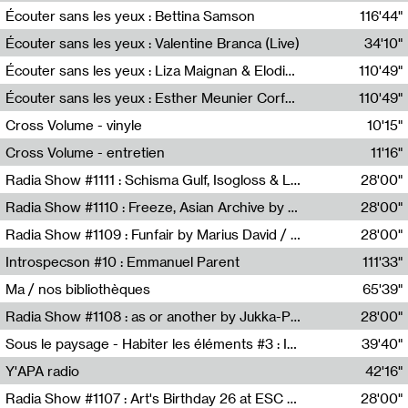
Écouter sans les yeux : Bettina Samson
116'44"
Bettina Samson
Écouter sans les yeux : Valentine Branca (Live)
34'10"
Valentine Branca
Écouter sans les yeux : Liza Maignan & Elodie Lecat
110'49"
Liza Maignan,Elodie Lecat
Écouter sans les yeux : Esther Meunier Corfdyr
110'49"
Esther Meunier Corfdyr
Cross Volume - vinyle
10'15"
Théo Robine-Langlois,Emilien Chesnot,Mia Trabalon
Cross Volume - entretien
11'16"
Théo Robine-Langlois,Emilien Chesnot,Mia Trabalon
Radia Show #1111 : Schisma Gulf, Isogloss & Lament For The Old Clock By Harvey Young / Resonance
28'00"
Resonance
Radia Show #1110 : Freeze, Asian Archive by Avita Maheen / Radio Worm
28'00"
Radio WORM
Radia Show #1109 : Funfair by Marius David / JET FM
28'00"
Jet FM
Introspecson #10 : Emmanuel Parent
111'33"
Pierre Henry,Emmanuel Parent
Ma / nos bibliothèques
65'39"
Sarah Tritz,Elene Lapiashivili,Justin Marconnet,Mateo Cuche,Esther Lechevalier,Suzie Lecroart,Romance Castelet
Radia Show #1108 : as or another by Jukka-Pekka Kervinen / Rádio Zero
28'00"
Radio Zero
Sous le paysage - Habiter les éléments #3 : Interprétations, rituels et symboliques des éléments
39'40"
Nastassja Martin
Y'APA radio
42'16"
Pierrick Mouton
Radia Show #1107 : Art's Birthday 26 at ESC - Medien Kunst Labor
28'00"