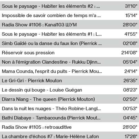
Radio Helsinki
Sous le paysage - Habiter les éléments #2 : Vers le tournant élémentaire
31'10"
Nastassja Martin
Impossible de savoir combien de temps m'a échappé
15'14"
Mélanie Blaison,Mateo Cuin
Radia Show #1106 : Kanal103 ШУМ
28'00"
Kanal103
Sous le paysage - Habiter les éléments #1 : Les éléments et les débordements du vivant
41'55"
Nastassja Martin
Simb Gaïdé ou la danse du faux lion (Pierrick Mouton)
02'08"
Pierrick Mouton,Simb Gaïdé
Réservoir sous pression
214'08"
Non à l'émigration Clandestine - Rukku Djinne Squad (Eden Tinto Collins)
05'04"
Eden Tinto Collins,Rukku Djinne
Mama Counda, l'esprit du puits - Pierrick Mouton
24'14"
Pierrick Mouton
Le Gri-Gri - Pierrick Mouton
26'35"
Pierrick Mouton
Le dessin qui bouge - Louise Guégan
08'23"
Louise Guégan
Diarra Niang - The queen (Pierrick Mouton)
02'50"
Pierrick Mouton,Diarra Niang
Dans la nuit les nuages - Théo Robine-Langlois
00'53"
Théo Robine-Langlois,LD Beat
Bathi Diabaye - Tambacounda (Pierrick Mouton)
04'45"
Pierrick Mouton,Bathi Diabaye
Radia Show #1105 : retroauditive
28'00"
Soundart Radio
La chambre d'échos #7 : Marie-Hélène Lafon
17'28"