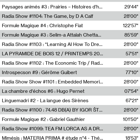
Revue Les Chambres,Marie-Hélène Lafon
Paysages animés #3 : Prairies – Histoires d’herbes et d’humains
29'44"
Anne Simon
Radia Show #1104: The Game, by D A Calf
28'00"
Radio One NZ
Formule Magique #4 : Christophe Fiat
122'57"
Nathalie Lacroix
Formule Magique #3 : Selim-a Attalah Chettaoui
85'59"
Nathalie Lacroix,Selim-a Attalah Chettaoui
Radia Show #1103 : “Learning AI How To Dream” by Sebastian Dingens (Radio Campus Bruxelles)
28'00"
Radio Campus Bruxelles
LA PYRAMIDE DE BOIS 12 / PRINTEMPS 2026
57'51"
Sammy Stein
Radia Show #1102 : The Economic Trip / Radio Grenouille
28'00"
Radio Grenouille
Introspecson #9 : Gérôme Guibert
77'10"
Pierre Henry,Gérôme Guibert
Radia Show Show #1101 : Embedded Memories by Jimmy Peggie / radioart106
28'00"
Jimmy Peggie,radioart106
La chambre d'échos #6 : Hugo Pernet
07'54"
Revue Les Chambres,Hugo Pernet
Linguemadri #2 - La langue des Sirènes
67'21"
Meris Angioletti
Radia Show #1100 : 74.48 DB(A) BY IGOR ŠTROMAJER FOR RADIO X
28'00"
radio x
Formule Magique #2 : Gabriel Gauthier
101'50"
Nathalie Lacroix,Gabriel Gauthier
Radia Show #1099: TEA FM LORCA AS A DREAM
28'00"
TEAFM
Mimésis : MATERIA PRIMA # étude n°4 - Théâtre de l’Aquarium
18'53"