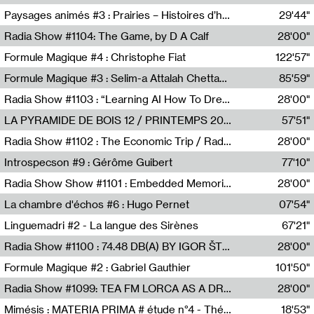
Revue Les Chambres,Marie-Hélène Lafon
Paysages animés #3 : Prairies – Histoires d’herbes et d’humains
29'44"
Anne Simon
Radia Show #1104: The Game, by D A Calf
28'00"
Radio One NZ
Formule Magique #4 : Christophe Fiat
122'57"
Nathalie Lacroix
Formule Magique #3 : Selim-a Attalah Chettaoui
85'59"
Nathalie Lacroix,Selim-a Attalah Chettaoui
Radia Show #1103 : “Learning AI How To Dream” by Sebastian Dingens (Radio Campus Bruxelles)
28'00"
Radio Campus Bruxelles
LA PYRAMIDE DE BOIS 12 / PRINTEMPS 2026
57'51"
Sammy Stein
Radia Show #1102 : The Economic Trip / Radio Grenouille
28'00"
Radio Grenouille
Introspecson #9 : Gérôme Guibert
77'10"
Pierre Henry,Gérôme Guibert
Radia Show Show #1101 : Embedded Memories by Jimmy Peggie / radioart106
28'00"
Jimmy Peggie,radioart106
La chambre d'échos #6 : Hugo Pernet
07'54"
Revue Les Chambres,Hugo Pernet
Linguemadri #2 - La langue des Sirènes
67'21"
Meris Angioletti
Radia Show #1100 : 74.48 DB(A) BY IGOR ŠTROMAJER FOR RADIO X
28'00"
radio x
Formule Magique #2 : Gabriel Gauthier
101'50"
Nathalie Lacroix,Gabriel Gauthier
Radia Show #1099: TEA FM LORCA AS A DREAM
28'00"
TEAFM
Mimésis : MATERIA PRIMA # étude n°4 - Théâtre de l’Aquarium
18'53"