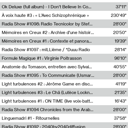
Francesco Russo,Scuola della Crisi
Ok Deluxe (full album) - I Don't Believe In Computing
37'11"
Corentin Canesson,Julien Tiberi,Charlie Hamish Jeffery
À voix haute #3 : « L’Avec Schizophrénique »
230'49"
Agathe Boulanger,Sybille Chevreuse,Carine Lendrin,Léna Monnier,Graziela Susin,Camille Zuber
Radia Show #1098: Radio Tecnicolor by Stefan Nussbaumer & Georg Zichy (Radio Orange 94.0)
28'00"
Radio Orange 94.0
Mémoires en Creux #2 : Archive d'une histoire artistique
20'50"
Sophie Auger-Grappin
Mémoires en Creux #1 : Contexte et panorama
19'39"
Sophie Auger-Grappin
Radia Show #1097 : mILLième / *Duuu Radio
28'14"
Cécile Tonizzo,Nicolas Couturier,Manuel Zenner,Aquila Lescene,Curtis Coco,Cyril Magnier
Formule Magique #1 : Virginie Poitrasson
96'10"
Nathalie Lacroix,Virginie Poitrasson
Anatomie du Tomason, entretien avec Sylvain Cardonnel
40'55"
Loraine Baud,Sylvain Cardonnel
Radia Show #1095 : To Communicate (Usmaradio)
28'00"
Usmaradio
Light turbulences #2 : Jérôme Game en discussion avec Thomas Corlin
41'19"
Jérôme Game,Thomas Corlin,Thierry Raynaud,Hubert Colas
Light turbulences #3 : Le Châ (Lutèce Lockness)
21'35"
Lutèce Lockness
Light turbulences #1 : ON TIME (live voix-batterie) avec Jérôme Game & Jean-Michel Espitallier
16'43"
Jérôme Game,Jean-Michel Espitallier
Radia Show #1094 Chronicles from the Arab Cold War by Ghazi Barakat
28'00"
Reboot.fm
Linguemadri #1 - Ritournelles
37'58"
Meris Angioletti
Radia Show #1092 : 2040by2040diffusion
28'00"