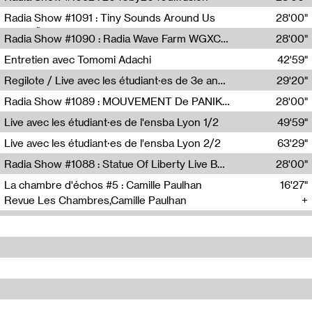
Diffusion FM
Radia Show #1091 : Tiny Sounds Around Us
28'00"
Radio Študent
Radia Show #1090 : Radia Wave Farm WGXC Corey De Juan Sherrard Jr Startalk
28'00"
Wave Farm
Entretien avec Tomomi Adachi
42'59"
Tomomi Adachi,Loraine Baud
Regilote / Live avec les étudiant·es de 3e année de l'EMA
29'20"
Nima Henryon,Athéna Noël,Amir Genillon,Ibourayane Ahmadi,Manelle Cherrih,Honorine Gibello,John Weeber,Manon Joseph
Radia Show #1089 : MOUVEMENT De PANIK (Radio Panik)
28'00"
Radio Panik
Live avec les étudiant·es de l'ensba Lyon 1/2
49'59"
Live avec les étudiant·es de l'ensba Lyon 2/2
63'29"
Radia Show #1088 : Statue Of Liberty Live By Ed Baxter (Resonance)
28'00"
Resonance
La chambre d'échos #5 : Camille Paulhan
16'27"
Revue Les Chambres,Camille Paulhan