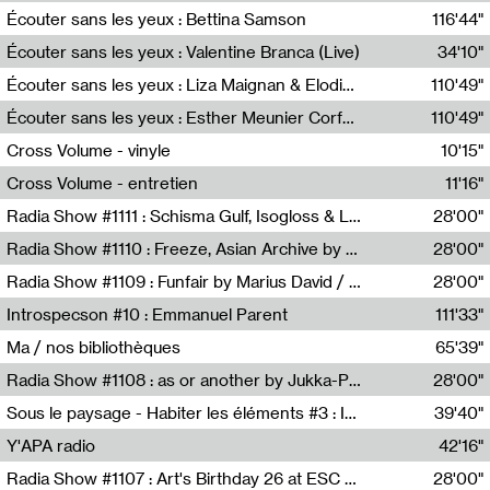
Écouter sans les yeux : Bettina Samson
116'44"
Bettina Samson
Écouter sans les yeux : Valentine Branca (Live)
34'10"
Valentine Branca
Écouter sans les yeux : Liza Maignan & Elodie Lecat
110'49"
Liza Maignan,Elodie Lecat
Écouter sans les yeux : Esther Meunier Corfdyr
110'49"
Esther Meunier Corfdyr
Cross Volume - vinyle
10'15"
Théo Robine-Langlois,Emilien Chesnot,Mia Trabalon
Cross Volume - entretien
11'16"
Théo Robine-Langlois,Emilien Chesnot,Mia Trabalon
Radia Show #1111 : Schisma Gulf, Isogloss & Lament For The Old Clock By Harvey Young / Resonance
28'00"
Resonance
Radia Show #1110 : Freeze, Asian Archive by Avita Maheen / Radio Worm
28'00"
Radio WORM
Radia Show #1109 : Funfair by Marius David / JET FM
28'00"
Jet FM
Introspecson #10 : Emmanuel Parent
111'33"
Pierre Henry,Emmanuel Parent
Ma / nos bibliothèques
65'39"
Sarah Tritz,Elene Lapiashivili,Justin Marconnet,Mateo Cuche,Esther Lechevalier,Suzie Lecroart,Romance Castelet
Radia Show #1108 : as or another by Jukka-Pekka Kervinen / Rádio Zero
28'00"
Radio Zero
Sous le paysage - Habiter les éléments #3 : Interprétations, rituels et symboliques des éléments
39'40"
Nastassja Martin
Y'APA radio
42'16"
Pierrick Mouton
Radia Show #1107 : Art's Birthday 26 at ESC - Medien Kunst Labor
28'00"