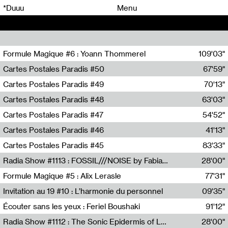
00
00
*Duuu
Menu
00
00
Formule Magique #6 : Yoann Thommerel
109'03"
Nathalie Lacroix,Yoann Thommerel
Cartes Postales Paradis #50
67'59"
Zoé Leroux
Cartes Postales Paradis #49
70'13"
Aurore Portales
Cartes Postales Paradis #48
63'03"
Mathias Dupaquier
Cartes Postales Paradis #47
54'52"
Raymond Engramer
Cartes Postales Paradis #46
41'13"
Sarah Banville
Cartes Postales Paradis #45
83'33"
Mateo Cuin
Radia Show #1113 : FOSSIL///NOISE by Fabiana Gibim / Wave Farm
28'00"
Wave Farm
Formule Magique #5 : Alix Lerasle
77'31"
Nathalie Lacroix
Invitation au 19 #10 : L’harmonie du personnel
09'35"
19, CRAC
Écouter sans les yeux : Feriel Boushaki
91'12"
Feriel Boushaki
Radia Show #1112 : The Sonic Epidermis of Lake Léman by Paul Courlet / Guest Slot
28'00"