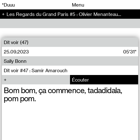
00
00
*Duuu
Menu
Les Regards du Grand Paris #5 : Olivier Menanteau - Conversation (69)
00
00
Dit voir (47)
25.09.2023
05'31"
Sally Bonn
Dit voir #47 : Samir Amarouch
Écouter
Bom bom, ça commence, tadadidala,
pom pom.