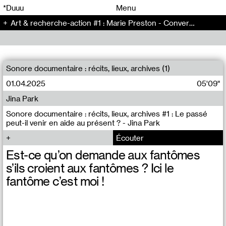
00
00
*Duuu
Menu
Art & recherche-action #1 : Marie Preston - Conversation (146)
00
00
Sonore documentaire : récits, lieux, archives (1)
01.04.2025
05'09"
Jina Park
Sonore documentaire : récits, lieux, archives #1 : Le passé
peut-il venir en aide au présent ? - Jina Park
Écouter
Est-ce qu’on demande aux fantômes
s’ils croient aux fantômes ? Ici le
fantôme c’est moi !