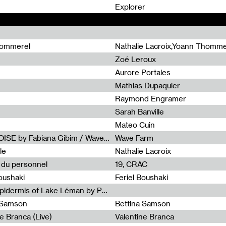
0
Explorer
hommerel
Nathalie Lacroix,Yoann Thomme
Zoé Leroux
Aurore Portales
Mathias Dupaquier
Raymond Engramer
Sarah Banville
Mateo Cuin
Radia Show #1113 : FOSSIL///NOISE by Fabiana Gibim / Wave Farm
Wave Farm
le
Nathalie Lacroix
e du personnel
19, CRAC
Boushaki
Feriel Boushaki
Radia Show #1112 : The Sonic Epidermis of Lake Léman by Paul Courlet / Guest Slot
a Samson
Bettina Samson
e Branca (Live)
Valentine Branca