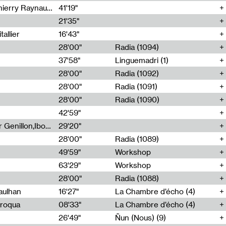
Jérôme Game,Thomas Corlin,Thierry Raynaud,Hubert Colas
41'19"
21'35"
allier
16'43"
28'00"
Radia (1094)
37'58"
Linguemadri (1)
28'00"
Radia (1092)
28'00"
Radia (1091)
28'00"
Radia (1090)
42'59"
Nima Henryon,Athéna Noël,Amir Genillon,Ibourayane Ahmadi,Manelle Cherrih,Honorine Gibello,John Weeber,Manon Joseph
29'20"
28'00"
Radia (1089)
49'59"
Workshop
63'29"
Workshop
28'00"
Radia (1088)
aulhan
16'27"
La Chambre d’écho (4)
Broqua
08'33"
La Chambre d’écho (4)
26'49"
Ñun (Nous) (9)