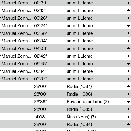
Cécile Tonizzo,Nicolas Couturier,Manuel Zenner,Aquila Lescene,Curtis Coco,Cyril Magnier
00'39"
un mILLième
Cécile Tonizzo,Nicolas Couturier,Manuel Zenner,Aquila Lescene,Curtis Coco,Cyril Magnier
03'12"
un mILLième
Cécile Tonizzo,Nicolas Couturier,Manuel Zenner,Aquila Lescene,Curtis Coco,Cyril Magnier
03'26"
un mILLième
Cécile Tonizzo,Nicolas Couturier,Manuel Zenner,Aquila Lescene,Curtis Coco,Cyril Magnier
03'24"
un mILLième
Cécile Tonizzo,Nicolas Couturier,Manuel Zenner,Aquila Lescene,Curtis Coco,Cyril Magnier
05'58"
un mILLième
Cécile Tonizzo,Nicolas Couturier,Manuel Zenner,Aquila Lescene,Curtis Coco,Cyril Magnier
06'34"
un mILLième
Cécile Tonizzo,Nicolas Couturier,Manuel Zenner,Aquila Lescene,Curtis Coco,Cyril Magnier
04'08"
un mILLième
Cécile Tonizzo,Nicolas Couturier,Manuel Zenner,Aquila Lescene,Curtis Coco,Cyril Magnier
02'42"
un mILLième
Cécile Tonizzo,Nicolas Couturier,Manuel Zenner,Aquila Lescene,Curtis Coco,Cyril Magnier
08'48"
un mILLième
Cécile Tonizzo,Nicolas Couturier,Manuel Zenner,Aquila Lescene,Curtis Coco,Cyril Magnier
05'14"
un mILLième
Cécile Tonizzo,Nicolas Couturier,Manuel Zenner,Aquila Lescene,Curtis Coco,Cyril Magnier
03'37"
un mILLième
28'00"
Radia (1087)
28'00"
Radia (1086)
26'39"
Paysages animés (2)
28'00"
Radia (1085)
14'08"
Ñun (Nous) (7)
28'00"
Radia (1084)