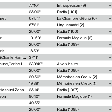
77'10"
Introspecson (9)
28'00"
Radia (1101)
net
07'54"
La Chambre d’écho (6)
67'21"
Linguemadri (2)
28'00"
Radia (1100)
er
101'50"
Formule Magique (2)
28'00"
Radia (1099)
isi
18'53"
Corentin Canesson,Julien Tiberi,Charlie Hamish Jeffery
37'11"
Agathe Boulanger,Sybille Chevreuse,Carine Lendrin,Léna Monnier,Graziela Susin,Camille Zuber
230'49"
À voix haute
28'00"
Radia (1098)
20'50"
Mémoires en Creux (2)
19'39"
Mémoires en Creux (1)
Cécile Tonizzo,Nicolas Couturier,Manuel Zenner,Aquila Lescene,Curtis Coco,Cyril Magnier
28'14"
Radia (1097)
sson
96'10"
Formule Magique (1)
40'55"
28'00"
Radia (1095)