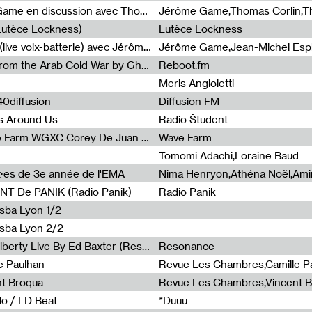
Light turbulences #2 : Jérôme Game en discussion avec Thomas Corlin
(Lutèce Lockness)
Lutèce Lockness
Light turbulences #1 : ON TIME (live voix-batterie) avec Jérôme Game & Jean-Michel Espitallier
Jérôme Game,Jean-Michel Espit
Radia Show #1094 Chronicles from the Arab Cold War by Ghazi Barakat
Reboot.fm
Meris Angioletti
0diffusion
Diffusion FM
s Around Us
Radio Študent
Radia Show #1090 : Radia Wave Farm WGXC Corey De Juan Sherrard Jr Startalk
Wave Farm
Tomomi Adachi,Loraine Baud
nt·es de 3e année de l'EMA
T De PANIK (Radio Panik)
Radio Panik
nsba Lyon 1/2
ensba Lyon 2/2
Radia Show #1088 : Statue Of Liberty Live By Ed Baxter (Resonance)
Resonance
e Paulhan
Revue Les Chambres,Camille P
nt Broqua
Revue Les Chambres,Vincent 
lo / LD Beat
*Duuu