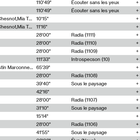
00
110'49"
Écouter sans les yeux
110'49"
Écouter sans les yeux
Théo Robine-Langlois,Emilien Chesnot,Mia Trabalon
10'15"
Théo Robine-Langlois,Emilien Chesnot,Mia Trabalon
11'16"
28'00"
Radia (1111)
28'00"
Radia (1110)
28'00"
Radia (1109)
111'33"
Introspecson (10)
Sarah Tritz,Elene Lapiashivili,Justin Marconnet,Mateo Cuche,Esther Lechevalier,Suzie Lecroart,Romance Castelet
65'39"
28'00"
Radia (1108)
39'40"
Sous le paysage
42'16"
28'00"
Radia (1107)
31'10"
Sous le paysage
15'14"
28'00"
Radia (1106)
41'55"
Sous le paysage