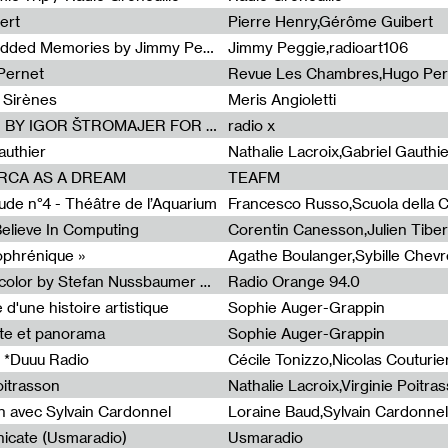
ert
Pierre Henry,Gérôme Guibert
Radia Show Show #1101 : Embedded Memories by Jimmy Peggie / radioart106
Jimmy Peggie,radioart106
Pernet
Revue Les Chambres,Hugo Per
 Sirènes
Meris Angioletti
Radia Show #1100 : 74.48 DB(A) BY IGOR ŠTROMAJER FOR RADIO X
radio x
authier
Nathalie Lacroix,Gabriel Gauthi
ORCA AS A DREAM
TEAFM
de n°4 - Théâtre de l’Aquarium
Francesco Russo,Scuola della Cr
 Believe In Computing
zophrénique »
Radia Show #1098: Radio Tecnicolor by Stefan Nussbaumer & Georg Zichy (Radio Orange 94.0)
Radio Orange 94.0
d'une histoire artistique
Sophie Auger-Grappin
te et panorama
Sophie Auger-Grappin
 *Duuu Radio
oitrasson
Nathalie Lacroix,Virginie Poitra
n avec Sylvain Cardonnel
Loraine Baud,Sylvain Cardonnel
icate (Usmaradio)
Usmaradio