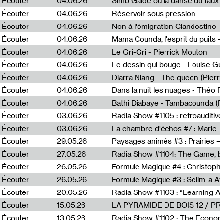
Écouter
04.06.26
Simb Gaïdé ou la danse du faux 
Écouter
04.06.26
Réservoir sous pression
Écouter
04.06.26
Écouter
04.06.26
Mama Counda, l'esprit du puits 
Écouter
04.06.26
Le Gri-Gri - Pierrick Mouton
Écouter
04.06.26
Le dessin qui bouge - Louise 
Écouter
04.06.26
Diarra Niang - The queen (Pier
Écouter
04.06.26
Dans la nuit les nuages - Théo
Écouter
04.06.26
Bathi Diabaye - Tambacounda (P
Écouter
03.06.26
Radia Show #1105 : retroauditiv
Écouter
03.06.26
La chambre d'échos #7 : Marie
Écouter
29.05.26
Écouter
27.05.26
Radia Show #1104: The Game, b
Écouter
26.05.26
Formule Magique #4 : Christoph
Écouter
26.05.26
Formule Magique #3 : Selim-a A
Écouter
20.05.26
Écouter
15.05.26
LA PYRAMIDE DE BOIS 12 / 
Écouter
13.05.26
Radia Show #1102 : The Economi