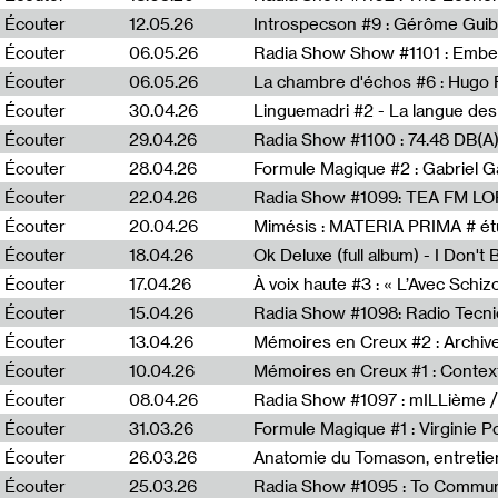
Écouter
12.05.26
Introspecson #9 : Gérôme Guib
Écouter
06.05.26
Écouter
06.05.26
La chambre d'échos #6 : Hugo 
Écouter
30.04.26
Linguemadri #2 - La langue des
Écouter
29.04.26
Écouter
28.04.26
Formule Magique #2 : Gabriel G
Écouter
22.04.26
Radia Show #1099: TEA FM L
Écouter
20.04.26
Mimésis : MATERIA PRIMA # étu
Écouter
18.04.26
Ok Deluxe (full album) - I Don't
Écouter
17.04.26
À voix haute #3 : « L’Avec Schi
Écouter
15.04.26
Écouter
13.04.26
Mémoires en Creux #2 : Archive 
Écouter
10.04.26
Mémoires en Creux #1 : Contex
Écouter
08.04.26
Radia Show #1097 : mILLième /
Écouter
31.03.26
Formule Magique #1 : Virginie P
Écouter
26.03.26
Anatomie du Tomason, entretie
Écouter
25.03.26
Radia Show #1095 : To Commun