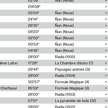
02'08"
Ñun (Nous)
214'08"
e
05'04"
Ñun (Nous)
24'14"
Ñun (Nous)
26'35"
Ñun (Nous)
08'23"
Ñun (Nous)
02'50"
Ñun (Nous)
00'53"
Ñun (Nous)
04'45"
Ñun (Nous)
28'00"
Radia (1105)
lène Lafon
17'28"
La Chambre d’écho (7)
29'44"
Paysages animés (3)
28'00"
Radia (1104)
122'57"
Formule Magique (4)
h Chettaoui
85'59"
Formule Magique (3)
28'00"
Radia (1103)
57'51"
La pyramide de bois (12)
28'00"
Radia (1102)