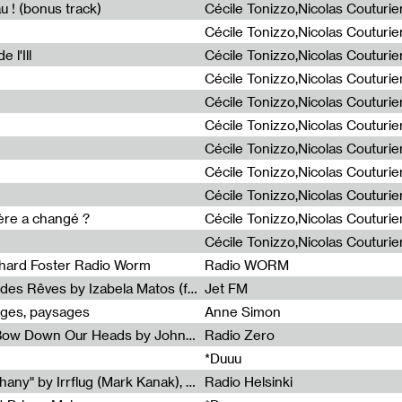
u ! (bonus track)
 l'Ill
ière a changé ?
chard Foster Radio Worm
Radio WORM
Radia Show #1086 : La Couleur des Rêves by Izabela Matos (for Jet FM)
Jet FM
ages, paysages
Anne Simon
Radia Show #1085 : When We Bow Down Our Heads by John Roach (Radia edit, Rádio Zero)
Radio Zero
*Duuu
Radia Show #1084 : "Silver Epiphany" by Irrflug (Mark Kanak), featuring Jarboe and Blixa Bargeld (for Radio Helsinki)
Radio Helsinki