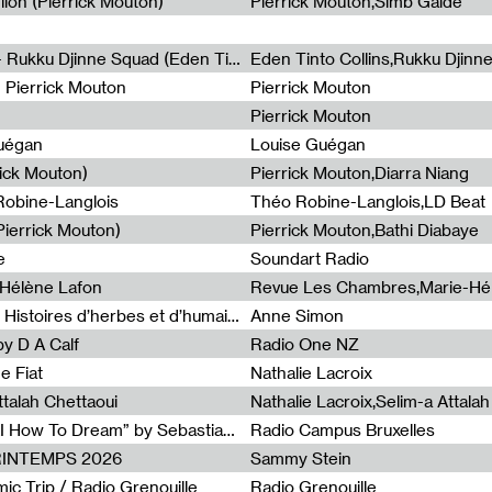
lion (Pierrick Mouton)
Pierrick Mouton,Simb Gaïdé
Non à l'émigration Clandestine - Rukku Djinne Squad (Eden Tinto Collins)
Eden Tinto Collins,Rukku Djinn
- Pierrick Mouton
Pierrick Mouton
Pierrick Mouton
Guégan
Louise Guégan
rick Mouton)
Pierrick Mouton,Diarra Niang
 Robine-Langlois
Théo Robine-Langlois,LD Beat
ierrick Mouton)
Pierrick Mouton,Bathi Diabaye
e
Soundart Radio
-Hélène Lafon
Revue Les Chambres,Marie-Hé
Paysages animés #3 : Prairies – Histoires d’herbes et d’humains
Anne Simon
y D A Calf
Radio One NZ
e Fiat
Nathalie Lacroix
ttalah Chettaoui
Nathalie Lacroix,Selim-a Attala
Radia Show #1103 : “Learning AI How To Dream” by Sebastian Dingens (Radio Campus Bruxelles)
Radio Campus Bruxelles
PRINTEMPS 2026
Sammy Stein
c Trip / Radio Grenouille
Radio Grenouille