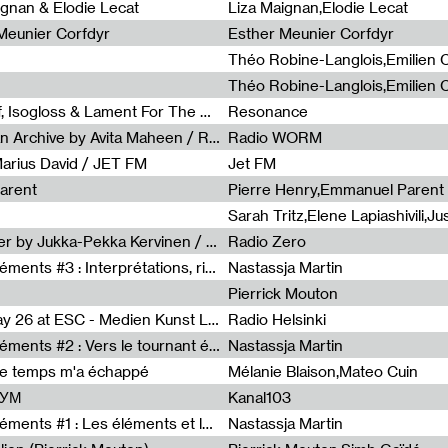
0
ignan & Elodie Lecat
Liza Maignan,Elodie Lecat
 Meunier Corfdyr
Esther Meunier Corfdyr
Radia Show #1111 : Schisma Gulf, Isogloss & Lament For The Old Clock By Harvey Young / Resonance
Resonance
Radia Show #1110 : Freeze, Asian Archive by Avita Maheen / Radio Worm
Radio WORM
Marius David / JET FM
Jet FM
arent
Pierre Henry,Emmanuel Parent
Radia Show #1108 : as or another by Jukka-Pekka Kervinen / Rádio Zero
Radio Zero
Sous le paysage - Habiter les éléments #3 : Interprétations, rituels et symboliques des éléments
Nastassja Martin
Pierrick Mouton
Radia Show #1107 : Art's Birthday 26 at ESC - Medien Kunst Labor
Radio Helsinki
Sous le paysage - Habiter les éléments #2 : Vers le tournant élémentaire
Nastassja Martin
de temps m'a échappé
Mélanie Blaison,Mateo Cuin
ШУМ
Kanal103
Sous le paysage - Habiter les éléments #1 : Les éléments et les débordements du vivant
Nastassja Martin