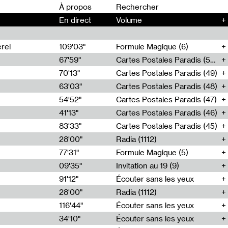
00
À propos
En direct
Volume
+
rel
109'03"
Formule Magique (6)
67'59"
Cartes Postales Paradis (50)
70'13"
Cartes Postales Paradis (49)
63'03"
Cartes Postales Paradis (48)
54'52"
Cartes Postales Paradis (47)
41'13"
Cartes Postales Paradis (46)
83'33"
Cartes Postales Paradis (45)
28'00"
Radia (1112)
77'31"
Formule Magique (5)
09'35"
Invitation au 19 (9)
91'12"
Écouter sans les yeux
28'00"
Radia (1112)
116'44"
Écouter sans les yeux
34'10"
Écouter sans les yeux