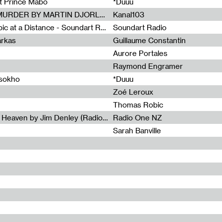
et Prince Mabo
*Duuu
Radia Show #1083 : MUSIC IS MURDER BY MARTIN DJORLEV (KANAL103)
Kanal103
Radia Show #1082 : Spooky Aspic at a Distance - Soundart Radio
Soundart Radio
arkas
Guillaume Constantin
Aurore Portales
Raymond Engramer
ssokho
*Duuu
Zoé Leroux
Thomas Robic
Radia Show #1081: The Wind of Heaven by Jim Denley (Radio One 91 FM)
Radio One NZ
Sarah Banville