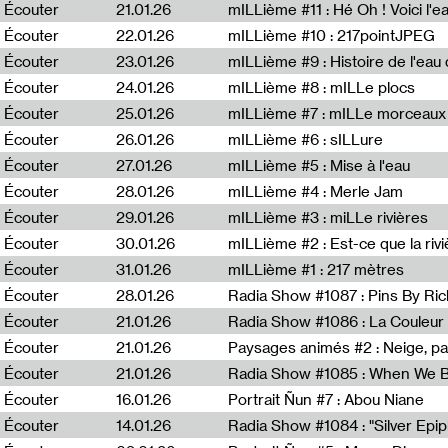
Écouter
21.01.26
mILLième #11 : Hé Oh ! Voici l'ea
Écouter
22.01.26
mILLième #10 : 217pointJPEG
Écouter
23.01.26
mILLième #9 : Histoire de l'eau de
Écouter
24.01.26
mILLième #8 : mILLe plocs
Écouter
25.01.26
mILLième #7 : mILLe morceaux
Écouter
26.01.26
mILLième #6 : sILLure
Écouter
27.01.26
mILLième #5 : Mise à l'eau
Écouter
28.01.26
mILLième #4 : Merle Jam
Écouter
29.01.26
mILLième #3 : miLLe rivières
Écouter
30.01.26
mILLième #2 : Est-ce que la riv
Écouter
31.01.26
mILLième #1 : 217 mètres
Écouter
28.01.26
Radia Show #1087 : Pins By Ri
Écouter
21.01.26
Écouter
21.01.26
Paysages animés #2 : Neige, p
Écouter
21.01.26
Écouter
16.01.26
Portrait Ñun #7 : Abou Niane
Écouter
14.01.26