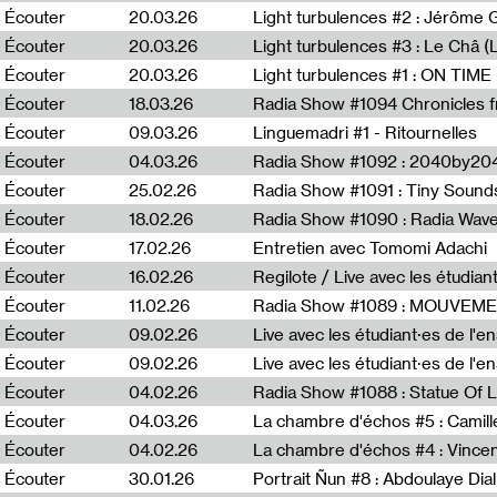
Écouter
20.03.26
Écouter
20.03.26
Light turbulences #3 : Le Châ 
Écouter
20.03.26
Écouter
18.03.26
Écouter
09.03.26
Linguemadri #1 - Ritournelles
Écouter
04.03.26
Radia Show #1092 : 2040by204
Écouter
25.02.26
Radia Show #1091 : Tiny Sound
Écouter
18.02.26
Écouter
17.02.26
Entretien avec Tomomi Adachi
Écouter
16.02.26
Regilote / Live avec les étudia
Écouter
11.02.26
Radia Show #1089 : MOUVEMEN
Écouter
09.02.26
Live avec les étudiant·es de l'e
Écouter
09.02.26
Live avec les étudiant·es de l'
Écouter
04.02.26
Écouter
04.03.26
La chambre d'échos #5 : Camill
Écouter
04.02.26
La chambre d'échos #4 : Vince
Écouter
30.01.26
Portrait Ñun #8 : Abdoulaye Dial