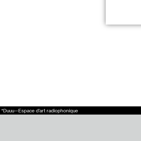
ForTune est une
monde de l’art 
A raison d’un re
des invité.e.s v
travailleurs de
liées à un mili
notamment en te
C’est un espace
actuelles tout 
mêmes (futur.e.s
ForTune aux étu
*Duuu—Espace d’art radiophonique
Ce second rende
animent actuell