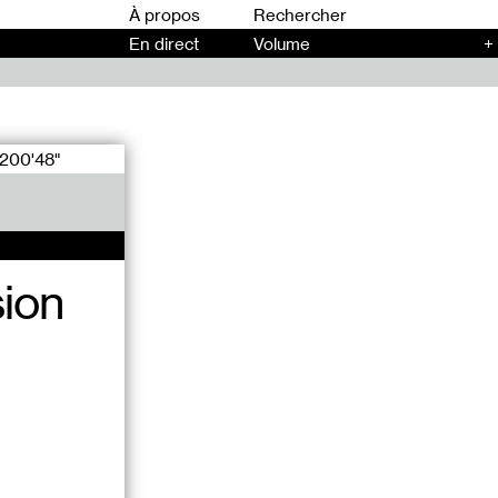
00
À propos
En direct
Volume
+
200'48"
ion