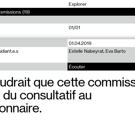
0
Explorer
nsmissions (19)
01/01
01.04.2019
diant.e.s
Estelle Nabeyrat, Eva Barto
Écouter
udrait que cette commiss
du consultatif au
onnaire.