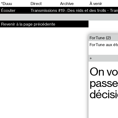
0
*Duuu
Direct
Archive
À venir
Écouter
Transmissions #19 : Des nids et des trolls - Tra
Revenir à la page précédente
ForTune (2)
ForTune aux étu
On vo
passe 
décisi