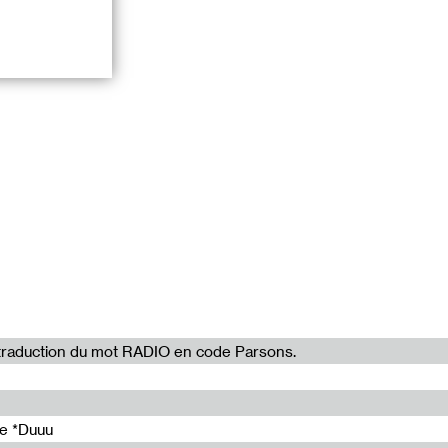
s’intéresse au
rde la parole à
travailleuses et
oblématiques
tiple,
de travail
mer et aider ces
la traduction du mot RADIO en code Parsons.
tions qui
de *Duuu