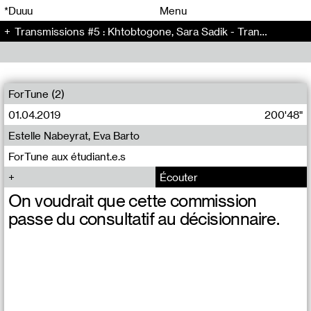
00
00
*Duuu
Menu
Transmissions #5 : Khtobtogone, Sara Sadik - Transmissions (5)
00
00
ForTune (2)
01.04.2019
200'48"
Estelle Nabeyrat, Eva Barto
ForTune aux étudiant.e.s
Écouter
On voudrait que cette commission
passe du consultatif au décisionnaire.