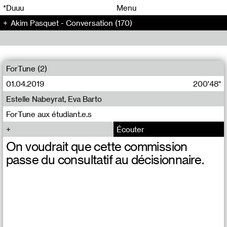
00
00
*Duuu
Menu
Akim Pasquet - Conversation (170)
00
00
ForTune (2)
01.04.2019
200'48"
Estelle Nabeyrat, Eva Barto
ForTune aux étudiant.e.s
Écouter
On voudrait que cette commission
passe du consultatif au décisionnaire.