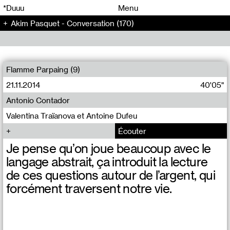
00
00
*Duuu
Menu
Akim Pasquet - Conversation (170)
00
00
Flamme Parpaing (9)
21.11.2014
40'05"
Antonio Contador
Valentina Traïanova et Antoine Dufeu
Écouter
Je pense qu’on joue beaucoup avec le
langage abstrait, ça introduit la lecture
de ces questions autour de l’argent, qui
forcément traversent notre vie.