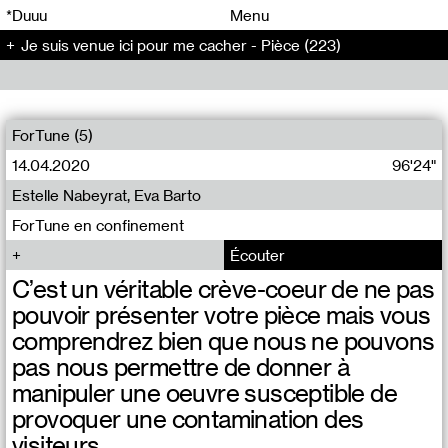
00
00
*Duuu
Menu
Je suis venue ici pour me cacher - Pièce (223)
00
00
ForTune (5)
14.04.2020
96'24"
Estelle Nabeyrat, Eva Barto
ForTune en confinement
Écouter
C’est un véritable crève-coeur de ne pas
pouvoir présenter votre pièce mais vous
comprendrez bien que nous ne pouvons
pas nous permettre de donner à
manipuler une oeuvre susceptible de
provoquer une contamination des
visiteurs.