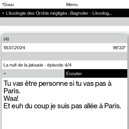
00
00
*Duuu
Menu
L’écologie des Orchis négligés : Bagnoler - L’écologie des Orchis négligés (3)
00
00
(4)
18.07.2024
96'33"
La nuit de la jalousie - épisode 4/4
Écouter
Tu vas être personne si tu vas pas à
Paris.
Waa!
Et euh du coup je suis pas allée à Paris.