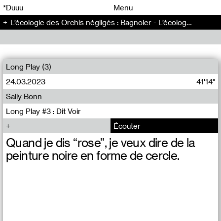
00
00
*Duuu
Menu
L’écologie des Orchis négligés : Bagnoler - L’écologie des Orchis négligés (3)
00
00
Long Play (3)
24.03.2023
41'14"
Sally Bonn
Long Play #3 : Dit Voir
Écouter
Quand je dis “rose”, je veux dire de la
peinture noire en forme de cercle.