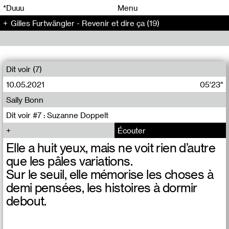
00
00
*Duuu
Menu
Gilles Furtwängler - Revenir et dire ça (19)
00
00
Dit voir (7)
10.05.2021
05'23"
Sally Bonn
Dit voir #7 : Suzanne Doppelt
Écouter
Elle a huit yeux, mais ne voit rien d’autre
que les pâles variations.
Sur le seuil, elle mémorise les choses à
demi pensées, les histoires à dormir
debout.